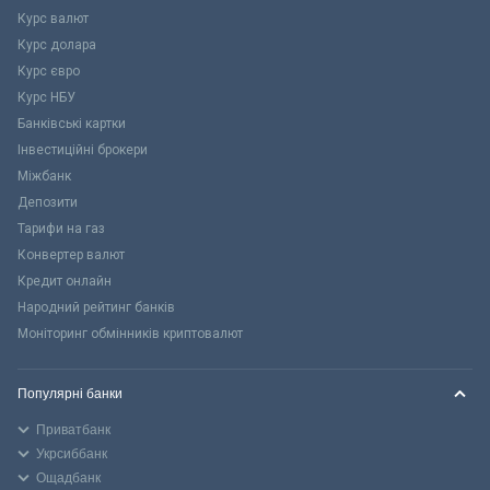
Курс валют
Курс долара
Курс євро
Курс НБУ
Банківські картки
Інвестиційні брокери
Міжбанк
Депозити
Тарифи на газ
Конвертер валют
Кредит онлайн
Народний рейтинг банків
Моніторинг обмінників криптовалют
Популярні банки
Приватбанк
Укрсиббанк
Ощадбанк