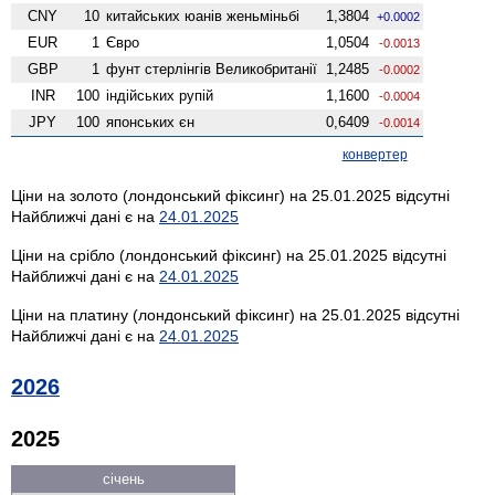
CNY
10
китайських юанів женьмiньбi
1,3804
+0.0002
EUR
1
Євро
1,0504
-0.0013
GBP
1
фунт стерлінгів Велико­британії
1,2485
-0.0002
INR
100
індійських рупій
1,1600
-0.0004
JPY
100
японських єн
0,6409
-0.0014
конвертер
Ціни на золото (лондонський фіксинг) на 25.01.2025 відсутні
Найближчі дані є на
24.01.2025
Ціни на срібло (лондонський фіксинг) на 25.01.2025 відсутні
Найближчі дані є на
24.01.2025
Ціни на платину (лондонський фіксинг) на 25.01.2025 відсутні
Найближчі дані є на
24.01.2025
2026
2025
січень