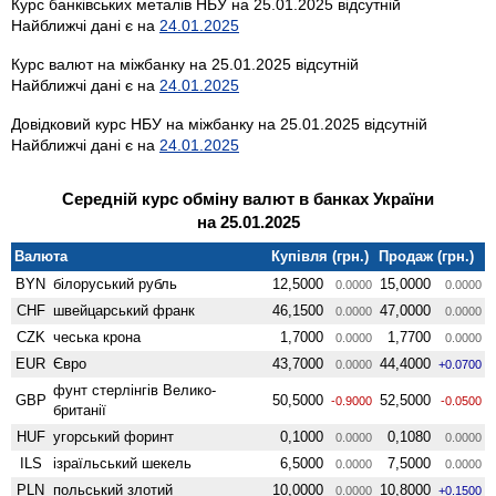
Курс банківських металів НБУ на 25.01.2025 відсутній
Найближчі дані є на
24.01.2025
Курс валют на міжбанку на 25.01.2025 відсутній
Найближчі дані є на
24.01.2025
Довідковий курс НБУ на міжбанку на 25.01.2025 відсутній
Найближчі дані є на
24.01.2025
Середній курс обміну валют в банках України
на 25.01.2025
Валюта
Купівля (грн.)
Продаж (грн.)
BYN
білоруський рубль
12,5000
15,0000
0.0000
0.0000
CHF
швейцарський франк
46,1500
47,0000
0.0000
0.0000
CZK
чеська крона
1,7000
1,7700
0.0000
0.0000
EUR
Євро
43,7000
44,4000
0.0000
+0.0700
фунт стерлінгів Велико­
GBP
50,5000
52,5000
-0.9000
-0.0500
британії
HUF
угорський форинт
0,1000
0,1080
0.0000
0.0000
ILS
ізраїльський шекель
6,5000
7,5000
0.0000
0.0000
PLN
польський злотий
10,0000
10,8000
0.0000
+0.1500