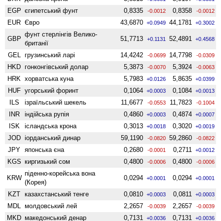
EGP
єгипетський фунт
0,8335
0,8358
-0.0012
-0.0012
EUR
Євро
43,6870
44,1781
+0.0949
+0.3002
фунт стерлінгів Велико­
GBP
51,7713
52,4891
+0.1131
+0.4568
британії
GEL
грузинський ларі
14,4242
14,7798
-0.0699
-0.0309
HKD
гонконгівський долар
5,3873
5,3924
-0.0070
-0.0063
HRK
хорватська куна
5,7983
5,8635
+0.0126
+0.0399
HUF
угорський форинт
0,1064
0,1084
+0.0003
+0.0013
ILS
ізраїльський шекель
11,6677
11,7823
-0.0553
-0.1004
INR
індійська рупія
0,4860
0,4874
+0.0003
+0.0007
ISK
ісландська крона
0,3013
0,3020
+0.0018
+0.0019
JOD
іорданський динар
59,1190
59,2860
-0.0820
-0.0822
JPY
японська єна
0,2680
0,2711
-0.0001
+0.0012
KGS
киргизький сом
0,4800
0,4800
-0.0006
-0.0006
піденно-корейська вона
KRW
0,0294
0,0294
+0.0001
+0.0001
(Корея)
KZT
казахстанський тенге
0,0810
0,0811
+0.0003
+0.0003
MDL
молдовський лей
2,2657
2,2657
-0.0039
-0.0039
MKD
македонський денар
0,7131
0,7131
+0.0036
+0.0036