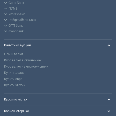
Сенс Банк
ПУМБ
Укргазбанк
Райффайзен Банк
ОТП банк
monobank
Валютний аукціон
Обмін валют
Курс валют в обмінниках
Курс валют на чорному ринку
Купити долар
Купити євро
Купити злотий
Курси по містах
Корисні сторінки