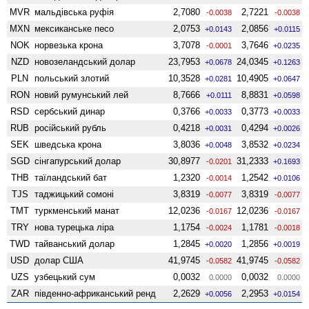
MVR
мальдівська руфія
2,7080
2,7221
-0.0038
-0.0038
MXN
мексиканське песо
2,0753
2,0856
+0.0143
+0.0115
NOK
норвезька крона
3,7078
3,7646
-0.0001
+0.0235
NZD
ново­зеландський долар
23,7953
24,0345
+0.0678
+0.1263
PLN
польський злотий
10,3528
10,4905
+0.0281
+0.0647
RON
новий румунський лей
8,7666
8,8831
+0.0111
+0.0598
RSD
сербський динар
0,3766
0,3773
+0.0033
+0.0033
RUB
російський рубль
0,4218
0,4294
+0.0031
+0.0026
SEK
шведська крона
3,8036
3,8532
+0.0048
+0.0234
SGD
сінгапурський долар
30,8977
31,2333
-0.0201
+0.1693
THB
таїландський бат
1,2320
1,2542
-0.0014
+0.0106
TJS
таджицький сомоні
3,8319
3,8319
-0.0077
-0.0077
TMT
туркменський манат
12,0236
12,0236
-0.0167
-0.0167
TRY
нова турецька ліра
1,1754
1,1781
-0.0024
-0.0018
TWD
тайванський долар
1,2845
1,2856
+0.0020
+0.0019
USD
долар США
41,9745
41,9745
-0.0582
-0.0582
UZS
узбецький сум
0,0032
0,0032
0.0000
0.0000
ZAR
південно-африканський ренд
2,2629
2,2953
+0.0056
+0.0154