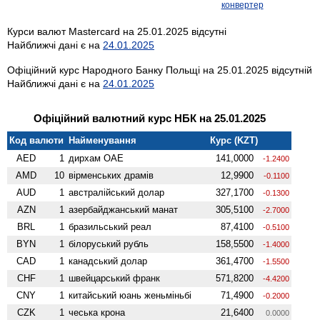
конвертер
Курси валют Mastercard на 25.01.2025 відсутні
Найближчі дані є на
24.01.2025
Офіційний курс Народного Банку Польщі на 25.01.2025 відсутній
Найближчі дані є на
24.01.2025
Офіційний валютний курс НБК на 25.01.2025
Код валюти
Найменування
Курс (KZT)
AED
1
дирхам ОАЕ
141,0000
-1.2400
AMD
10
вiрменських драмів
12,9900
-0.1100
AUD
1
австралійський долар
327,1700
-0.1300
AZN
1
азербайджанський манат
305,5100
-2.7000
BRL
1
бразильський реал
87,4100
-0.5100
BYN
1
білоруський рубль
158,5500
-1.4000
CAD
1
канадський долар
361,4700
-1.5500
CHF
1
швейцарський франк
571,8200
-4.4200
CNY
1
китайський юань женьмiньбi
71,4900
-0.2000
CZK
1
чеська крона
21,6400
0.0000