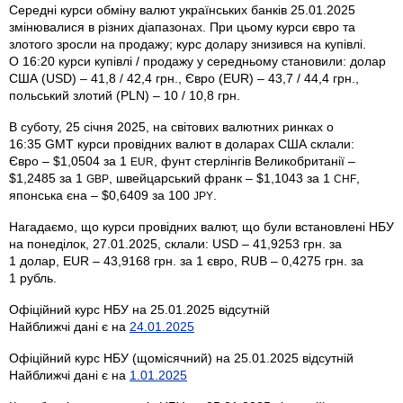
Середні курси обміну валют українських банків 25.01.2025
змінювалися в різних діапазонах. При цьому курси євро та
злотого зросли на продажу; курс долару знизився на купівлі.
О 16:20 курси купівлі / продажу у середньому становили: долар
США (USD) – 41,8 / 42,4 грн., Євро (EUR) – 43,7 / 44,4 грн.,
польський злотий (PLN) – 10 / 10,8 грн.
В суботу, 25 січня 2025, на світових валютних ринках о
16:35 GMT курси провідних валют в доларах США склали:
Євро – $1,0504 за 1
, фунт стерлінгів Велико­британії –
EUR
$1,2485 за 1
, швейцарський франк – $1,1043 за 1
,
GBP
CHF
японська єна – $0,6409 за 100
.
JPY
Нагадаємо, що курси провідних валют, що були встановлені НБУ
на понеділок, 27.01.2025, склали: USD – 41,9253 грн. за
1 долар, EUR – 43,9168 грн. за 1 євро, RUB – 0,4275 грн. за
1 рубль.
Офіційний курс НБУ на 25.01.2025 відсутній
Найближчі дані є на
24.01.2025
Офіційний курс НБУ (щомісячний) на 25.01.2025 відсутній
Найближчі дані є на
1.01.2025