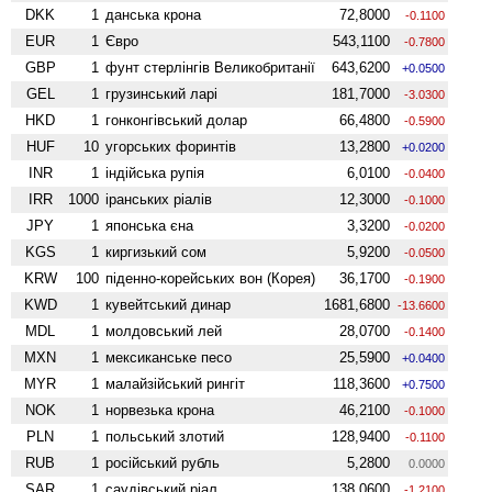
DKK
1
данська крона
72,8000
-0.1100
EUR
1
Євро
543,1100
-0.7800
GBP
1
фунт стерлінгів Велико­британії
643,6200
+0.0500
GEL
1
грузинський ларі
181,7000
-3.0300
HKD
1
гонконгівський долар
66,4800
-0.5900
HUF
10
угорських форинтів
13,2800
+0.0200
INR
1
індійська рупія
6,0100
-0.0400
IRR
1000
іранських ріалів
12,3000
-0.1000
JPY
1
японська єна
3,3200
-0.0200
KGS
1
киргизький сом
5,9200
-0.0500
KRW
100
піденно-корейських вон (Корея)
36,1700
-0.1900
KWD
1
кувейтський динар
1681,6800
-13.6600
MDL
1
молдовський лей
28,0700
-0.1400
MXN
1
мексиканське песо
25,5900
+0.0400
MYR
1
малайзійський рингіт
118,3600
+0.7500
NOK
1
норвезька крона
46,2100
-0.1000
PLN
1
польський злотий
128,9400
-0.1100
RUB
1
російський рубль
5,2800
0.0000
SAR
1
саудівський ріал
138,0600
-1.2100