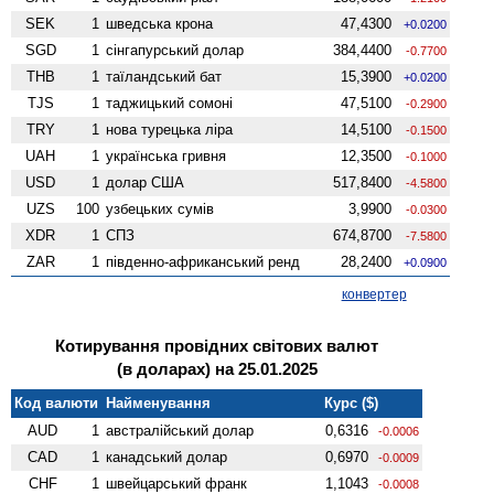
SEK
1
шведська крона
47,4300
+0.0200
SGD
1
сінгапурський долар
384,4400
-0.7700
THB
1
таїландський бат
15,3900
+0.0200
TJS
1
таджицький сомоні
47,5100
-0.2900
TRY
1
нова турецька ліра
14,5100
-0.1500
UAH
1
українська гривня
12,3500
-0.1000
USD
1
долар США
517,8400
-4.5800
UZS
100
узбецьких сумів
3,9900
-0.0300
XDR
1
СПЗ
674,8700
-7.5800
ZAR
1
південно-африканський ренд
28,2400
+0.0900
конвертер
Котирування провідних світових валют
(в доларах) на 25.01.2025
Код валюти
Найменування
Курс ($)
AUD
1
австралійський долар
0,6316
-0.0006
CAD
1
канадський долар
0,6970
-0.0009
CHF
1
швейцарський франк
1,1043
-0.0008