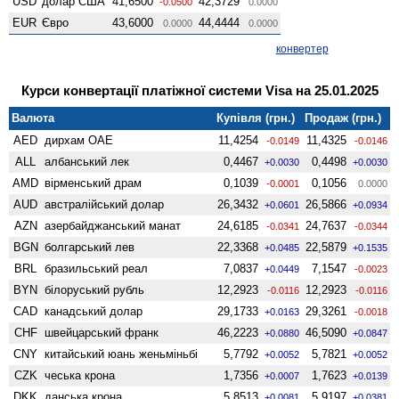
USD
долар США
41,6500
42,3729
-0.0500
0.0000
EUR
Євро
43,6000
44,4444
0.0000
0.0000
конвертер
Курси конвертації платіжної системи Visa на 25.01.2025
Валюта
Купівля (грн.)
Продаж (грн.)
AED
дирхам ОАЕ
11,4254
11,4325
-0.0149
-0.0146
ALL
албанський лек
0,4467
0,4498
+0.0030
+0.0030
AMD
вiрменський драм
0,1039
0,1056
-0.0001
0.0000
AUD
австралійський долар
26,3432
26,5866
+0.0601
+0.0934
AZN
азербайджанський манат
24,6185
24,7637
-0.0341
-0.0344
BGN
болгарський лев
22,3368
22,5879
+0.0485
+0.1535
BRL
бразильський реал
7,0837
7,1547
+0.0449
-0.0023
BYN
білоруський рубль
12,2923
12,2923
-0.0116
-0.0116
CAD
канадський долар
29,1733
29,3261
+0.0163
-0.0018
CHF
швейцарський франк
46,2223
46,5090
+0.0880
+0.0847
CNY
китайський юань женьмiньбi
5,7792
5,7821
+0.0052
+0.0052
CZK
чеська крона
1,7356
1,7623
+0.0007
+0.0139
DKK
данська крона
5,8513
5,9197
+0.0081
+0.0381