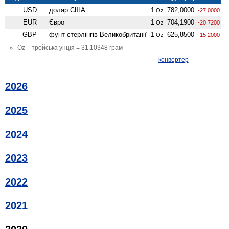
USD
долар США
1
782,0000
Oz
-27.0000
EUR
Євро
1
704,1900
Oz
-20.7200
GBP
фунт стерлінгів Велико­британії
1
625,8500
Oz
-15.2000
Oz – тройська унція = 31.10348 грам
конвертер
2026
2025
2024
2023
2022
2021