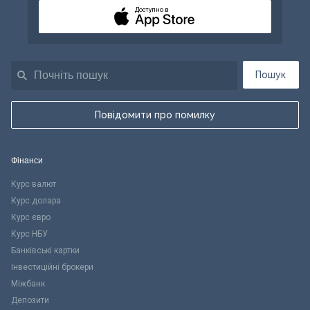
Доступно в
Пошук
Повідомити про помилку
Фінанси
Курс валют
Курс долара
Курс євро
Курс НБУ
Банківські картки
Інвестиційні брокери
Міжбанк
Депозити