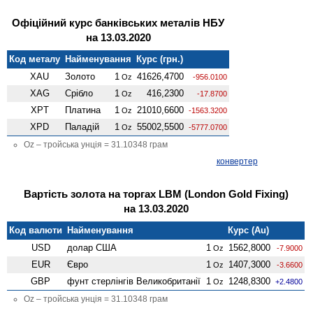
Офіційний курс банківських металів НБУ
на 13.03.2020
Код металу
Найменування
Курс (грн.)
XAU
Золото
1
41626,4700
Oz
-956.0100
XAG
Срібло
1
416,2300
Oz
-17.8700
XPT
Платина
1
21010,6600
Oz
-1563.3200
XPD
Паладій
1
55002,5500
Oz
-5777.0700
Oz – тройська унція = 31.10348 грам
конвертер
Вартість золота на торгах LBM (London Gold Fixing)
на 13.03.2020
Код валюти
Найменування
Курс (Au)
USD
долар США
1
1562,8000
Oz
-7.9000
EUR
Євро
1
1407,3000
Oz
-3.6600
GBP
фунт стерлінгів Велико­британії
1
1248,8300
Oz
+2.4800
Oz – тройська унція = 31.10348 грам