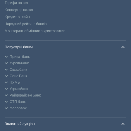
Тарифи на газ
Конвертер валют
Кредит онлайн
Народний рейтинг банків
Моніторинг обмінників криптовалют
Популярні банки
Приватбанк
Укрсиббанк
Ощадбанк
Сенс Банк
ПУМБ
Укргазбанк
Райффайзен Банк
ОТП банк
monobank
Валютний аукціон