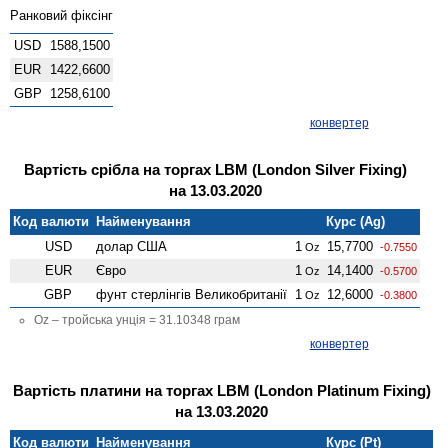
Ранковий фіксінг
USD
1588,1500
EUR
1422,6600
GBP
1258,6100
конвертер
Вартість срібла на торгах LBM (London Silver Fixing)
на 13.03.2020
Код валюти
Найменування
Курс (Ag)
USD
долар США
1
15,7700
Oz
-0.7550
EUR
Євро
1
14,1400
Oz
-0.5700
GBP
фунт стерлінгів Велико­британії
1
12,6000
Oz
-0.3800
Oz – тройська унція = 31.10348 грам
конвертер
Вартість платини на торгах LBM (London Platinum Fixing)
на 13.03.2020
Код валюти
Найменування
Курс (Pt)