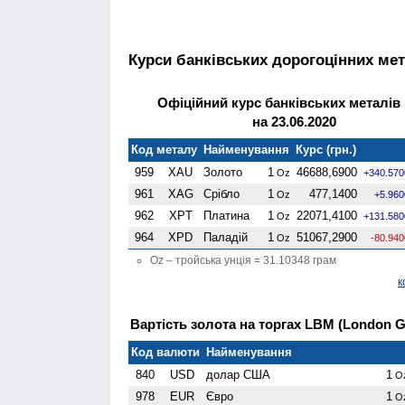
Курси банківських дорогоцінних мет
Офіційний курс банківських металів
на 23.06.2020
Код металу
Найменування
Курс (грн.)
959
XAU
Золото
1
46688,6900
Oz
+340.570
961
XAG
Срібло
1
477,1400
Oz
+5.960
962
XPT
Платина
1
22071,4100
Oz
+131.580
964
XPD
Паладій
1
51067,2900
Oz
-80.940
Oz – тройська унція = 31.10348 грам
к
Вартість золота на торгах LBM (London Go
Код валюти
Найменування
840
USD
долар США
1
O
978
EUR
Євро
1
O