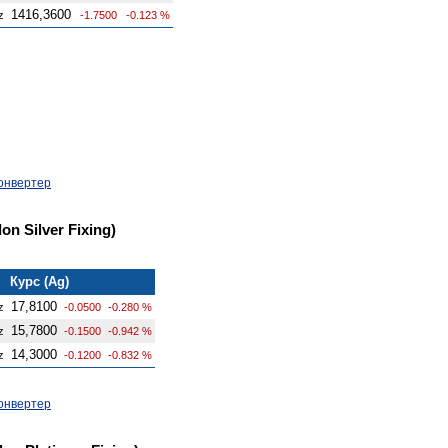
1416,3600
z
-1.7500
-0.123 %
онвертер
n Silver Fixing)
Курс (Ag)
17,8100
z
-0.0500
-0.280 %
15,7800
z
-0.1500
-0.942 %
14,3000
z
-0.1200
-0.832 %
онвертер