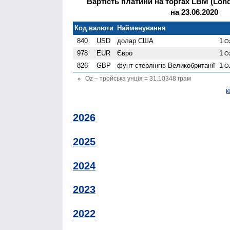
Вартість платини на торгах LBM (Lond
на 23.06.2020
Код валюти
Найменування
840
USD
долар США
1
O
978
EUR
Євро
1
O
826
GBP
фунт стерлінгів Велико­британії
1
O
Oz – тройська унція = 31.10348 грам
к
2026
2025
2024
2023
2022