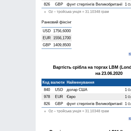
826
GBP
фунт стерлінгів Велико­британії
1
O
Oz – тройська унція = 31.10348 грам
Ранковий фіксінг
USD
1756,6000
EUR
1556,1700
GBP
1409,8500
к
Вартість срібла на торгах LBM (Londo
на 23.06.2020
Код валюти
Найменування
840
USD
долар США
1
O
978
EUR
Євро
1
O
826
GBP
фунт стерлінгів Велико­британії
1
O
Oz – тройська унція = 31.10348 грам
к