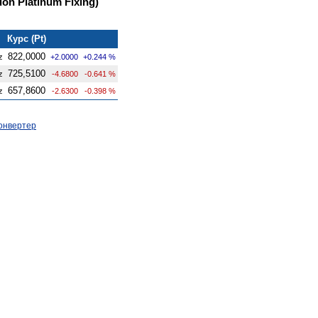
on Platinum Fixing)
Курс (Pt)
822,0000
z
+2.0000
+0.244 %
725,5100
z
-4.6800
-0.641 %
657,8600
z
-2.6300
-0.398 %
онвертер