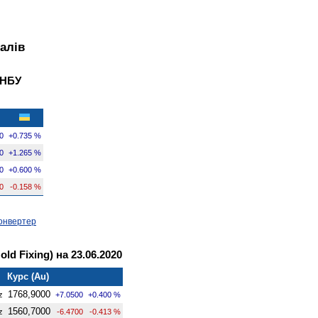
алів
 НБУ
0
+0.735 %
0
+1.265 %
0
+0.600 %
0
-0.158 %
онвертер
ld Fixing) на 23.06.2020
Курс (Au)
1768,9000
z
+7.0500
+0.400 %
1560,7000
z
-6.4700
-0.413 %