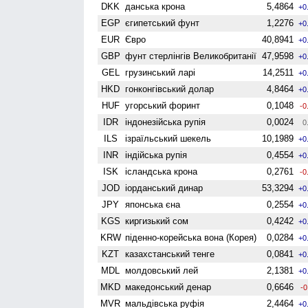
DKK
данська крона
5,4864
+0
EGP
єгипетський фунт
1,2276
+0
EUR
Євро
40,8941
+0
GBP
фунт стерлінгів Велико­британії
47,9598
+0
GEL
грузинський ларі
14,2511
+0
HKD
гонконгівський долар
4,8464
+0
HUF
угорський форинт
0,1048
-0
IDR
індонезійська рупія
0,0024
0
ILS
ізраїльський шекель
10,1989
+0
INR
індійська рупія
0,4554
+0
ISK
ісландська крона
0,2761
-0
JOD
іорданський динар
53,3294
+0
JPY
японська єна
0,2554
+0
KGS
киргизький сом
0,4242
+0
KRW
піденно-корейська вона (Корея)
0,0284
+0
KZT
казахстанський тенге
0,0841
+0
MDL
молдовський лей
2,1381
+0
MKD
македонський денар
0,6646
-0
MVR
мальдівська руфія
2,4464
+0