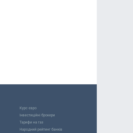
Курс євро
Інвестиційні брокери
Тарифи на газ
Народний рейтинг банків