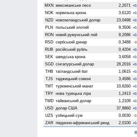
MXN
мексиканське песо
2,2071
+0
NOK
норвезька крона
3,6120
+0
NZD
ново­зеландський долар
23,0498
+0
PLN
польський злотий
9,3506
+0
RON
новий румунський лей
8,2086
+0
RSD
сербський динар
0,3488
-0
RUB
російський рубль
0,4204
+0
SEK
шведська крона
3,6058
+0
SGD
сінгапурський долар
28,2016
+0
THB
таїландський бат
1,0615
+0
TJS
таджицький сомоні
3,4586
+0
TMT
туркменський манат
10,8260
+0
TRY
нова турецька ліра
1,2413
+0
TWD
тайванський долар
1,2109
+0
USD
долар США
37,8860
+0
UZS
узбецький сум
0,0030
-0
ZAR
південно-африканський ренд
2,0100
+0
к