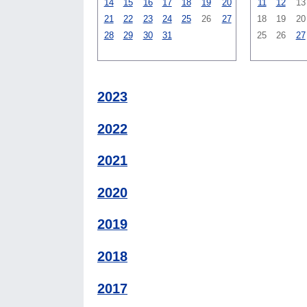
14
15
16
17
18
19
20
11
12
13
21
22
23
24
25
26
27
18
19
20
28
29
30
31
25
26
27
2023
2022
2021
2020
2019
2018
2017