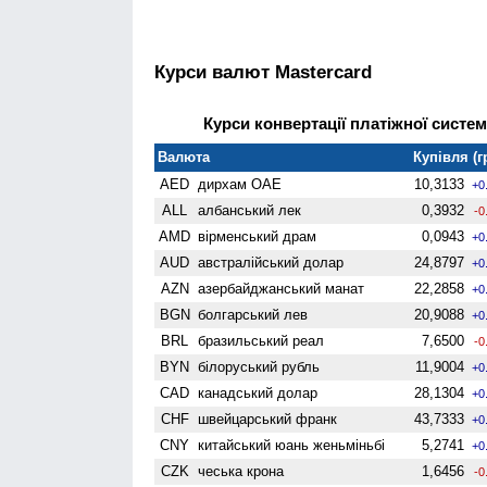
Курси валют Mastercard
Курси конвертації платіжної систем
Валюта
Купівля (г
AED
дирхам ОАЕ
10,3133
+0
ALL
албанський лек
0,3932
-0
AMD
вiрменський драм
0,0943
+0
AUD
австралійський долар
24,8797
+0
AZN
азербайджанський манат
22,2858
+0
BGN
болгарський лев
20,9088
+0
BRL
бразильський реал
7,6500
-0
BYN
білоруський рубль
11,9004
+0
CAD
канадський долар
28,1304
+0
CHF
швейцарський франк
43,7333
+0
CNY
китайський юань женьмiньбi
5,2741
+0
CZK
чеська крона
1,6456
-0