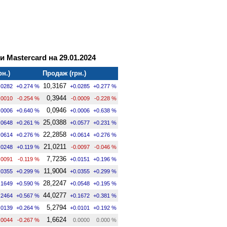
и Mastercard на 29.01.2024
рн.)
Продаж (грн.)
10,3167
.0282
+0.274 %
+0.0285
+0.277 %
0,3944
.0010
-0.254 %
-0.0009
-0.228 %
0,0946
.0006
+0.640 %
+0.0006
+0.638 %
25,0388
.0648
+0.261 %
+0.0577
+0.231 %
22,2858
.0614
+0.276 %
+0.0614
+0.276 %
21,0211
.0248
+0.119 %
-0.0097
-0.046 %
7,7236
.0091
-0.119 %
+0.0151
+0.196 %
11,9004
.0355
+0.299 %
+0.0355
+0.299 %
28,2247
.1649
+0.590 %
+0.0548
+0.195 %
44,0277
.2464
+0.567 %
+0.1672
+0.381 %
5,2794
.0139
+0.264 %
+0.0101
+0.192 %
1,6624
.0044
-0.267 %
0.0000
0.000 %