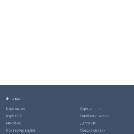
Фінанси
Курс валют
Курс долара
Курс НБУ
Банківські картки
Міжбанк
Депозити
Конвертер валют
Кредит онлайн