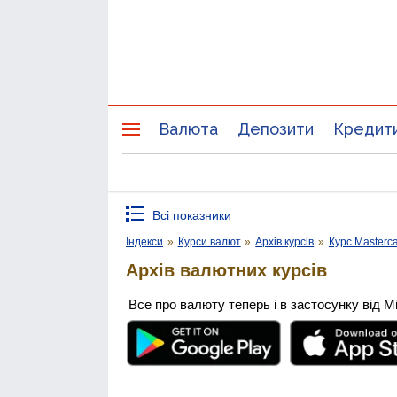
Валюта
Депозити
Кредит
Всі показники
Індекси
»
Курси валют
»
Архів курсів
»
Курс Masterc
Архів валютних курсів
Все про валюту теперь і в застосунку від М