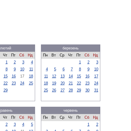
лютий
березень
Чт
Пт
Сб
Нд
Пн
Вт
Ср
Чт
Пт
Сб
Нд
1
2
3
4
1
2
3
8
9
10
11
4
5
6
7
8
9
10
15
16
17
18
11
12
13
14
15
16
17
22
23
24
25
18
19
20
21
22
23
24
29
25
26
27
28
29
30
31
травень
червень
Чт
Пт
Сб
Нд
Пн
Вт
Ср
Чт
Пт
Сб
Нд
2
3
4
5
1
2