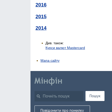
2016
2015
2014
Див. також:
Курси валют Mastercard
Мапа сайту
Пошук
Повідомити про помилку