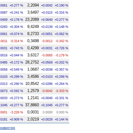
2,2094
.0061
+0.277 %
+0.0042
+0.190 %
3,6497
.0087
+0.241 %
+0.0115
+0.316 %
23,2089
.0409
+0.178 %
+0.0640
+0.277 %
9,4249
.0283
+0.304 %
+0.0139
+0.148 %
8,2733
.0061
+0.074 %
+0.0051
+0.062 %
0,3498
.0011
-0.314 %
-0.0012
-0.342 %
0,4299
.0031
+0.743 %
+0.0031
+0.726 %
3,6317
.0016
+0.044 %
-0.0065
-0.179 %
28,2752
.0485
+0.172 %
+0.0569
+0.202 %
1,0687
.0058
+0.549 %
+0.0038
+0.357 %
3,4586
.0103
+0.299 %
+0.0103
+0.299 %
10,8542
.0313
+0.290 %
+0.0286
+0.264 %
1,2579
.0073
+0.592 %
-0.0042
-0.333 %
1,2141
.0033
+0.273 %
+0.0040
+0.331 %
37,8860
.1045
+0.277 %
+0.1045
+0.277 %
0,0031
.0001
-3.226 %
0.0000
0.000 %
2,0219
.0181
+0.909 %
+0.0029
+0.144 %
онвертер