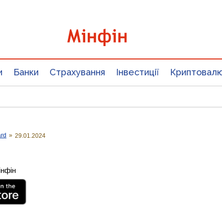
и
Банки
Страхування
Інвестиції
Криптовал
ard
»
29.01.2024
інфін