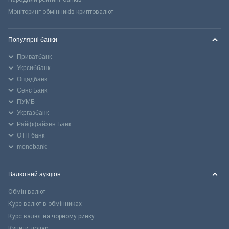
Моніторинг обмінників криптовалют
Популярні банки
Приватбанк
Укрсиббанк
Ощадбанк
Сенс Банк
ПУМБ
Укргазбанк
Райффайзен Банк
ОТП банк
monobank
Валютний аукціон
Обмін валют
Курс валют в обмінниках
Курс валют на чорному ринку
Купити долар