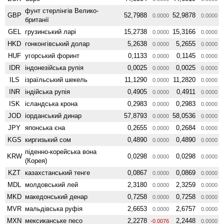
фунт стерлінгів Велико­
GBP
52,7988
52,9878
0.0000
0.0000
британії
GEL
грузинський ларі
15,2738
15,3166
0.0000
0.0000
HKD
гонконгівський долар
5,2638
5,2655
0.0000
0.0000
HUF
угорський форинт
0,1133
0,1145
0.0000
0.0000
IDR
індонезійська рупія
0,0025
0,0025
0.0000
0.0000
ILS
ізраїльський шекель
11,1290
11,2820
0.0000
0.0000
INR
індійська рупія
0,4905
0,4911
0.0000
0.0000
ISK
ісландська крона
0,2983
0,2983
0.0000
0.0000
JOD
іорданський динар
57,8793
58,0536
0.0000
0.0000
JPY
японська єна
0,2655
0,2684
0.0000
0.0000
KGS
киргизький сом
0,4890
0,4890
0.0000
0.0000
піденно-корейська вона
KRW
0,0298
0,0298
0.0000
0.0000
(Корея)
KZT
казахстанський тенге
0,0867
0,0869
0.0000
0.0000
MDL
молдовський лей
2,3180
2,3259
0.0000
0.0000
MKD
македонський денар
0,7258
0,7258
0.0000
0.0000
MVR
мальдівська руфія
2,6653
2,6757
0.0000
0.0000
MXN
мексиканське песо
2,2278
2,2448
-0.0076
0.0000