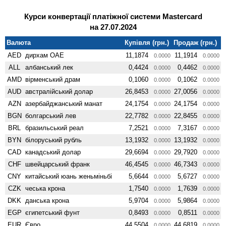
Курси конвертації платіжної системи Mastercard
на 27.07.2024
Валюта
Купівля (грн.)
Продаж (грн.)
AED
дирхам ОАЕ
11,1874
11,1914
0.0000
0.0000
ALL
албанський лек
0,4424
0,4462
0.0000
0.0000
AMD
вiрменський драм
0,1060
0,1062
0.0000
0.0000
AUD
австралійський долар
26,8453
27,0056
0.0000
0.0000
AZN
азербайджанський манат
24,1754
24,1754
0.0000
0.0000
BGN
болгарський лев
22,7782
22,8455
0.0000
0.0000
BRL
бразильський реал
7,2521
7,3167
0.0000
0.0000
BYN
білоруський рубль
13,1932
13,1932
0.0000
0.0000
CAD
канадський долар
29,6694
29,7920
0.0000
0.0000
CHF
швейцарський франк
46,4545
46,7343
0.0000
0.0000
CNY
китайський юань женьмiньбi
5,6644
5,6727
0.0000
0.0000
CZK
чеська крона
1,7540
1,7639
0.0000
0.0000
DKK
данська крона
5,9704
5,9864
0.0000
0.0000
EGP
єгипетський фунт
0,8493
0,8511
0.0000
0.0000
EUR
Євро
44,5504
44,6819
0.0000
0.0000