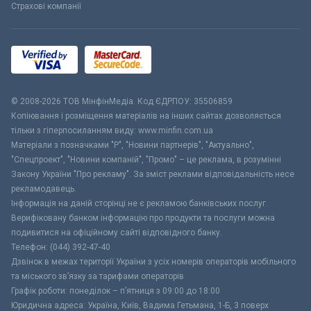
Страхові компанії
© 2008-2026 ТОВ МiнфiнМедiа. Код ЄДРПОУ: 35506859
Копіювання і розміщення матеріалів на інших сайтах дозволяється
тільки з гіперпосиланням виду: www.minfin.com.ua
Матеріали з позначками "Р", "Новини партнерів", "Актуально",
"Спецпроект", "Новини компаній", "Промо" – це реклама, в розумінні
Закону України "Про рекламу". За зміст реклами відповідальність несе
рекламодавець.
Інформація на даній сторінці не є рекламою банківських послуг.
Верифіковану банком інформацію про продукти та послуги можна
подивитися на офіційному сайті відповідного банку.
Телефон: (044) 392-47-40
Дзвінок в межах території України з усіх номерів операторів мобільного
та міського зв’язку за тарифами операторів
Графік роботи: понеділок – п’ятниця з 09:00 до 18:00
Юридична адреса: Україна, Київ, Вадима Гетьмана, 1-Б, 3 поверх