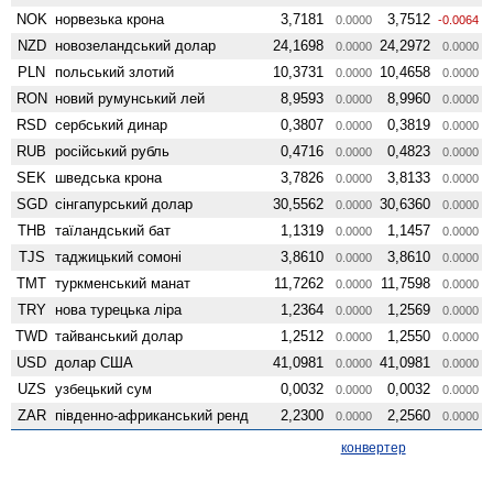
NOK
норвезька крона
3,7181
3,7512
0.0000
-0.0064
NZD
ново­зеландський долар
24,1698
24,2972
0.0000
0.0000
PLN
польський злотий
10,3731
10,4658
0.0000
0.0000
RON
новий румунський лей
8,9593
8,9960
0.0000
0.0000
RSD
сербський динар
0,3807
0,3819
0.0000
0.0000
RUB
російський рубль
0,4716
0,4823
0.0000
0.0000
SEK
шведська крона
3,7826
3,8133
0.0000
0.0000
SGD
сінгапурський долар
30,5562
30,6360
0.0000
0.0000
THB
таїландський бат
1,1319
1,1457
0.0000
0.0000
TJS
таджицький сомоні
3,8610
3,8610
0.0000
0.0000
TMT
туркменський манат
11,7262
11,7598
0.0000
0.0000
TRY
нова турецька ліра
1,2364
1,2569
0.0000
0.0000
TWD
тайванський долар
1,2512
1,2550
0.0000
0.0000
USD
долар США
41,0981
41,0981
0.0000
0.0000
UZS
узбецький сум
0,0032
0,0032
0.0000
0.0000
ZAR
південно-африканський ренд
2,2300
2,2560
0.0000
0.0000
конвертер