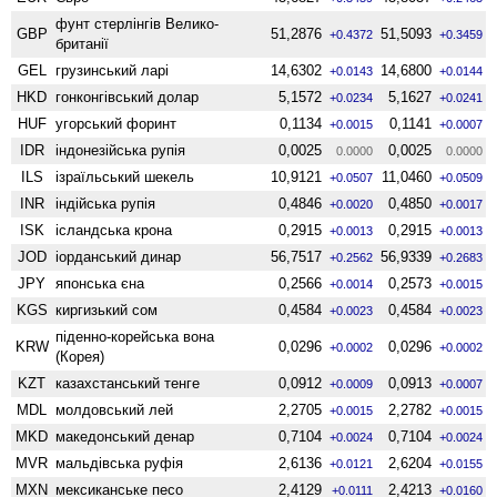
фунт стерлінгів Велико­
GBP
51,2876
51,5093
+0.4372
+0.3459
британії
GEL
грузинський ларі
14,6302
14,6800
+0.0143
+0.0144
HKD
гонконгівський долар
5,1572
5,1627
+0.0234
+0.0241
HUF
угорський форинт
0,1134
0,1141
+0.0015
+0.0007
IDR
індонезійська рупія
0,0025
0,0025
0.0000
0.0000
ILS
ізраїльський шекель
10,9121
11,0460
+0.0507
+0.0509
INR
індійська рупія
0,4846
0,4850
+0.0020
+0.0017
ISK
ісландська крона
0,2915
0,2915
+0.0013
+0.0013
JOD
іорданський динар
56,7517
56,9339
+0.2562
+0.2683
JPY
японська єна
0,2566
0,2573
+0.0014
+0.0015
KGS
киргизький сом
0,4584
0,4584
+0.0023
+0.0023
піденно-корейська вона
KRW
0,0296
0,0296
+0.0002
+0.0002
(Корея)
KZT
казахстанський тенге
0,0912
0,0913
+0.0009
+0.0007
MDL
молдовський лей
2,2705
2,2782
+0.0015
+0.0015
MKD
македонський денар
0,7104
0,7104
+0.0024
+0.0024
MVR
мальдівська руфія
2,6136
2,6204
+0.0121
+0.0155
MXN
мексиканське песо
2,4129
2,4213
+0.0111
+0.0160