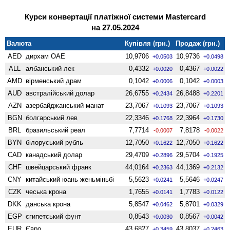
Курси конвертації платіжної системи Mastercard
на 27.05.2024
Валюта
Купівля (грн.)
Продаж (грн.)
AED
дирхам ОАЕ
10,9706
10,9736
+0.0503
+0.0498
ALL
албанський лек
0,4332
0,4367
+0.0020
+0.0022
AMD
вiрменський драм
0,1042
0,1042
+0.0006
+0.0003
AUD
австралійський долар
26,6755
26,8488
+0.2434
+0.2201
AZN
азербайджанський манат
23,7067
23,7067
+0.1093
+0.1093
BGN
болгарський лев
22,3346
22,3964
+0.1768
+0.1730
BRL
бразильський реал
7,7714
7,8178
-0.0007
-0.0022
BYN
білоруський рубль
12,7050
12,7050
+0.1622
+0.1622
CAD
канадський долар
29,4709
29,5704
+0.2896
+0.1925
CHF
швейцарський франк
44,0164
44,1369
+0.2363
+0.2132
CNY
китайський юань женьмiньбi
5,5623
5,5646
+0.0241
+0.0247
CZK
чеська крона
1,7655
1,7783
+0.0141
+0.0122
DKK
данська крона
5,8547
5,8701
+0.0462
+0.0329
EGP
єгипетський фунт
0,8543
0,8567
+0.0030
+0.0042
EUR
Євро
43,6827
43,8037
+0.3459
+0.2463