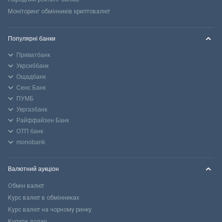
Моніторинг обмінників криптовалют
Популярні банки
Приватбанк
Укрсиббанк
Ощадбанк
Сенс Банк
ПУМБ
Укргазбанк
Райффайзен Банк
ОТП банк
monobank
Валютний аукціон
Обмін валют
Курс валют в обмінниках
Курс валют на чорному ринку
Купити долар