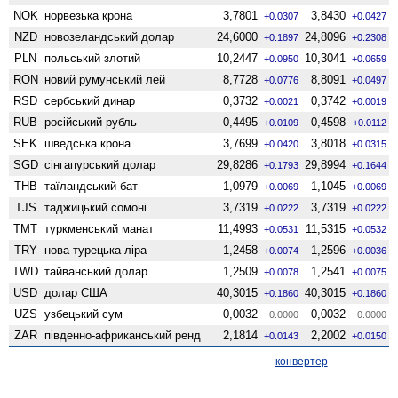
NOK
норвезька крона
3,7801
3,8430
+0.0307
+0.0427
NZD
ново­зеландський долар
24,6000
24,8096
+0.1897
+0.2308
PLN
польський злотий
10,2447
10,3041
+0.0950
+0.0659
RON
новий румунський лей
8,7728
8,8091
+0.0776
+0.0497
RSD
сербський динар
0,3732
0,3742
+0.0021
+0.0019
RUB
російський рубль
0,4495
0,4598
+0.0109
+0.0112
SEK
шведська крона
3,7699
3,8018
+0.0420
+0.0315
SGD
сінгапурський долар
29,8286
29,8994
+0.1793
+0.1644
THB
таїландський бат
1,0979
1,1045
+0.0069
+0.0069
TJS
таджицький сомоні
3,7319
3,7319
+0.0222
+0.0222
TMT
туркменський манат
11,4993
11,5315
+0.0531
+0.0532
TRY
нова турецька ліра
1,2458
1,2596
+0.0074
+0.0036
TWD
тайванський долар
1,2509
1,2541
+0.0078
+0.0075
USD
долар США
40,3015
40,3015
+0.1860
+0.1860
UZS
узбецький сум
0,0032
0,0032
0.0000
0.0000
ZAR
південно-африканський ренд
2,1814
2,2002
+0.0143
+0.0150
конвертер