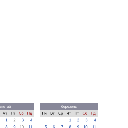
лютий
березень
Чт
Пт
Сб
Нд
Пн
Вт
Ср
Чт
Пт
Сб
Нд
1
2
3
4
1
2
3
4
8
9
10
11
5
6
7
8
9
10
11