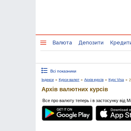
Валюта
Депозити
Кредит
Всі показники
Індекси
»
Курси валют
»
Архів курсів
»
Курс Visa
»
2
Архів валютних курсів
Все про валюту теперь і в застосунку від М