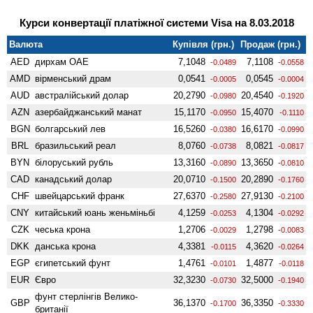
Курси конвертації платіжної системи Visa на 8.03.2018
Валюта
Купівля (грн.)
Продаж (грн.)
AED
дирхам ОАЕ
7,1048
7,1108
-0.0489
-0.0558
AMD
вiрменський драм
0,0541
0,0545
-0.0005
-0.0004
AUD
австралійський долар
20,2790
20,4540
-0.0980
-0.1920
AZN
азербайджанський манат
15,1170
15,4070
-0.0950
-0.1110
BGN
болгарський лев
16,5260
16,6170
-0.0380
-0.0990
BRL
бразильський реал
8,0760
8,0821
-0.0738
-0.0817
BYN
білоруський рубль
13,3160
13,3650
-0.0890
-0.0810
CAD
канадський долар
20,0710
20,2890
-0.1500
-0.1760
CHF
швейцарський франк
27,6370
27,9130
-0.2580
-0.2100
CNY
китайський юань женьмiньбi
4,1259
4,1304
-0.0253
-0.0292
CZK
чеська крона
1,2706
1,2798
-0.0029
-0.0083
DKK
данська крона
4,3381
4,3620
-0.0115
-0.0264
EGP
єгипетський фунт
1,4761
1,4877
-0.0101
-0.0118
EUR
Євро
32,3230
32,5000
-0.0730
-0.1940
фунт стерлінгів Велико­
GBP
36,1370
36,3350
-0.1700
-0.3330
британії