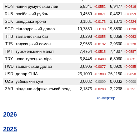
RON
новий румунський лей
6,9341
6,9477
-0.0552
-0.0616
RUB
російський рубль
0,4559
0,4621
-0.0071
-0.0059
SEK
шведська крона
3,1581
3,1871
-0.0173
-0.0224
SGD
сінгапурський долар
19,7850
19,8830
-0.1190
-0.1390
THB
таїландський бат
0,8298
0,8359
-0.0055
-0.0063
TJS
таджицький сомоні
2,9583
2,9600
-0.0192
-0.0220
TMT
туркменський манат
7,4764
7,4807
-0.0515
-0.0587
TRY
нова турецька ліра
6,8448
6,8960
-0.0409
-0.0631
TWD
тайванський долар
0,8905
0,8920
-0.0077
-0.0085
USD
долар США
26,1000
26,1150
-0.1800
-0.2050
UZS
узбецький сум
0,0032
0,0032
0.0000
0.0000
ZAR
південно-африканський ренд
2,1876
2,2238
-0.0280
-0.0251
конвертер
2026
2025