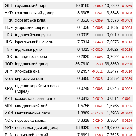
GEL
грузинський ларі
10,6180
10,7290
-0.0650
-0.0760
HKD
гонконгівський долар
3,3305
3,3343
-0.0241
-0.0268
HRK
хорватська куна
4,3520
4,3578
-0.0359
-0.0403
HUF
угорський форинт
0,1036
0,1037
-0.0005
-0.0008
IDR
індонезійська рупія
0,0019
0,0019
0.0000
0.0000
ILS
ізраїльський шекель
7,5314
7,5575
-0.0443
-0.0516
INR
індійська рупія
0,4015
0,4027
-0.0020
-0.0028
ISK
ісландська крона
0,2620
0,2622
-0.0003
-0.0005
JOD
іорданський динар
36,7610
36,8860
-0.2530
-0.2890
JPY
японська єна
0,2457
0,2477
-0.0011
-0.0010
KGS
киргизький сом
0,3850
0,3852
-0.0026
-0.0030
піденно-корейська вона
KRW
0,0245
0,0246
-0.0003
-0.0002
(Корея)
KZT
казахстанський тенге
0,0813
0,0814
-0.0010
-0.0011
MDL
молдовський лей
1,5756
1,5765
-0.0041
-0.0056
MXN
мексиканське песо
1,3889
1,3968
-0.0146
-0.0142
NOK
норвезька крона
3,3319
3,3664
-0.0240
-0.0329
NZD
ново­зеландський долар
18,9320
19,0700
-0.0410
-0.1790
PLN
польський злотий
7,6691
7,7625
-0.0583
-0.0528