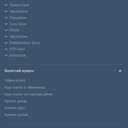
Приватбанк
Укрсиббанк
Ощадбанк
Сенс Банк
ПУМБ
Укргазбанк
Райффайзен Банк
ОТП банк
monobank
Валютний аукціон
Обмін валют
Курс валют в обмінниках
Курс валют на чорному ринку
Купити долар
Купити євро
Купити злотий