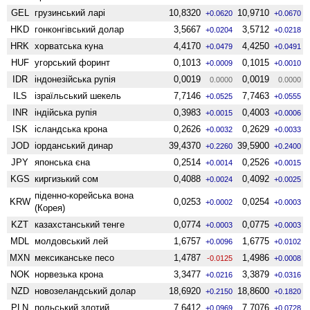
GEL
грузинський ларі
10,8320
10,9710
+0.0620
+0.0670
HKD
гонконгівський долар
3,5667
3,5712
+0.0204
+0.0218
HRK
хорватська куна
4,4170
4,4250
+0.0479
+0.0491
HUF
угорський форинт
0,1013
0,1015
+0.0009
+0.0010
IDR
індонезійська рупія
0,0019
0,0019
0.0000
0.0000
ILS
ізраїльський шекель
7,7146
7,7463
+0.0525
+0.0555
INR
індійська рупія
0,3983
0,4003
+0.0015
+0.0006
ISK
ісландська крона
0,2626
0,2629
+0.0032
+0.0033
JOD
іорданський динар
39,4370
39,5900
+0.2260
+0.2400
JPY
японська єна
0,2514
0,2526
+0.0014
+0.0015
KGS
киргизький сом
0,4088
0,4092
+0.0024
+0.0025
піденно-корейська вона
KRW
0,0253
0,0254
+0.0002
+0.0003
(Корея)
KZT
казахстанський тенге
0,0774
0,0775
+0.0003
+0.0003
MDL
молдовський лей
1,6757
1,6775
+0.0096
+0.0102
MXN
мексиканське песо
1,4787
1,4986
-0.0125
+0.0008
NOK
норвезька крона
3,3477
3,3879
+0.0216
+0.0316
NZD
ново­зеландський долар
18,6920
18,8600
+0.2150
+0.1820
PLN
польський злотий
7,6412
7,7076
+0.0969
+0.0728