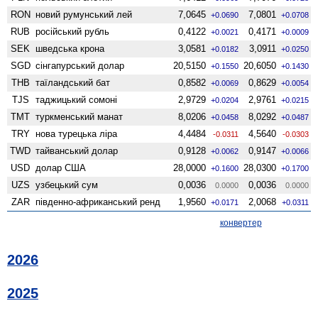
RON
новий румунський лей
7,0645
7,0801
+0.0690
+0.0708
RUB
російський рубль
0,4122
0,4171
+0.0021
+0.0009
SEK
шведська крона
3,0581
3,0911
+0.0182
+0.0250
SGD
сінгапурський долар
20,5150
20,6050
+0.1550
+0.1430
THB
таїландський бат
0,8582
0,8629
+0.0069
+0.0054
TJS
таджицький сомоні
2,9729
2,9761
+0.0204
+0.0215
TMT
туркменський манат
8,0206
8,0292
+0.0458
+0.0487
TRY
нова турецька ліра
4,4484
4,5640
-0.0311
-0.0303
TWD
тайванський долар
0,9128
0,9147
+0.0062
+0.0066
USD
долар США
28,0000
28,0300
+0.1600
+0.1700
UZS
узбецький сум
0,0036
0,0036
0.0000
0.0000
ZAR
південно-африканський ренд
1,9560
2,0068
+0.0171
+0.0311
конвертер
2026
2025