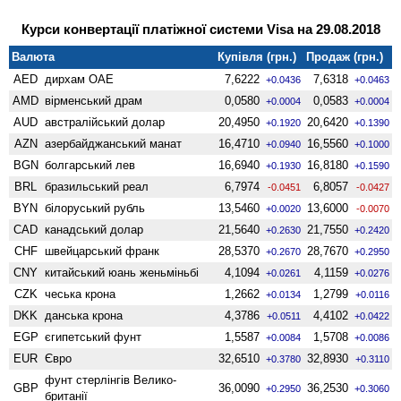
Курси конвертації платіжної системи Visa на 29.08.2018
Валюта
Купівля (грн.)
Продаж (грн.)
AED
дирхам ОАЕ
7,6222
7,6318
+0.0436
+0.0463
AMD
вiрменський драм
0,0580
0,0583
+0.0004
+0.0004
AUD
австралійський долар
20,4950
20,6420
+0.1920
+0.1390
AZN
азербайджанський манат
16,4710
16,5560
+0.0940
+0.1000
BGN
болгарський лев
16,6940
16,8180
+0.1930
+0.1590
BRL
бразильський реал
6,7974
6,8057
-0.0451
-0.0427
BYN
білоруський рубль
13,5460
13,6000
+0.0020
-0.0070
CAD
канадський долар
21,5640
21,7550
+0.2630
+0.2420
CHF
швейцарський франк
28,5370
28,7670
+0.2670
+0.2950
CNY
китайський юань женьмiньбi
4,1094
4,1159
+0.0261
+0.0276
CZK
чеська крона
1,2662
1,2799
+0.0134
+0.0116
DKK
данська крона
4,3786
4,4102
+0.0511
+0.0422
EGP
єгипетський фунт
1,5587
1,5708
+0.0084
+0.0086
EUR
Євро
32,6510
32,8930
+0.3780
+0.3110
фунт стерлінгів Велико­
GBP
36,0090
36,2530
+0.2950
+0.3060
британії