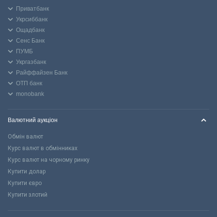
Приватбанк
Укрсиббанк
Ощадбанк
Сенс Банк
ПУМБ
Укргазбанк
Райффайзен Банк
ОТП банк
monobank
Валютний аукціон
Обмін валют
Курс валют в обмінниках
Курс валют на чорному ринку
Купити долар
Купити євро
Купити злотий