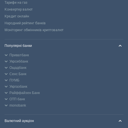
Тарифи на газ
Конвертер валют
Кредит онлайн
Народний рейтинг банків
Моніторинг обмінників криптовалют
Популярні банки
Приватбанк
Укрсиббанк
Ощадбанк
Сенс Банк
ПУМБ
Укргазбанк
Райффайзен Банк
ОТП банк
monobank
Валютний аукціон