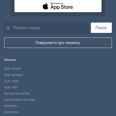
Доступно в
Пошук
Повідомити про помилку
Фінанси
Курс валют
Курс долара
Курс євро
Курс НБУ
Банківські картки
Інвестиційні брокери
Міжбанк
Депозити