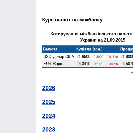
Курс валют на міжбанку
Котирування міжбанківського валют
України на 21.09.2015
Валюта
Купівля (грн.)
Продаж
USD
долар США
21,6500
21,800
-0.2000
-0.915 %
EUR
Євро
24,3410
24,507
-0.6110
-2.449 %
к
2026
2025
2024
2023