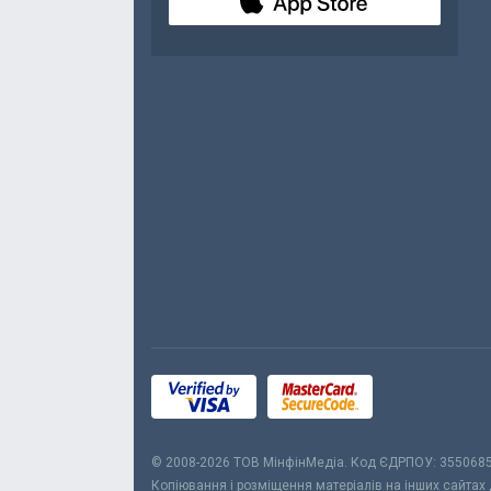
© 2008-2026 ТОВ МiнфiнМедiа. Код ЄДРПОУ: 355068
Копіювання і розміщення матеріалів на інших сайтах