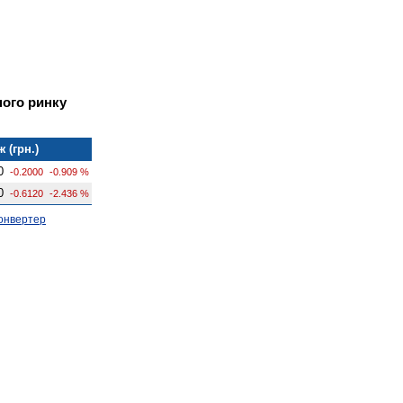
ного ринку
 (грн.)
0
-0.2000
-0.909 %
0
-0.6120
-2.436 %
онвертер