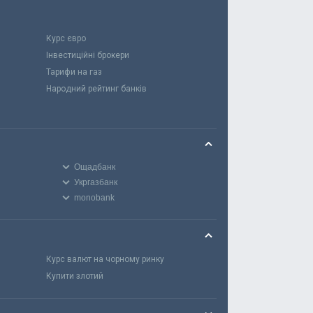
Курс євро
Інвестиційні брокери
Тарифи на газ
Народний рейтинг банків
Ощадбанк
Укргазбанк
monobank
Курс валют на чорному ринку
Купити злотий