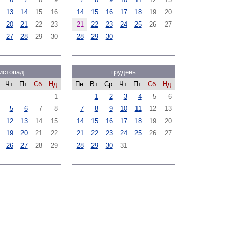
13
14
15
16
14
15
16
17
18
19
20
20
21
22
23
21
22
23
24
25
26
27
27
28
29
30
28
29
30
истопад
грудень
Чт
Пт
Сб
Нд
Пн
Вт
Ср
Чт
Пт
Сб
Нд
1
1
2
3
4
5
6
5
6
7
8
7
8
9
10
11
12
13
12
13
14
15
14
15
16
17
18
19
20
19
20
21
22
21
22
23
24
25
26
27
26
27
28
29
28
29
30
31