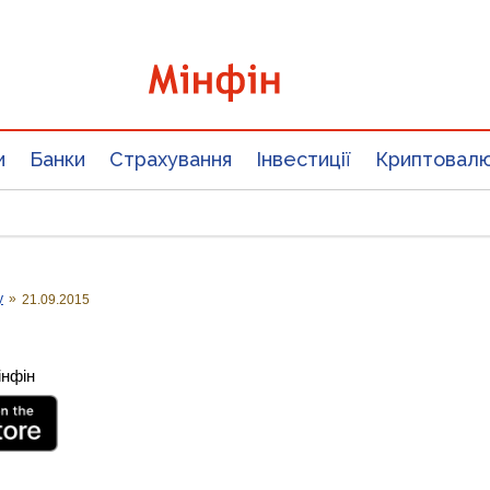
и
Банки
Страхування
Інвестиції
Криптовал
у
»
21.09.2015
інфін