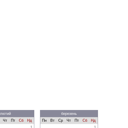
лютий
березень
Чт
Пт
Сб
Нд
Пн
Вт
Ср
Чт
Пт
Сб
Нд
1
1