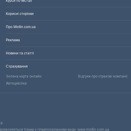
Курси по містах
Корисні сторінки
Про Minfin.com.ua
Реклама
Новини та статті
Страхування
Зелена карта онлайн
Відгуки про страхові компанії
Автоцивілка
59
 дозволяється тільки з гіперпосиланням виду: www.minfin.com.ua