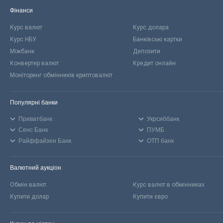
Фінанси
Курс валют
Курс долара
Курс НБУ
Банківські картки
Міжбанк
Депозити
Конвертер валют
Кредит онлайн
Моніторинг обмінників криптовалют
Популярні банки
Приватбанк
Укрсиббанк
Сенс Банк
ПУМБ
Райффайзен Банк
ОТП банк
Валютний аукціон
Обмін валют
Курс валют в обмінниках
Купити долар
Купити євро