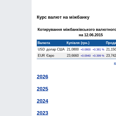
Курс валют на міжбанку
Котирування міжбанківського валютного
на 12.06.2015
Валюта
Купівля (грн.)
Прода
USD
долар США
21,0800
21,15
+0.0800
+0.381 %
EUR
Євро
23,6660
23,74
+0.0940
+0.399 %
к
2026
2025
2024
2023