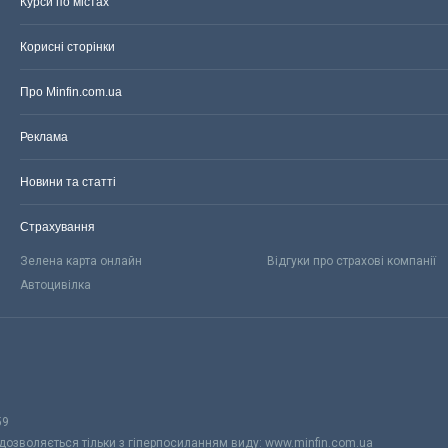
Курси по містах
Корисні сторінки
Про Minfin.com.ua
Реклама
Новини та статті
Страхування
Зелена карта онлайн
Відгуки про страхові компанії
Автоцивілка
59
 дозволяється тільки з гіперпосиланням виду: www.minfin.com.ua