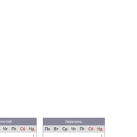
лютий
березень
Чт
Пт
Сб
Нд
Пн
Вт
Ср
Чт
Пт
Сб
Нд
1
1