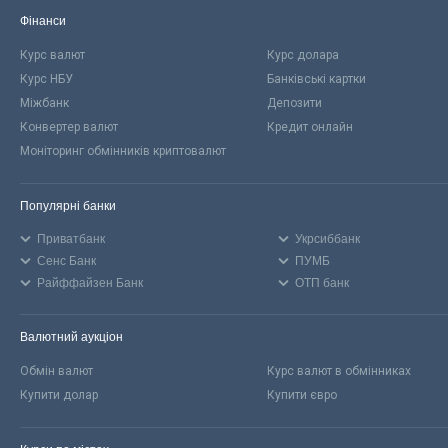
Фінанси
Курс валют
Курс долара
Курс НБУ
Банківські картки
Міжбанк
Депозити
Конвертер валют
Кредит онлайн
Моніторинг обмінників криптовалют
Популярні банки
Приватбанк
Укрсиббанк
Сенс Банк
ПУМБ
Райффайзен Банк
ОТП банк
Валютний аукціон
Обмін валют
Курс валют в обмінниках
Купити долар
Купити євро