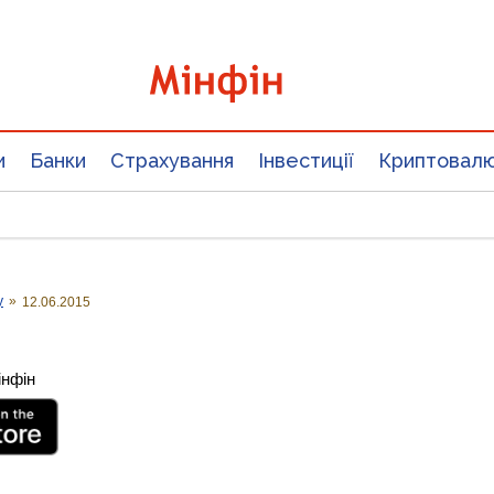
и
Банки
Страхування
Інвестиції
Криптовал
у
»
12.06.2015
інфін