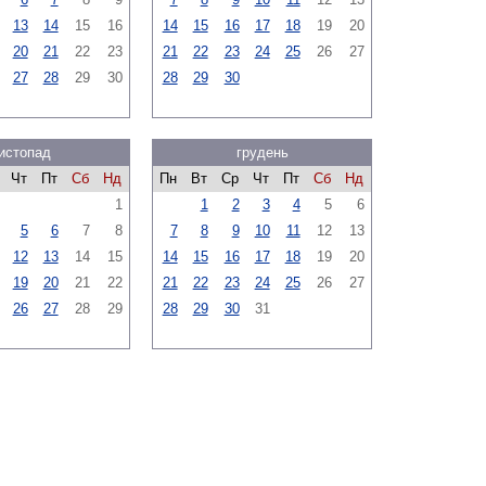
13
14
15
16
14
15
16
17
18
19
20
20
21
22
23
21
22
23
24
25
26
27
27
28
29
30
28
29
30
истопад
грудень
Чт
Пт
Сб
Нд
Пн
Вт
Ср
Чт
Пт
Сб
Нд
1
1
2
3
4
5
6
5
6
7
8
7
8
9
10
11
12
13
12
13
14
15
14
15
16
17
18
19
20
19
20
21
22
21
22
23
24
25
26
27
26
27
28
29
28
29
30
31