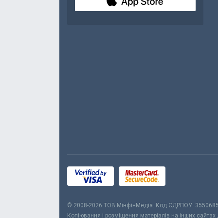
© 2008-2026 ТОВ МiнфiнМедiа. Код ЄДРПОУ: 355068
Копіювання і розміщення матеріалів на інших сайтах