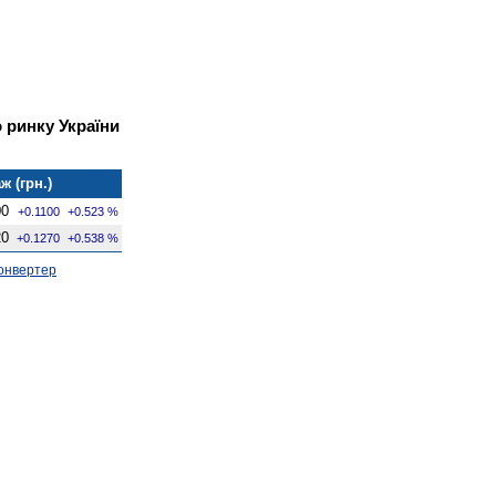
 ринку України
ж (грн.)
00
+0.1100
+0.523 %
20
+0.1270
+0.538 %
онвертер