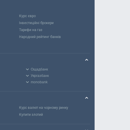
Курс євро
Інвестиційні брокери
Тарифи на газ
Народний рейтинг банків
Ощадбанк
Укргазбанк
monobank
Курс валют на чорному ринку
Купити злотий