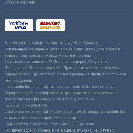
Страхові компанії
© 2008-2026 ТОВ МiнфiнМедiа. Код ЄДРПОУ: 35506859
Копіювання і розміщення матеріалів на інших сайтах дозволяється
тільки з гіперпосиланням виду: www.minfin.com.ua
Матеріали з позначками "Р", "Новини партнерів", "Актуально",
"Спецпроект", "Новини компаній", "Промо" – це реклама, в розумінні
Закону України "Про рекламу". За зміст реклами відповідальність несе
рекламодавець.
Інформація на даній сторінці не є рекламою банківських послуг.
Верифіковану банком інформацію про продукти та послуги можна
подивитися на офіційному сайті відповідного банку.
Телефон: (044) 392-47-40
Дзвінок в межах території України з усіх номерів операторів мобільного
та міського зв’язку за тарифами операторів
Графік роботи: понеділок – п’ятниця з 09:00 до 18:00
Юридична адреса: Україна, Київ, Вадима Гетьмана, 1-Б, 3 поверх