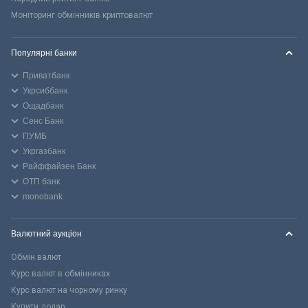
Моніторинг обмінників криптовалют
Популярні банки
Приватбанк
Укрсиббанк
Ощадбанк
Сенс Банк
ПУМБ
Укргазбанк
Райффайзен Банк
ОТП банк
monobank
Валютний аукціон
Обмін валют
Курс валют в обмінниках
Курс валют на чорному ринку
Купити долар