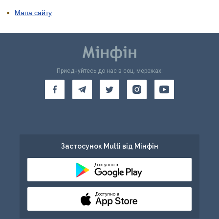
Мапа сайту
Приєднуйтесь до нас в соц. мережах:
Застосунок Multi від Мінфін
Доступно в
Доступно в