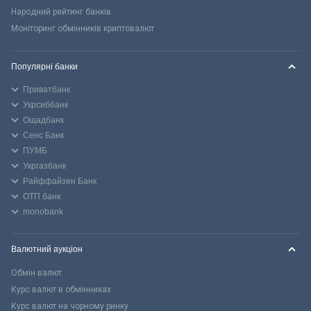
Народний рейтинг банків
Моніторинг обмінників криптовалют
Популярні банки
Приватбанк
Укрсиббанк
Ощадбанк
Сенс Банк
ПУМБ
Укргазбанк
Райффайзен Банк
ОТП банк
monobank
Валютний аукціон
Обмін валют
Курс валют в обмінниках
Курс валют на чорному ринку