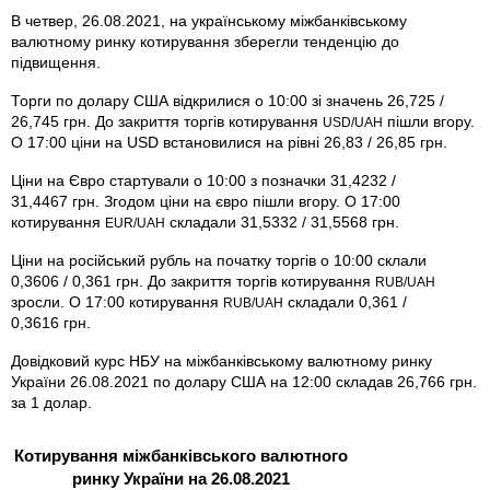
В четвер, 26.08.2021, на українському міжбанківському
валютному ринку котирування зберегли тенденцію до
підвищення.
Торги по долару США відкрилися о 10:00 зі значень 26,725 /
26,745 грн. До закриття торгів котирування
пішли вгору.
USD/UAH
О 17:00 ціни на USD встановилися на рівні 26,83 / 26,85 грн.
Ціни на Євро стартували о 10:00 з позначки 31,4232 /
31,4467 грн. Згодом ціни на євро пішли вгору. О 17:00
котирування
складали 31,5332 / 31,5568 грн.
EUR/UAH
Ціни на російський рубль на початку торгів о 10:00 склали
0,3606 / 0,361 грн. До закриття торгів котирування
RUB/UAH
зросли. О 17:00 котирування
складали 0,361 /
RUB/UAH
0,3616 грн.
Довідковий курс НБУ на міжбанківському валютному ринку
України 26.08.2021 по долару США на 12:00 складав 26,766 грн.
за 1 долар.
Котирування міжбанківського валютного
ринку України на 26.08.2021