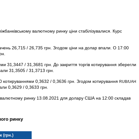
міжбанківському валютному ринку ціни стабілізувалися. Курс
ачень 26,715 / 26,735 грн. Згодом ціни на долар впали. О 17:00
рн.
ми 31,3447 / 31,3681 грн. До закриття торгів котирування зберегли
али 31,3505 / 31,3713 грн.
00 котируваннями 0,3632 / 0,3636 грн. Згодом котирування
RUB/UAH
ли 0,3629 / 0,3633 грн.
у валютному ринку 13.08.2021 для долару США на 12:00 складав
ного ринку
 (грн.)