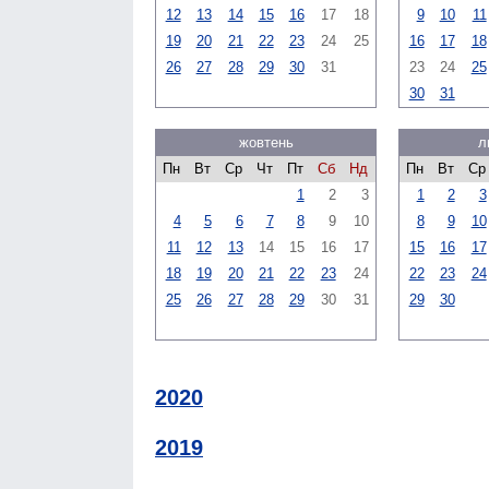
12
13
14
15
16
17
18
9
10
11
19
20
21
22
23
24
25
16
17
18
26
27
28
29
30
31
23
24
25
30
31
жовтень
л
Пн
Вт
Ср
Чт
Пт
Сб
Нд
Пн
Вт
Ср
1
2
3
1
2
3
4
5
6
7
8
9
10
8
9
10
11
12
13
14
15
16
17
15
16
17
18
19
20
21
22
23
24
22
23
24
25
26
27
28
29
30
31
29
30
2020
2019