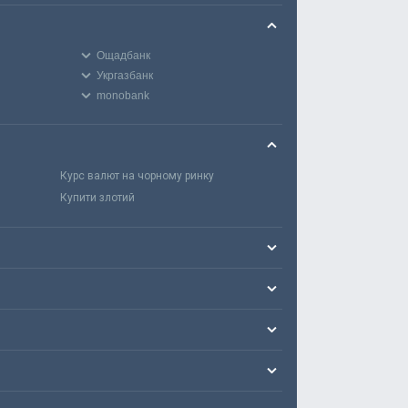
Ощадбанк
Укргазбанк
monobank
Курс валют на чорному ринку
Купити злотий