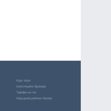
Курс євро
Інвестиційні брокери
Тарифи на газ
Народний рейтинг банків