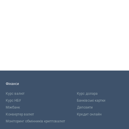
Фінанси
Курс валют
Курс долара
Курс НБУ
Банківські картки
Міжбанк
Депозити
Конвертер валют
Кредит онлайн
Моніторинг обмінників криптовалют