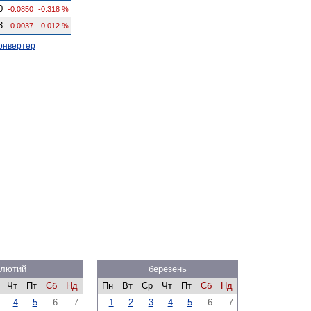
0
-0.0850
-0.318 %
3
-0.0037
-0.012 %
онвертер
лютий
березень
Чт
Пт
Сб
Нд
Пн
Вт
Ср
Чт
Пт
Сб
Нд
4
5
6
7
1
2
3
4
5
6
7