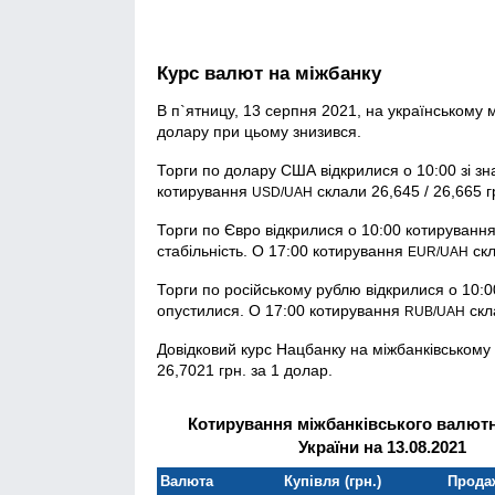
Курс валют на міжбанку
В п`ятницу, 13 серпня 2021, на українському 
долару при цьому знизився.
Торги по долару США відкрилися о 10:00 зі зн
котирування
склали 26,645 / 26,665 г
USD/UAH
Торги по Євро відкрилися о 10:00 котирування
стабільність. О 17:00 котирування
скл
EUR/UAH
Торги по російському рублю відкрилися о 10:
опустилися. О 17:00 котирування
скла
RUB/UAH
Довідковий курс Нацбанку на міжбанківськом
26,7021 грн. за 1 долар.
Котирування міжбанківського валют
України на 13.08.2021
Валюта
Купівля (грн.)
Продаж