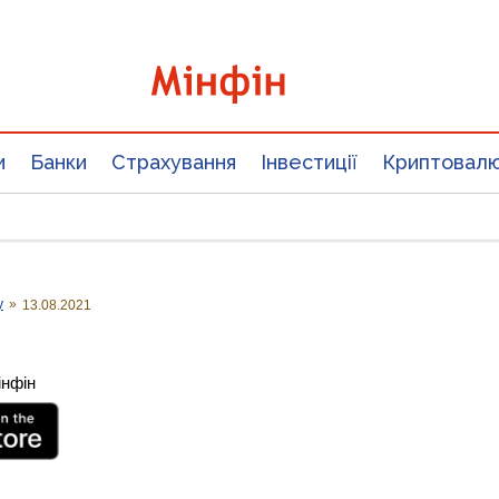
и
Банки
Страхування
Інвестиції
Криптовал
у
»
13.08.2021
інфін