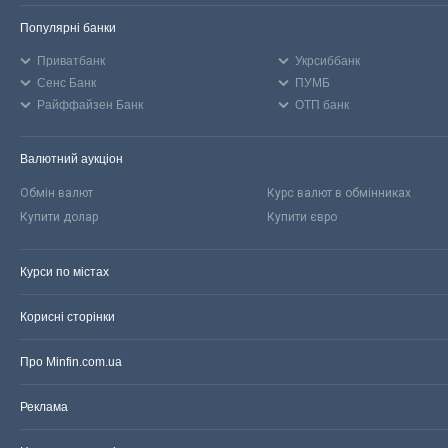
Популярні банки
Приватбанк
Укрсиббанк
Сенс Банк
ПУМБ
Райффайзен Банк
ОТП банк
Валютний аукціон
Обмін валют
Курс валют в обмінниках
Купити долар
Купити євро
Курси по містах
Корисні сторінки
Про Minfin.com.ua
Реклама