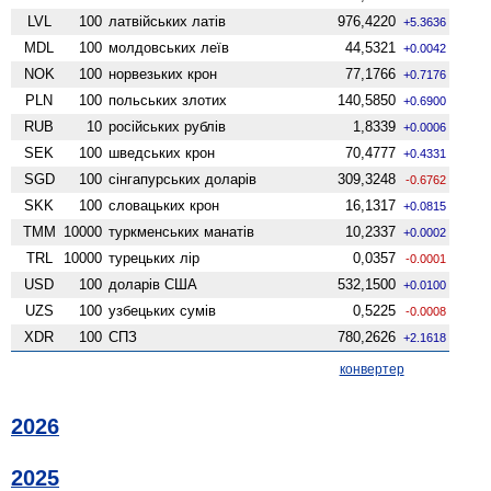
LVL
100
латвійських латів
976,4220
+5.3636
MDL
100
молдовських леїв
44,5321
+0.0042
NOK
100
норвезьких крон
77,1766
+0.7176
PLN
100
польських злотих
140,5850
+0.6900
RUB
10
російських рублів
1,8339
+0.0006
SEK
100
шведських крон
70,4777
+0.4331
SGD
100
сінгапурських доларів
309,3248
-0.6762
SKK
100
словацьких крон
16,1317
+0.0815
TMM
10000
туркменських манатів
10,2337
+0.0002
TRL
10000
турецьких лір
0,0357
-0.0001
USD
100
доларів США
532,1500
+0.0100
UZS
100
узбецьких сумів
0,5225
-0.0008
XDR
100
СПЗ
780,2626
+2.1618
конвертер
2026
2025