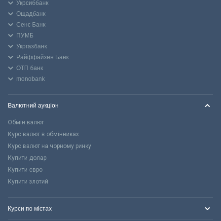
Укрсиббанк
Ощадбанк
Сенс Банк
ПУМБ
Укргазбанк
Райффайзен Банк
ОТП банк
monobank
Валютний аукціон
Обмін валют
Курс валют в обмінниках
Курс валют на чорному ринку
Купити долар
Купити євро
Купити злотий
Курси по містах