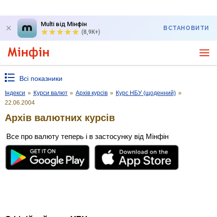
Multi від Мінфін
ВСТАНОВИТИ
(8,9K+)
Всі показники
Індекси
»
Курси валют
»
Архів курсів
»
Курс НБУ (щоденний)
»
22.06.2004
Архів валютних курсів
Все про валюту теперь і в застосунку від Мінфін