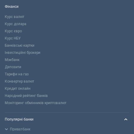
Фінанси
Курс валют
Курс долара
Курс євро
Курс НБУ
Банківські картки
Інвестиційні брокери
Міжбанк
Депозити
Тарифи на газ
Конвертер валют
Кредит онлайн
Народний рейтинг банків
Моніторинг обмінників криптовалют
Популярні банки
Приватбанк