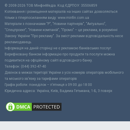
© 2008-2026 ТОВ МiнфiнМедiа. Код ЄДРПОУ: 35506859
Копіювання і розміщення матеріалів на інших сайтах дозволяється
тільки з гіперпосиланням виду: www.minfin.com.ua
Матеріали з позначками "Р", "Новини партнерів", "Актуально",
"Спецпроект", "Новини компаній", "Промо" – це реклама, в розумінні
Закону України "Про рекламу". За зміст реклами відповідальність несе
рекламодавець.
Інформація на даній сторінці не є рекламою банківських послуг.
Верифіковану банком інформацію про продукти та послуги можна
подивитися на офіційному сайті відповідного банку.
Телефон: (044) 392-47-40
Дзвінок в межах території України з усіх номерів операторів мобільного
та міського зв’язку за тарифами операторів
Графік роботи: понеділок – п’ятниця з 09:00 до 18:00
Юридична адреса: Україна, Київ, Вадима Гетьмана, 1-Б, 3 поверх