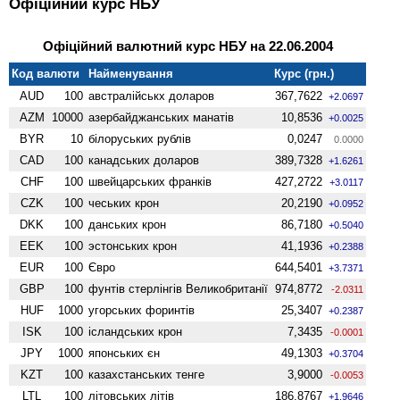
Офіційний курс НБУ
Офіційний валютний курс НБУ на 22.06.2004
Код валюти
Найменування
Курс (грн.)
AUD
100
австралійськх доларов
367,7622
+2.0697
AZM
10000
азербайджанських манатів
10,8536
+0.0025
BYR
10
білоруських рублів
0,0247
0.0000
CAD
100
канадських доларов
389,7328
+1.6261
CHF
100
швейцарських франків
427,2722
+3.0117
CZK
100
чеських крон
20,2190
+0.0952
DKK
100
данських крон
86,7180
+0.5040
EEK
100
эстонських крон
41,1936
+0.2388
EUR
100
Євро
644,5401
+3.7371
GBP
100
фунтів стерлінгів Велико­британії
974,8772
-2.0311
HUF
1000
угорських форинтів
25,3407
+0.2387
ISK
100
ісландських крон
7,3435
-0.0001
JPY
1000
японських єн
49,1303
+0.3704
KZT
100
казахстанських тенге
3,9000
-0.0053
LTL
100
літовських літів
186,8767
+1.9646