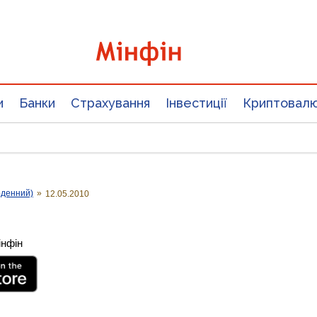
и
Банки
Страхування
Інвестиції
Криптовал
оденний)
»
12.05.2010
інфін