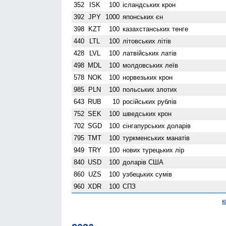
352
ISK
100
ісландських крон
392
JPY
1000
японських єн
398
KZT
100
казахстанських тенге
440
LTL
100
літовських літів
428
LVL
100
латвійських латів
498
MDL
100
молдовських леїв
578
NOK
100
норвезьких крон
985
PLN
100
польських злотих
643
RUB
10
російських рублів
752
SEK
100
шведських крон
702
SGD
100
сінгапурських доларів
795
TMT
100
туркменських манатів
949
TRY
100
нових турецьких лір
840
USD
100
доларів США
860
UZS
100
узбецьких сумів
960
XDR
100
СПЗ
к