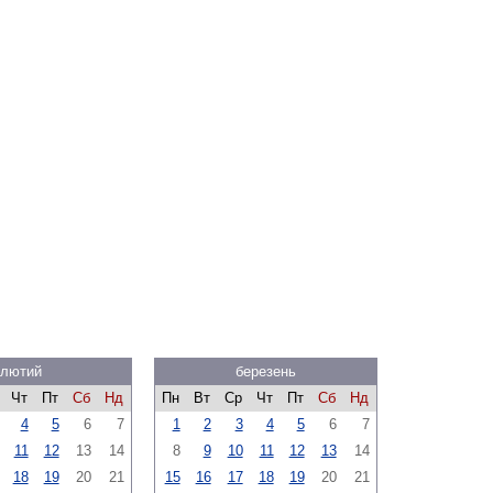
лютий
березень
Чт
Пт
Сб
Нд
Пн
Вт
Ср
Чт
Пт
Сб
Нд
4
5
6
7
1
2
3
4
5
6
7
11
12
13
14
8
9
10
11
12
13
14
18
19
20
21
15
16
17
18
19
20
21