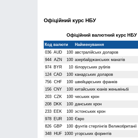
Офіційний курс НБУ
Офіційний валютний курс НБУ н
Код валюти
Найменування
036
AUD
100
австралійськх доларов
944
AZN
100
азербайджанських манатів
974
BYR
10
білоруських рублів
124
CAD
100
канадських доларов
756
CHF
100
швейцарських франків
156
CNY
100
китайських юанів женьмiньбi
203
CZK
100
чеських крон
208
DKK
100
данських крон
233
EEK
100
эстонських крон
978
EUR
100
Євро
826
GBP
100
фунтів стерлінгів Велико­британії
348
HUF
1000
угорських форинтів