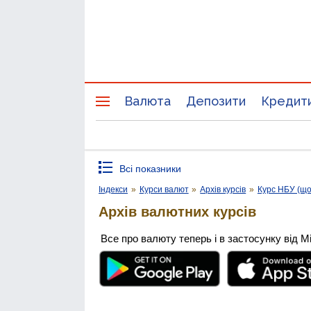
Валюта
Депозити
Кредит
Всі показники
Індекси
»
Курси валют
»
Архів курсів
»
Курс НБУ (щ
Архів валютних курсів
Все про валюту теперь і в застосунку від М