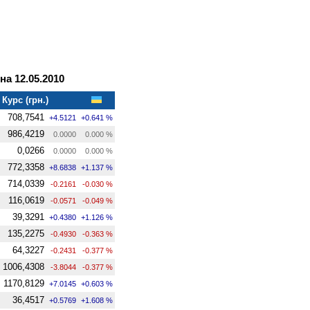
а 12.05.2010
Курс (грн.)
708,7541
+4.5121
+0.641 %
986,4219
0.0000
0.000 %
0,0266
0.0000
0.000 %
772,3358
+8.6838
+1.137 %
714,0339
-0.2161
-0.030 %
116,0619
-0.0571
-0.049 %
39,3291
+0.4380
+1.126 %
135,2275
-0.4930
-0.363 %
64,3227
-0.2431
-0.377 %
1006,4308
-3.8044
-0.377 %
1170,8129
+7.0145
+0.603 %
36,4517
+0.5769
+1.608 %