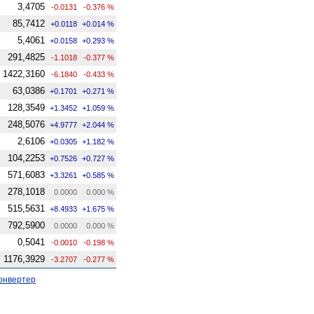
3,4705
-0.0131
-0.376 %
85,7412
+0.0118
+0.014 %
5,4061
+0.0158
+0.293 %
291,4825
-1.1018
-0.377 %
1422,3160
-6.1840
-0.433 %
63,0386
+0.1701
+0.271 %
128,3549
+1.3452
+1.059 %
248,5076
+4.9777
+2.044 %
2,6106
+0.0305
+1.182 %
104,2253
+0.7526
+0.727 %
571,6083
+3.3261
+0.585 %
278,1018
0.0000
0.000 %
515,5631
+8.4933
+1.675 %
792,5900
0.0000
0.000 %
0,5041
-0.0010
-0.198 %
1176,3929
-3.2707
-0.277 %
онвертер