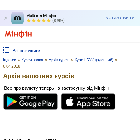
Multi від Мінфін
ВСТАНОВИТИ
(8,9K+)
Всі показники
Індекси
»
Курси валют
»
Архів курсів
»
Курс НБУ (щоденний)
»
6.04.2018
Архів валютних курсів
Все про валюту теперь і в застосунку від Мінфін