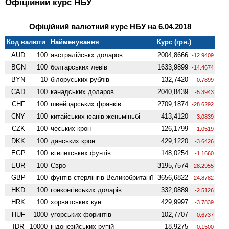
Офіційний курс НБУ
Офіційний валютний курс НБУ на 6.04.2018
Код валюти
Найменування
Курс (грн.)
AUD
100
австралійськх доларов
2004,8666
-12.9409
BGN
100
болгарських левів
1633,9899
-14.4674
BYN
10
білоруських рублів
132,7420
-0.7899
CAD
100
канадських доларов
2040,8439
-5.3943
CHF
100
швейцарських франків
2709,1874
-28.6292
CNY
100
китайських юанів женьмiньбi
413,4120
-3.0839
CZK
100
чеських крон
126,1799
-1.0519
DKK
100
данських крон
429,1220
-3.6426
EGP
100
єгипетських фунтів
148,0254
-1.1660
EUR
100
Євро
3195,7574
-28.2955
GBP
100
фунтів стерлінгів Велико­британії
3656,6822
-24.8782
HKD
100
гонконгівських доларів
332,0889
-2.5126
HRK
100
хорватських кун
429,9997
-3.7839
HUF
1000
угорських форинтів
102,7707
-0.6737
IDR
10000
індонезійських рупій
18,9275
-0.1500