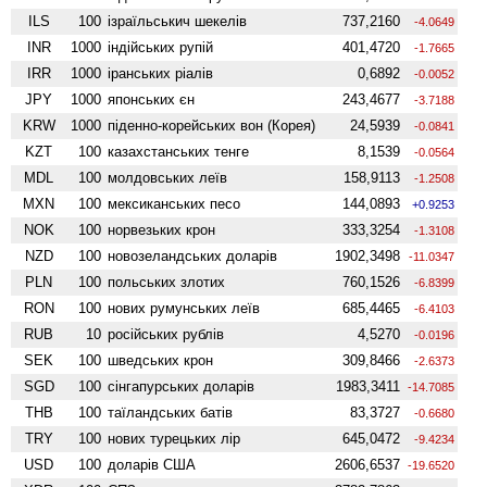
ILS
100
ізраїльськич шекелів
737,2160
-4.0649
INR
1000
індійських рупій
401,4720
-1.7665
IRR
1000
іранських ріалів
0,6892
-0.0052
JPY
1000
японських єн
243,4677
-3.7188
KRW
1000
піденно-корейських вон (Корея)
24,5939
-0.0841
KZT
100
казахстанських тенге
8,1539
-0.0564
MDL
100
молдовських леїв
158,9113
-1.2508
MXN
100
мексиканських песо
144,0893
+0.9253
NOK
100
норвезьких крон
333,3254
-1.3108
NZD
100
ново­зеландських доларів
1902,3498
-11.0347
PLN
100
польських злотих
760,1526
-6.8399
RON
100
нових румунських леїв
685,4465
-6.4103
RUB
10
російських рублів
4,5270
-0.0196
SEK
100
шведських крон
309,8466
-2.6373
SGD
100
сінгапурських доларів
1983,3411
-14.7085
THB
100
таїландських батів
83,3727
-0.6680
TRY
100
нових турецьких лір
645,0472
-9.4234
USD
100
доларів США
2606,6537
-19.6520