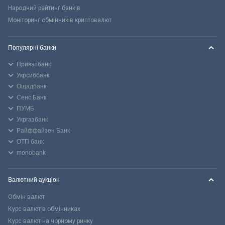
Народний рейтинг банків
Моніторинг обмінників криптовалют
Популярні банки
Приватбанк
Укрсиббанк
Ощадбанк
Сенс Банк
ПУМБ
Укргазбанк
Райффайзен Банк
ОТП банк
monobank
Валютний аукціон
Обмін валют
Курс валют в обмінниках
Курс валют на чорному ринку