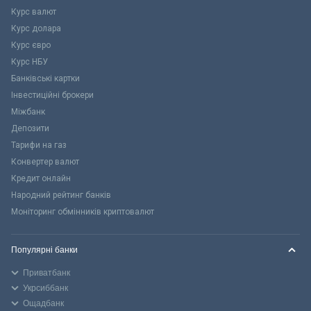
Курс валют
Курс долара
Курс євро
Курс НБУ
Банківські картки
Інвестиційні брокери
Міжбанк
Депозити
Тарифи на газ
Конвертер валют
Кредит онлайн
Народний рейтинг банків
Моніторинг обмінників криптовалют
Популярні банки
Приватбанк
Укрсиббанк
Ощадбанк