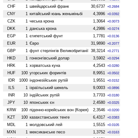
CHF
1
швейцарський франк
30,6737
+0.2684
CNY
1
китайський юань женьмiньбi
4,3996
+0.0392
CZK
1
чеська крона
1,3064
+0.0073
DKK
1
данська крона
4,2986
+0.0274
EGP
1
єгипетський фунт
1,7781
+0.0136
EUR
1
Євро
31,9890
+0.2077
GBP
1
фунт стерлінгів Велико­британії
38,3214
+0.2771
HKD
1
гонконгівський долар
3,5902
+0.0294
HRK
1
хорватська куна
4,2543
+0.0280
HUF
100
угорських форинтів
8,9951
+0.0502
IDR
1000
індонезійських рупій
1,9551
+0.0152
ILS
1
ізраїльський шекель
9,0003
+0.0896
INR
10
індійських рупій
3,7703
+0.0180
JPY
10
японських єн
2,4580
+0.0325
KRW
100
піденно-корейських вон (Корея)
2,3546
+0.0200
KZT
100
казахстанських тенге
6,4317
+0.0383
MDL
1
молдовський лей
1,5515
+0.0105
MXN
1
мексиканське песо
1,3752
+0.0163