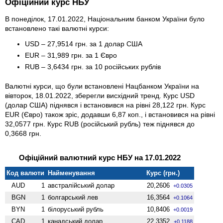
Офіційний курс НБУ
В понеділок, 17.01.2022, Національним банком України було
встановлено такі валютні курси:
USD – 27,9514 грн. за 1 долар США
EUR – 31,989 грн. за 1 Євро
RUB – 3,6434 грн. за 10 російських рублів
Валютні курси, що були встановлені Нацбанком України на
вівторок, 18.01.2022, зберегли висхідний тренд. Курс USD
(долар США) піднявся і встановився на рівні 28,122 грн. Курс
EUR (Євро) також зріс, додавши 6,87 коп., і встановився на рівні
32,0577 грн. Курс RUB (російський рубль) теж піднявся до
0,3668 грн.
Офіційний валютний курс НБУ на 17.01.2022
Код валюти
Найменування
Курс (грн.)
AUD
1
австралійський долар
20,2606
+0.0305
BGN
1
болгарський лев
16,3564
+0.1064
BYN
1
білоруський рубль
10,8406
+0.0019
CAD
1
канадський долар
22,3352
+0.1188