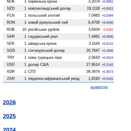
NOK
1
норвезька крона
3,2079
+0.0081
NZD
1
ново­зеландський долар
19,1118
+0.0522
PLN
1
польський злотий
7,0483
+0.0394
RON
1
новий румунський лей
6,4708
+0.0430
RUB
10
російських рублів
3,6434
-0.0262
SAR
1
саудівський ріал
7,4491
+0.0580
SEK
1
шведська крона
3,1164
+0.0122
SGD
1
сінгапурський долар
20,7647
+0.1606
TRY
1
нова турецька ліра
2,0643
+0.0224
USD
1
долар США
27,9514
+0.2142
XDR
1
СПЗ
39,3474
+0.3073
ZAR
1
південно-африканський ренд
1,8193
+0.0181
конвертер
2026
2025
2024