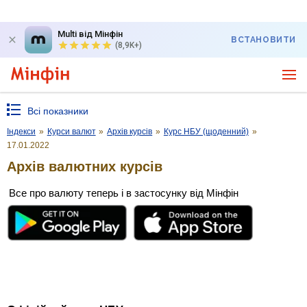
Multi від Мінфін
ВСТАНОВИТИ
(8,9K+)
Всі показники
Індекси
»
Курси валют
»
Архів курсів
»
Курс НБУ (щоденний)
»
17.01.2022
Архів валютних курсів
Все про валюту теперь і в застосунку від Мінфін