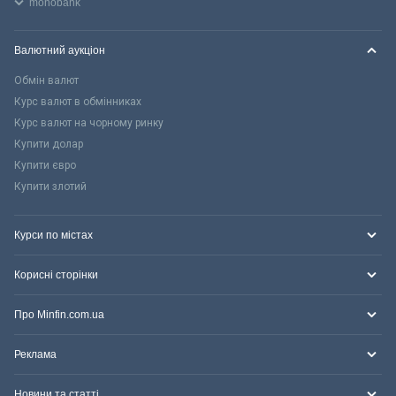
monobank
Валютний аукціон
Обмін валют
Курс валют в обмінниках
Курс валют на чорному ринку
Купити долар
Купити євро
Купити злотий
Курси по містах
Корисні сторінки
Про Minfin.com.ua
Реклама
Новини та статті