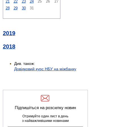
21
22
23
24
25
26
27
28
29
30
31
2019
2018
Див. також:
Довідковий курс НБУ на міжбанку
Підпишіться на розсилку новин
Отримуйте один лист в день
з найважливішими новинами