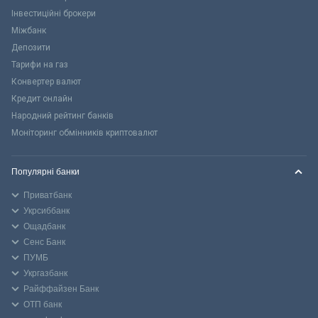
Інвестиційні брокери
Міжбанк
Депозити
Тарифи на газ
Конвертер валют
Кредит онлайн
Народний рейтинг банків
Моніторинг обмінників криптовалют
Популярні банки
Приватбанк
Укрсиббанк
Ощадбанк
Сенс Банк
ПУМБ
Укргазбанк
Райффайзен Банк
ОТП банк