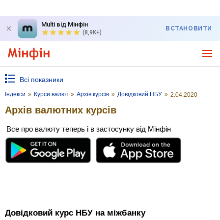
Multi від Мінфін
ВСТАНОВИТИ
(8,9K+)
Всі показники
Індекси
»
Курси валют
»
Архів курсів
»
Довідковий НБУ
»
2.04.2020
Архів валютних курсів
Все про валюту теперь і в застосунку від Мінфін
Довідковий курс НБУ на міжбанку