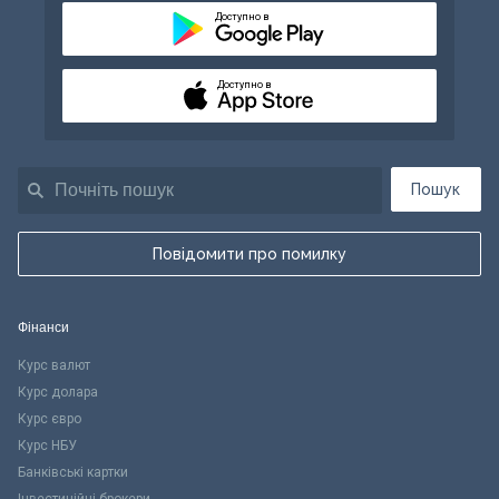
Доступно в
Доступно в
Пошук
Повідомити про помилку
Фінанси
Курс валют
Курс долара
Курс євро
Курс НБУ
Банківські картки
Інвестиційні брокери