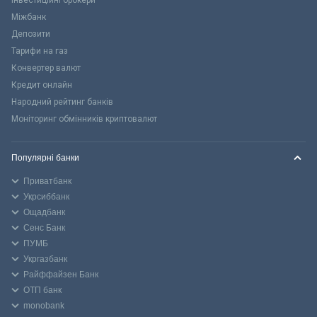
Міжбанк
Депозити
Тарифи на газ
Конвертер валют
Кредит онлайн
Народний рейтинг банків
Моніторинг обмінників криптовалют
Популярні банки
Приватбанк
Укрсиббанк
Ощадбанк
Сенс Банк
ПУМБ
Укргазбанк
Райффайзен Банк
ОТП банк
monobank