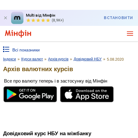
Multi від Мінфін
ВСТАНОВИТИ
(8,9K+)
Всі показники
Індекси
»
Курси валют
»
Архів курсів
»
Довідковий НБУ
»
5.08.2020
Архів валютних курсів
Все про валюту теперь і в застосунку від Мінфін
Довідковий курс НБУ на міжбанку