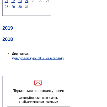
21
22
23
24
25
26
27
28
29
30
31
2019
2018
Див. також:
Довідковий курс НБУ на міжбанку
Підпишіться на розсилку новин
Отримуйте один лист в день
з найважливішими новинами