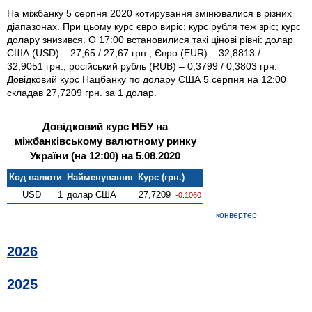
На міжбанку 5 серпня 2020 котирування змінювалися в різних
діапазонах. При цьому курс євро виріс; курс рубля теж зріс; курс
долару знизився. О 17:00 встановилися такі цінові рівні: долар
США (USD) – 27,65 / 27,67 грн., Євро (EUR) – 32,8813 /
32,9051 грн., російський рубль (RUB) – 0,3799 / 0,3803 грн.
Довідковий курс Нацбанку по долару США 5 серпня на 12:00
складав 27,7209 грн. за 1 долар.
Довідковий курс НБУ на
міжбанківському валютному ринку
України (на 12:00) на 5.08.2020
Код валюти
Найменування
Курс (грн.)
USD
1
долар США
27,7209
-0.1060
конвертер
2026
2025