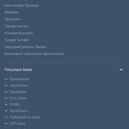
Інвестиційні брокери
Міжбанк
Депозити
Тарифи на газ
Конвертер валют
Кредит онлайн
Народний рейтинг банків
Моніторинг обмінників криптовалют
Популярні банки
Приватбанк
Укрсиббанк
Ощадбанк
Сенс Банк
ПУМБ
Укргазбанк
Райффайзен Банк
ОТП банк