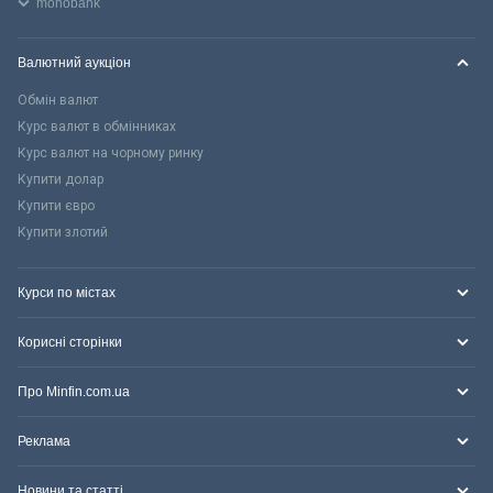
monobank
Валютний аукціон
Обмін валют
Курс валют в обмінниках
Курс валют на чорному ринку
Купити долар
Купити євро
Купити злотий
Курси по містах
Корисні сторінки
Про Minfin.com.ua
Реклама
Новини та статті