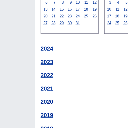
6
7
8
9
10
11
12
3
4
5
13
14
15
16
17
18
19
10
11
12
20
21
22
23
24
25
26
17
18
19
27
28
29
30
31
24
25
26
2024
2023
2022
2021
2020
2019