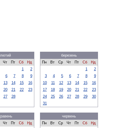
лютий
березень
Чт
Пт
Сб
Нд
Пн
Вт
Ср
Чт
Пт
Сб
Нд
1
2
1
2
6
7
8
9
3
4
5
6
7
8
9
13
14
15
16
10
11
12
13
14
15
16
20
21
22
23
17
18
19
20
21
22
23
27
28
24
25
26
27
28
29
30
31
травень
червень
Чт
Пт
Сб
Нд
Пн
Вт
Ср
Чт
Пт
Сб
Нд