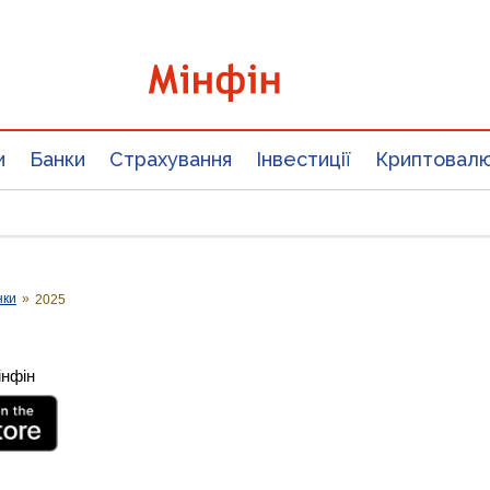
и
Банки
Страхування
Інвестиції
Криптовал
нки
»
2025
інфін