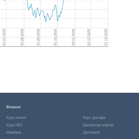
Фінанси
Курс валют
Курс долара
Курс НБУ
Банківські картки
Міжбанк
Депозити