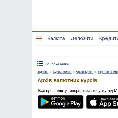
Валюта
Депозити
Кредит
Всі показники
Індекси
»
Курси валют
»
Архів курсів
»
Українські ба
Архів валютних курсів
Все про валюту теперь і в застосунку від М