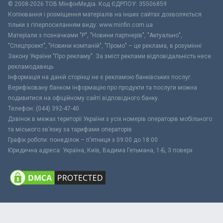
© 2008-2026 ТОВ МiнфiнМедiа. Код ЄДРПОУ: 35506859
Копіювання і розміщення матеріалів на інших сайтах дозволяється
тільки з гіперпосиланням виду: www.minfin.com.ua
Матеріали з позначками "Р", "Новини партнерів", "Актуально",
"Спецпроект", "Новини компаній", "Промо" – це реклама, в розумінні
Закону України "Про рекламу". За зміст реклами відповідальність несе
рекламодавець.
Інформація на даній сторінці не є рекламою банківських послуг.
Верифіковану банком інформацію про продукти та послуги можна
подивитися на офіційному сайті відповідного банку.
Телефон: (044) 392-47-40
Дзвінок в межах території України з усіх номерів операторів мобільного
та міського зв’язку за тарифами операторів
Графік роботи: понеділок – п’ятниця з 09:00 до 18:00
Юридична адреса: Україна, Київ, Вадима Гетьмана, 1-Б, 3 поверх