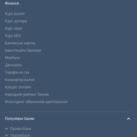
Фінанси
Курс валют
Курс долара
Курс євро
Курс НБУ
Банківські картки
Інвестиційні брокери
Міжбанк
Депозити
Тарифи на газ
Конвертер валют
Кредит онлайн
Народний рейтинг банків
Моніторинг обмінників криптовалют
Популярні банки
Приватбанк
Укрсиббанк