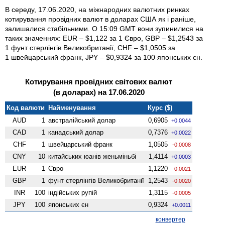
В середу, 17.06.2020, на міжнародних валютних ринках
котирування провідних валют в доларах США як і раніше,
залишалися стабільними. О 15:09 GMT вони зупинилися на
таких значеннях: EUR – $1,122 за 1 Євро, GBP – $1,2543 за
1 фунт стерлінгів Велико­британії, CHF – $1,0505 за
1 швейцарський франк, JPY – $0,9324 за 100 японських єн.
Котирування провідних світових валют
(в доларах) на 17.06.2020
Код валюти
Найменування
Курс ($)
AUD
1
австралійський долар
0,6905
+0.0044
CAD
1
канадський долар
0,7376
+0.0022
CHF
1
швейцарський франк
1,0505
-0.0008
CNY
10
китайських юанів женьмiньбi
1,4114
+0.0003
EUR
1
Євро
1,1220
-0.0021
GBP
1
фунт стерлінгів Велико­британії
1,2543
-0.0020
INR
100
індійських рупій
1,3115
-0.0005
JPY
100
японських єн
0,9324
+0.0011
конвертер