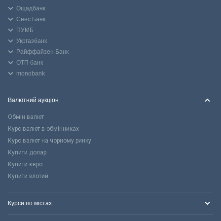
Ощадбанк
Сенс Банк
ПУМБ
Укргазбанк
Райффайзен Банк
ОТП банк
monobank
Валютний аукціон
Обмін валют
Курс валют в обмінниках
Курс валют на чорному ринку
Купити долар
Купити євро
Купити злотий
Курси по містах