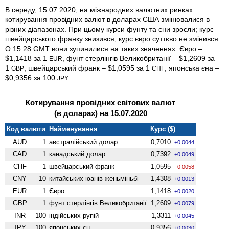
В середу, 15.07.2020, на міжнародних валютних ринках
котирування провідних валют в доларах США змінювалися в
різних діапазонах. При цьому курси фунту та єни зросли; курс
швейцарського франку знизився; курс євро суттєво не змінився.
О 15:28 GMT вони зупинилися на таких значеннях: Євро –
$1,1418 за 1
, фунт стерлінгів Велико­британії – $1,2609 за
EUR
1
, швейцарський франк – $1,0595 за 1
, японська єна –
GBP
CHF
$0,9356 за 100
.
JPY
Котирування провідних світових валют
(в доларах) на 15.07.2020
Код валюти
Найменування
Курс ($)
AUD
1
австралійський долар
0,7010
+0.0044
CAD
1
канадський долар
0,7392
+0.0049
CHF
1
швейцарський франк
1,0595
-0.0058
CNY
10
китайських юанів женьмiньбi
1,4308
+0.0013
EUR
1
Євро
1,1418
+0.0020
GBP
1
фунт стерлінгів Велико­британії
1,2609
+0.0079
INR
100
індійських рупій
1,3311
+0.0045
JPY
100
японських єн
0,9356
+0.0030