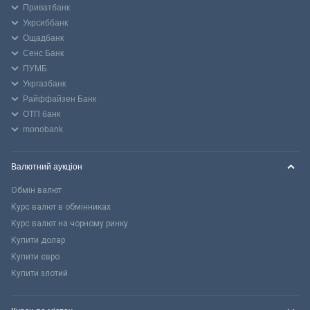
Приватбанк
Укрсиббанк
Ощадбанк
Сенс Банк
ПУМБ
Укргазбанк
Райффайзен Банк
ОТП банк
monobank
Валютний аукціон
Обмін валют
Курс валют в обмінниках
Курс валют на чорному ринку
Купити долар
Купити євро
Купити злотий