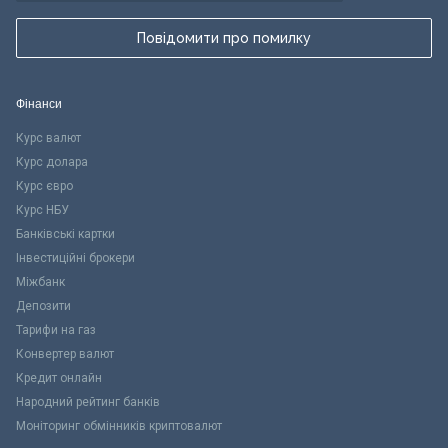
Повідомити про помилку
Фінанси
Курс валют
Курс долара
Курс євро
Курс НБУ
Банківські картки
Інвестиційні брокери
Міжбанк
Депозити
Тарифи на газ
Конвертер валют
Кредит онлайн
Народний рейтинг банків
Моніторинг обмінників криптовалют