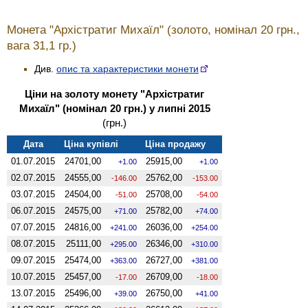
Монета "Архістратиг Михаїл" (золото, номінал 20 грн.,
вага 31,1 гр.)
Див.
опис та характеристики монети
Ціни на золоту монету "Архістратиг
Михаїл" (номінал 20 грн.) у липні 2015
(грн.)
Дата
Ціна купівлі
Ціна продажу
01.07.2015
24701,00
25915,00
1.00
1.00
02.07.2015
24555,00
25762,00
-146.00
-153.00
03.07.2015
24504,00
25708,00
-51.00
-54.00
06.07.2015
24575,00
25782,00
71.00
74.00
07.07.2015
24816,00
26036,00
241.00
254.00
08.07.2015
25111,00
26346,00
295.00
310.00
09.07.2015
25474,00
26727,00
363.00
381.00
10.07.2015
25457,00
26709,00
-17.00
-18.00
13.07.2015
25496,00
26750,00
39.00
41.00