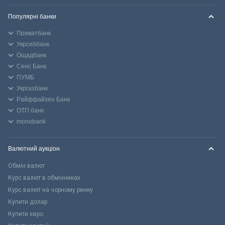
Популярні банки
Приватбанк
Укрсиббанк
Ощадбанк
Сенс Банк
ПУМБ
Укргазбанк
Райффайзен Банк
ОТП банк
monobank
Валютний аукціон
Обмін валют
Курс валют в обмінниках
Курс валют на чорному ринку
Купити долар
Купити євро