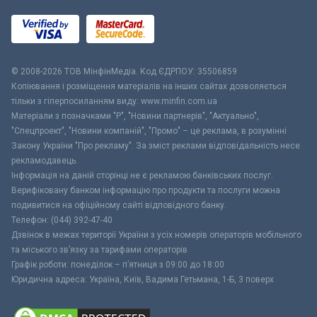
© 2008-2026 ТОВ МiнфiнМедiа. Код ЄДРПОУ: 35506859
Копіювання і розміщення матеріалів на інших сайтах дозволяється
тільки з гіперпосиланням виду: www.minfin.com.ua
Матеріали з позначками "Р", "Новини партнерів", "Актуально",
"Спецпроект", "Новини компаній", "Промо" – це реклама, в розумінні
Закону України "Про рекламу". За зміст реклами відповідальність несе
рекламодавець.
Інформація на даній сторінці не є рекламою банківських послуг.
Верифіковану банком інформацію про продукти та послуги можна
подивитися на офіційному сайті відповідного банку.
Телефон: (044) 392-47-40
Дзвінок в межах території України з усіх номерів операторів мобільного
та міського зв’язку за тарифами операторів
Графік роботи: понеділок – п’ятниця з 09:00 до 18:00
Юридична адреса: Україна, Київ, Вадима Гетьмана, 1-Б, 3 поверх