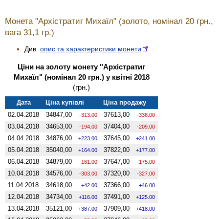
Монета "Архістратиг Михаїл" (золото, номінал 20 грн.,
вага 31,1 гр.)
Див.
опис та характеристики монети
Ціни на золоту монету "Архістратиг
Михаїл" (номінал 20 грн.) у квітні 2018
(грн.)
Дата
Ціна купівлі
Ціна продажу
02.04.2018
34847,00
37613,00
-313.00
-338.00
03.04.2018
34653,00
37404,00
-194.00
-209.00
04.04.2018
34876,00
37645,00
223.00
241.00
05.04.2018
35040,00
37822,00
164.00
177.00
06.04.2018
34879,00
37647,00
-161.00
-175.00
10.04.2018
34576,00
37320,00
-303.00
-327.00
11.04.2018
34618,00
37366,00
42.00
46.00
12.04.2018
34734,00
37491,00
116.00
125.00
13.04.2018
35121,00
37909,00
387.00
418.00