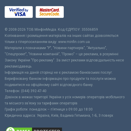
© 2008-2026 ТОВ МiнфiнМедiа. Код ЄДРПОУ: 35506859
Копіювання і розміщення матеріалів на інших сайтах дозволяється
тільки з гіперпосиланням виду: www.minfin.com.ua
Матеріали з позначками "Р", "Новини партнерів", "Актуально",
"Спецпроект", "Новини компаній", "Промо" – це реклама, в розумінні
Закону України "Про рекламу". За зміст реклами відповідальність несе
рекламодавець.
Інформація на даній сторінці не є рекламою банківських послуг.
Верифіковану банком інформацію про продукти та послуги можна
подивитися на офіційному сайті відповідного банку.
Телефон: (044) 392-47-40
Дзвінок в межах території України з усіх номерів операторів мобільного
та міського зв’язку за тарифами операторів
Графік роботи: понеділок – п’ятниця з 09:00 до 18:00
Юридична адреса: Україна, Київ, Вадима Гетьмана, 1-Б, 3 поверх