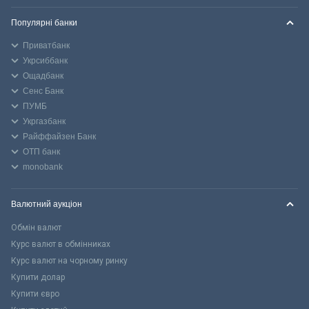
Популярні банки
Приватбанк
Укрсиббанк
Ощадбанк
Сенс Банк
ПУМБ
Укргазбанк
Райффайзен Банк
ОТП банк
monobank
Валютний аукціон
Обмін валют
Курс валют в обмінниках
Курс валют на чорному ринку
Купити долар
Купити євро