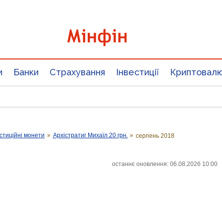
и
Банки
Страхування
Інвестиції
Криптовал
стиційні монети
»
Архістратиг Михаїл 20 грн.
»
серпень 2018
останнє оновлення: 06.08.2026 10:00