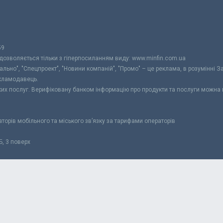
59
 дозволяється тільки з гіперпосиланням виду: www.minfin.com.ua
уально", "Спецпроект", "Новини компаній", "Промо" – це реклама, в розумінні З
екламодавець.
ьких послуг. Верифіковану банком інформацію про продукти та послуги можна
раторів мобільного та міського зв’язку за тарифами операторів
Б, 3 поверх