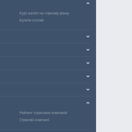
Курс валют на чорному ринку
Купити злотий
Рейтинг страхових компаній
Страхові компанії