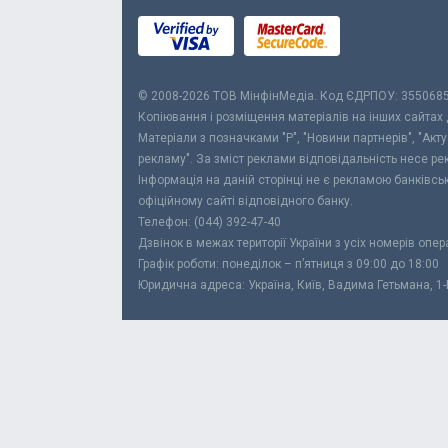
© 2008-2026 ТОВ МiнфiнМедiа. Код ЄДРПОУ: 355068
Копіювання і розміщення матеріалів на інших сайтах
Матеріали з позначками "Р", "Новини партнерів", "Акт
рекламу". За зміст реклами відповідальність несе р
Інформація на даній сторінці не є рекламою банківс
офіційному сайті відповідного банку.
Телефон: (044) 392-47-40
Дзвінок в межах території України з усіх номерів опе
Графік роботи: понеділок – п’ятниця з 09:00 до 18:00
Юридична адреса: Україна, Київ, Вадима Гетьмана, 1-