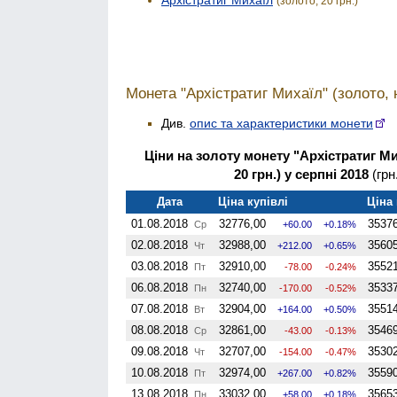
(золото, 20 грн.)
Монета "Архістратиг Михаїл" (золото, но
Див.
опис та характеристики монети
Ціни на золоту монету "Архістратиг Ми
20 грн.) у серпні 2018
(грн
Дата
Ціна купівлі
Ціна
01.08.2018
32776,00
35376
Ср
60.00
0.18%
02.08.2018
32988,00
35605
Чт
212.00
0.65%
03.08.2018
32910,00
35521
Пт
-78.00
-0.24%
06.08.2018
32740,00
35337
Пн
-170.00
-0.52%
07.08.2018
32904,00
35514
Вт
164.00
0.50%
08.08.2018
32861,00
35469
Ср
-43.00
-0.13%
09.08.2018
32707,00
35302
Чт
-154.00
-0.47%
10.08.2018
32974,00
35590
Пт
267.00
0.82%
13.08.2018
33032,00
35653
Пн
58.00
0.18%