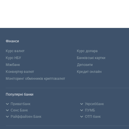
Фінанси
Курс валют
Курс долара
Курс НБУ
Банківські картки
Міжбанк
Депозити
Конвертер валют
Кредит онлайн
Моніторинг обмінників криптовалют
Популярні банки
Приватбанк
Укрсиббанк
Сенс Банк
ПУМБ
Райффайзен Банк
ОТП банк