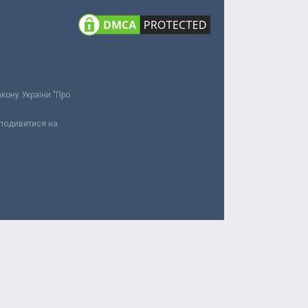
акону України "Про
 подивитися на