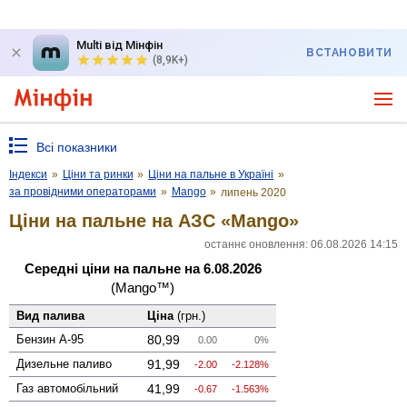
Multi від Мінфін
ВСТАНОВИТИ
(8,9K+)
Всі показники
Індекси
»
Ціни та ринки
»
Ціни на пальне в Україні
»
за провідними операторами
»
Mango
»
липень 2020
Ціни на пальне на АЗС «Mango»
останнє оновлення: 06.08.2026 14:15
Середні ціни на пальне на 6.08.2026
(Mango™)
Вид палива
Ціна
(грн.)
Бензин А-95
80,99
0.00
0%
Дизельне паливо
91,99
-2.00
-2.128%
Газ авто­мобільний
41,99
-0.67
-1.563%