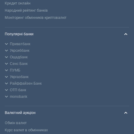
Кредит онлайн
Народний рейтинг банків
Моніторинг обмінників криптовалют
Популярні банки
Приватбанк
Укрсиббанк
Ощадбанк
Сенс Банк
ПУМБ
Укргазбанк
Райффайзен Банк
ОТП банк
monobank
Валютний аукціон
Обмін валют
Курс валют в обмінниках