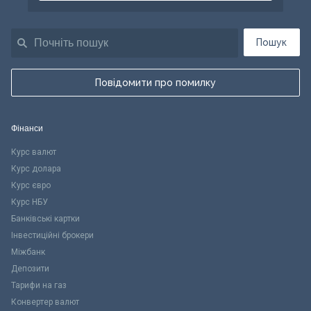
Пошук
Повідомити про помилку
Фінанси
Курс валют
Курс долара
Курс євро
Курс НБУ
Банківські картки
Інвестиційні брокери
Міжбанк
Депозити
Тарифи на газ
Конвертер валют