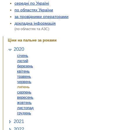
середні по Україні
по областях України
за провідними операторами
докладна інформація
(по областях та АЗС)
Ціни на пальне за роками
2020
січень
лютий
березень
квітень
травень
червень
липень
серпень
вересень
жовтень
листопад
грудень
2021
2022