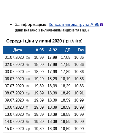
За інформацією:
Консалтингова група А-95
(ціни вказано з включенням акцизів та ПДВ)
Середні ціни у липні 2020
(грн./літр)
Дата
А 95
А 92
ДП
Газ
01.07.2020
18,99
17,99
17,89
10,86
Ср
02.07.2020
18,99
17,99
17,89
10,86
Чт
03.07.2020
18,99
17,99
17,89
10,86
Пт
06.07.2020
19,29
18,29
18,19
10,86
Пн
07.07.2020
19,39
18,39
18,29
10,86
Вт
08.07.2020
19,39
18,39
18,49
10,91
Ср
09.07.2020
19,39
18,39
18,59
10,99
Чт
10.07.2020
19,39
18,39
18,59
10,99
Пт
13.07.2020
19,39
18,39
18,59
10,99
Пн
14.07.2020
19,39
18,39
18,59
10,99
Вт
15.07.2020
19,39
18,39
18,59
10,99
Ср