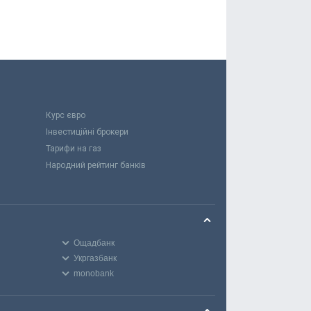
Курс євро
Інвестиційні брокери
Тарифи на газ
Народний рейтинг банків
Ощадбанк
Укргазбанк
monobank