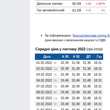
Дизельне паливо
90,99
-1.00
-1.087%
Газ авто­мобільний
41,99
0.00
0%
За інформацією:
Консалтингова група А
(ціни вказано з включенням акцизів та ПДВ)
Середні ціни у лютому 2022
(грн./літр)
Дата
А 95
А 92
ДП
Газ
01.02.2022
32,39
31,39
31,38
18,31
Вт
02.02.2022
32,39
31,39
31,38
18,31
Ср
03.02.2022
32,39
31,39
31,38
18,31
Чт
04.02.2022
33,49
32,49
32,48
18,31
Пт
07.02.2022
33,49
32,49
32,48
18,31
Пн
08.02.2022
33,49
32,49
32,48
18,31
Вт
09.02.2022
33,49
32,49
32,48
18,31
Ср
10.02.2022
33,49
32,49
32,48
18,31
Чт
11.02.2022
33,49
32,49
32,48
18,31
Пт