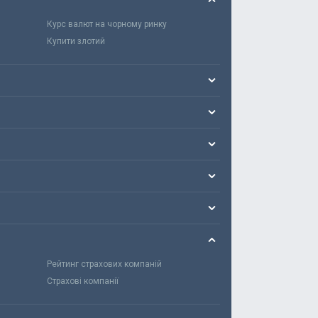
Курс валют на чорному ринку
Купити злотий
Рейтинг страхових компаній
Страхові компанії