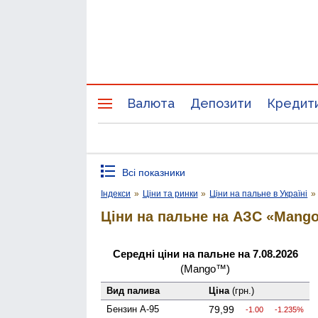
Валюта
Депозити
Кредит
Всі показники
Індекси
»
Ціни та ринки
»
Ціни на пальне в Україні
»
Ціни на пальне на АЗС «Mang
Середні ціни на пальне на 7.08.2026
(Mango™)
Вид палива
Ціна
(грн.)
Бензин А-95
79,99
-1.00
-1.235%