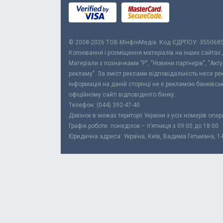
© 2008-2026 ТОВ МiнфiнМедiа. Код ЄДРПОУ: 355068
Копіювання і розміщення матеріалів на інших сайтах
Матеріали з позначками "Р", "Новини партнерів", "Акт
рекламу". За зміст реклами відповідальність несе р
Інформація на даній сторінці не є рекламою банківс
офіційному сайті відповідного банку.
Телефон: (044) 392-47-40
Дзвінок в межах території України з усіх номерів опе
Графік роботи: понеділок – п’ятниця з 09:00 до 18:00
Юридична адреса: Україна, Київ, Вадима Гетьмана, 1-