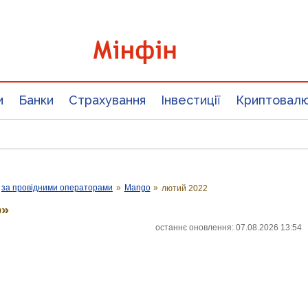
и
Банки
Страхування
Інвестиції
Криптовал
за провідними операторами
»
Mango
»
лютий 2022
o»
останнє оновлення: 07.08.2026 13:54