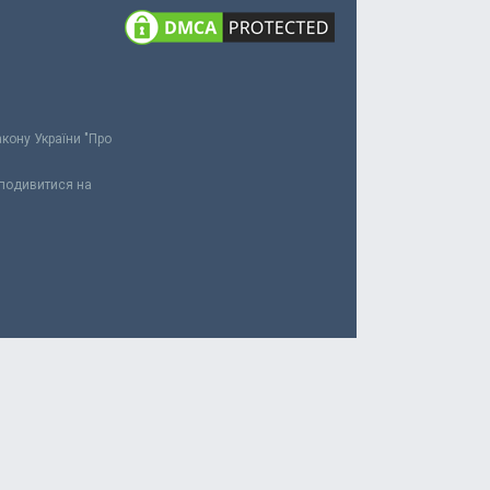
акону України "Про
 подивитися на