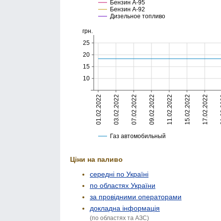
Ціни на паливо
середні по Україні
по областях України
за провідними операторами
докладна інформація
(по областях та АЗС)