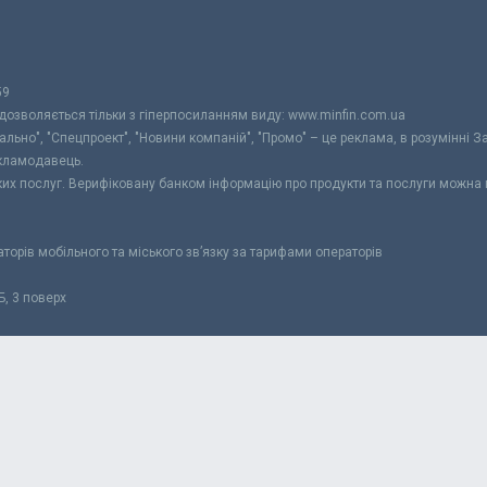
59
 дозволяється тільки з гіперпосиланням виду: www.minfin.com.ua
уально", "Спецпроект", "Новини компаній", "Промо" – це реклама, в розумінні З
екламодавець.
ьких послуг. Верифіковану банком інформацію про продукти та послуги можна
раторів мобільного та міського зв’язку за тарифами операторів
Б, 3 поверх