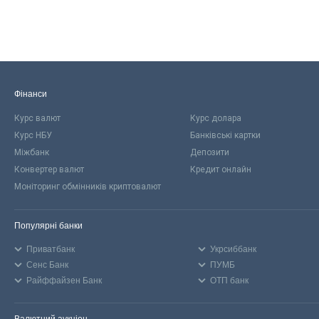
Фінанси
Курс валют
Курс долара
Курс НБУ
Банківські картки
Міжбанк
Депозити
Конвертер валют
Кредит онлайн
Моніторинг обмінників криптовалют
Популярні банки
Приватбанк
Укрсиббанк
Сенс Банк
ПУМБ
Райффайзен Банк
ОТП банк
Валютний аукціон