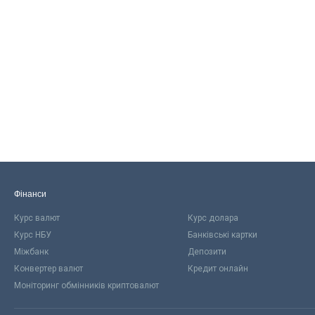
Фінанси
Курс валют
Курс долара
Курс НБУ
Банківські картки
Міжбанк
Депозити
Конвертер валют
Кредит онлайн
Моніторинг обмінників криптовалют