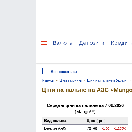
Валюта
Депозити
Кредит
Всі показники
Індекси
»
Ціни та ринки
»
Ціни на пальне в Україні
»
Ціни на пальне на АЗС «Mang
Середні ціни на пальне на 7.08.2026
(Mango™)
Вид палива
Ціна
(грн.)
Бензин А-95
79,99
-1.00
-1.235%