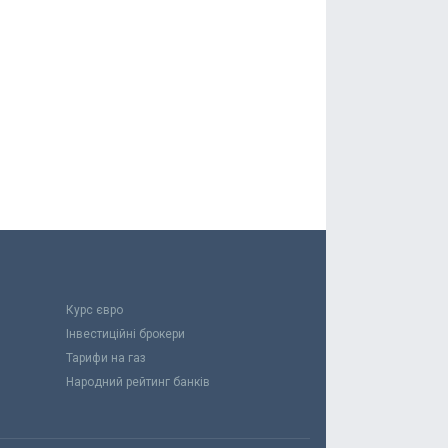
Курс євро
Інвестиційні брокери
Тарифи на газ
Народний рейтинг банків