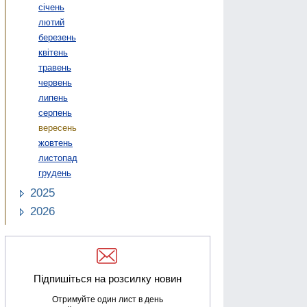
січень
лютий
березень
квітень
травень
червень
липень
серпень
вересень
жовтень
листопад
грудень
2025
2026
Підпишіться на розсилку новин
Отримуйте один лист в день