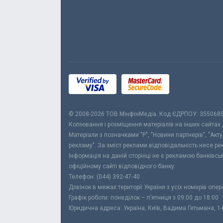
© 2008-2026 ТОВ МiнфiнМедiа. Код ЄДРПОУ: 355068
Копіювання і розміщення матеріалів на інших сайтах
Матеріали з позначками "Р", "Новини партнерів", "Акт
рекламу". За зміст реклами відповідальність несе р
Інформація на даній сторінці не є рекламою банківс
офіційному сайті відповідного банку.
Телефон: (044) 392-47-40
Дзвінок в межах території України з усіх номерів опе
Графік роботи: понеділок – п’ятниця з 09:00 до 18:00
Юридична адреса: Україна, Київ, Вадима Гетьмана, 1-