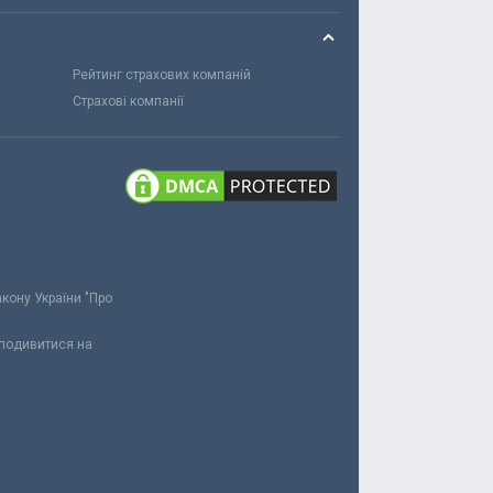
Рейтинг страхових компаній
Страхові компанії
акону України "Про
 подивитися на