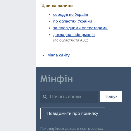
Ціни на паливо
середні по Україні
по областях України
за провідними операторами
докладна інформація
(по областях та АЗС)
Мапа сайту
Пошук
Повідомити про помилку
Приєднуйтесь до нас в соц. мережах: