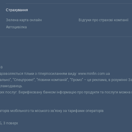
Страхування
Зелена карта онлайн
Відгуки про страхові компанії
Автоцивілка
59
 дозволяється тільки з гіперпосиланням виду: www.minfin.com.ua
уально", "Спецпроект", "Новини компаній", "Промо" – це реклама, в розумінні З
екламодавець.
ьких послуг. Верифіковану банком інформацію про продукти та послуги можна
раторів мобільного та міського зв’язку за тарифами операторів
Б, 3 поверх