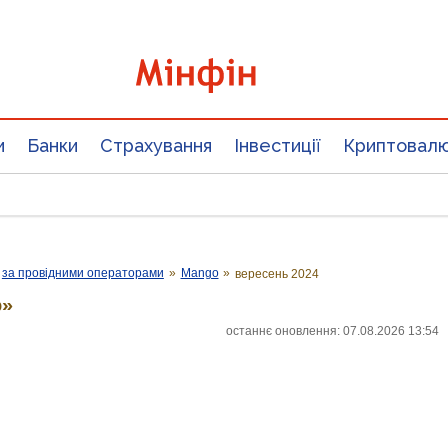
и
Банки
Страхування
Інвестиції
Криптовал
за провідними операторами
»
Mango
»
вересень 2024
o»
останнє оновлення: 07.08.2026 13:54