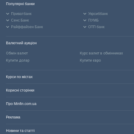
Популярні банки
Приватбанк
Укрсиббанк
Сенс Банк
ПУМБ
Райффайзен Банк
ОТП банк
Валютний аукціон
Обмін валют
Курс валют в обмінниках
Купити долар
Купити євро
Курси по містах
Корисні сторінки
Про Minfin.com.ua
Реклама
Новини та статті