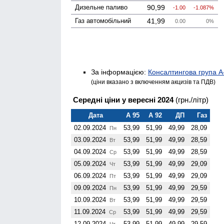
Дизельне паливо
90,99
-1.00
-1.087%
Газ авто­мобільний
41,99
0.00
0%
За інформацією:
Консалтингова група А
(ціни вказано з включенням акцизів та ПДВ)
Середні ціни у вересні 2024
(грн./літр)
Дата
А 95
А 92
ДП
Газ
02.09.2024
53,99
51,99
49,99
28,09
Пн
03.09.2024
53,99
51,99
49,99
28,59
Вт
04.09.2024
53,99
51,99
49,99
28,59
Ср
05.09.2024
53,99
51,99
49,99
29,09
Чт
06.09.2024
53,99
51,99
49,99
29,09
Пт
09.09.2024
53,99
51,99
49,99
29,59
Пн
10.09.2024
53,99
51,99
49,99
29,59
Вт
11.09.2024
53,99
51,99
49,99
29,59
Ср
12.09.2024
53,99
51,99
49,99
29,59
Чт