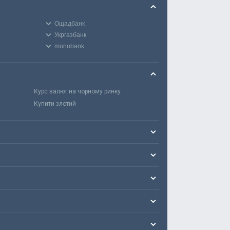
Ощадбанк
Укргазбанк
monobank
Курс валют на чорному ринку
Купити злотий