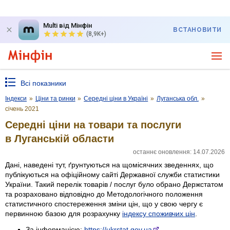
Multi від Мінфін
ВСТАНОВИТИ
(8,9K+)
Всі показники
Індекси
»
Ціни та ринки
»
Середні ціни в Україні
»
Луганська обл.
»
січень 2021
Середні ціни на товари та послуги
в Луганській области
останнє оновлення: 14.07.2026
Дані, наведені тут, ґрунтуються на щомісячних зведеннях, що
публікуються на офіційному сайті Державної служби статистики
України. Такий перелік товарів / послуг було обрано Держстатом
та розраховано відповідно до Методологічного положення
статистичного спостереження зміни цін, що у свою чергу є
первинною базою для розрахунку
індексу споживчих цін
.
За інформацією:
https://ukrstat.gov.ua