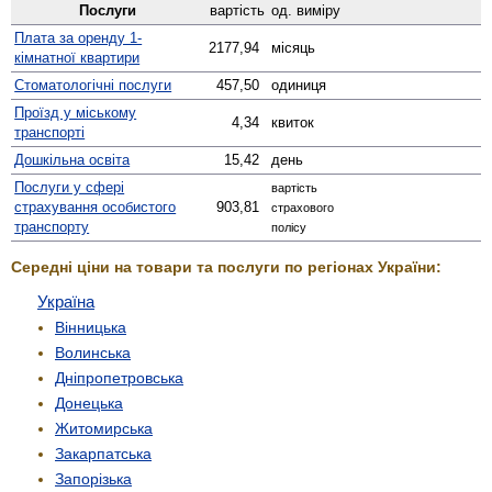
Послуги
вартість
од. виміру
Плата за оренду 1-
2177,94
місяць
кімнатної квартири
Стомато­логічні послуги
457,50
одиниця
Проїзд у міському
4,34
квиток
транспорті
Дошкільна освіта
15,42
день
Послуги у сфері
вартість
страхування особистого
903,81
страхового
транспорту
полісу
Середні ціни на товари та послуги по регіонах України:
Україна
Вінницька
Волинська
Дніпропетровська
Донецька
Житомирська
Закарпатська
Запорізька