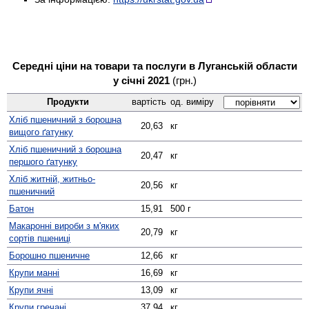
Середні ціни на товари та послуги в Луганській области
у січні 2021
(грн.)
Продукти
вартість
од. виміру
Хліб пшеничний з борошна
20,63
кг
вищого ґатунку
Хліб пшеничний з борошна
20,47
кг
першого ґатунку
Хліб житній, житньо-
20,56
кг
пшеничний
Батон
15,91
500 г
Макаронні вироби з м'яких
20,79
кг
сортів пшениці
Борошно пшеничне
12,66
кг
Крупи манні
16,69
кг
Крупи ячні
13,09
кг
Крупи гречані
37,94
кг