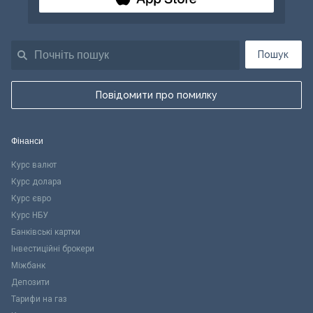
Пошук
Повідомити про помилку
Фінанси
Курс валют
Курс долара
Курс євро
Курс НБУ
Банківські картки
Інвестиційні брокери
Міжбанк
Депозити
Тарифи на газ