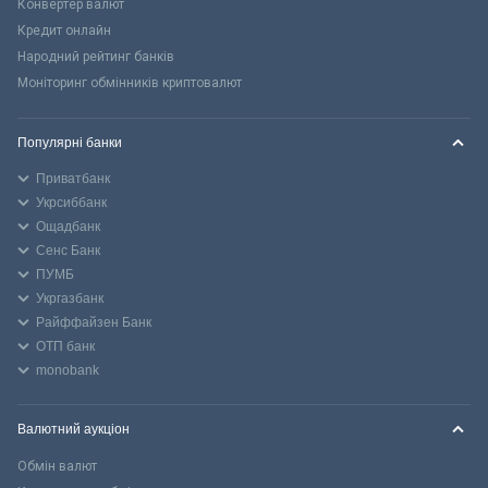
Конвертер валют
Кредит онлайн
Народний рейтинг банків
Моніторинг обмінників криптовалют
Популярні банки
Приватбанк
Укрсиббанк
Ощадбанк
Сенс Банк
ПУМБ
Укргазбанк
Райффайзен Банк
ОТП банк
monobank
Валютний аукціон
Обмін валют