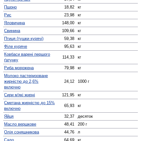
Пшоно
18,82
кг
Рис
23,98
кг
Яловичина
148,00
кг
Свинина
109,66
кг
Птиця (тушки курячі)
59,38
кг
Філе куряче
95,63
кг
Ковбаси варені першого
114,33
кг
ґатунку
Риба морожена
79,98
кг
Молоко пастеризоване
жирністю до 2,6%
24,12
1000 г
включно
Сири м'які жирні
121,95
кг
Сметана жирністю до 15%
65,93
кг
включно
Яйця
32,37
десяток
Масло вершкове
48,41
200 г
Олія соняшникова
44,76
л
Сало
64,69
кг