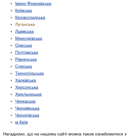
Івано-Франківська
Київська
Кіровоградська
Луганська
Львівська
Миколаївська
Одеська
Полтавська
Рівненська
Сумська
Тернопільська
Харківська
Херсонська
Хмельницька
Черкаська
Чернівецька
Чернігівська
м.Київ
Нагадуємо, що на нашому сайті можна також ознайомитися з