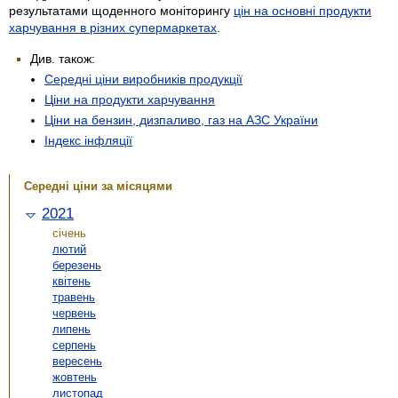
результатами щоденного моніторингу
цін на основні продукти
харчування в різних супермаркетах
.
Див. також:
Середні ціни виробників продукції
Ціни на продукти харчування
Ціни на бензин, дизпаливо, газ на АЗС України
Індекс інфляції
Середні ціни за місяцями
2021
січень
лютий
березень
квітень
травень
червень
липень
серпень
вересень
жовтень
листопад