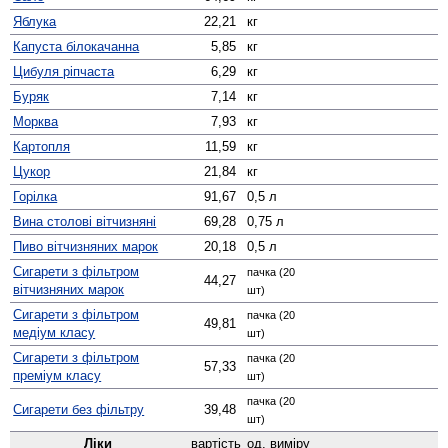
Яблука
22,21
кг
Капуста білокачанна
5,85
кг
Цибуля ріпчаста
6,29
кг
Буряк
7,14
кг
Морква
7,93
кг
Картопля
11,59
кг
Цукор
21,84
кг
Горілка
91,67
0,5 л
Вина столові вітчизняні
69,28
0,75 л
Пиво вітчизняних марок
20,18
0,5 л
Сигарети з фільтром
пачка (20
44,27
вітчизняних марок
шт)
Сигарети з фільтром
пачка (20
49,81
медіум класу
шт)
Сигарети з фільтром
пачка (20
57,33
преміум класу
шт)
пачка (20
Сигарети без фільтру
39,48
шт)
Ліки
вартість
од. виміру