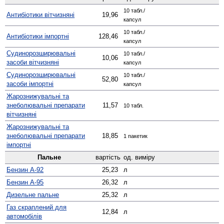
10 табл./
Антибіотики вітчизняні
19,96
капсул
10 табл./
Антибіотики імпортні
128,46
капсул
Судино­розширювальні
10 табл./
10,06
засоби вітчизняні
капсул
Судино­розширювальні
10 табл./
52,80
засоби імпортні
капсул
Жаро­знижувальні та
знеболювальні препарати
11,57
10 табл.
вітчизняні
Жаро­знижувальні та
знеболювальні препарати
18,85
1 пакетик
імпортні
Пальне
вартість
од. виміру
Бензин А-92
25,23
л
Бензин А-95
26,32
л
Дизельне пальне
25,32
л
Газ скраплений для
12,84
л
автомобілів