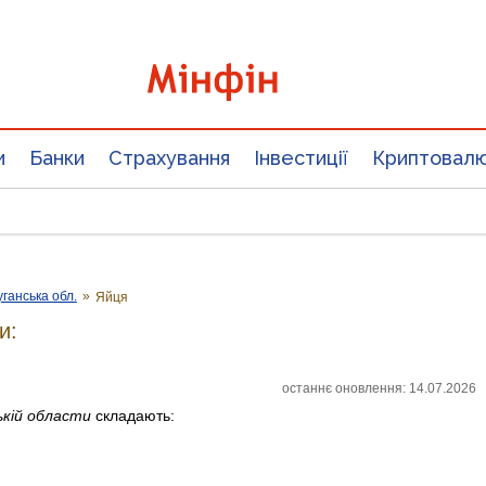
и
Банки
Страхування
Інвестиції
Криптовал
уганська обл.
»
Яйця
и:
останнє оновлення: 14.07.2026
ькій области
складають: