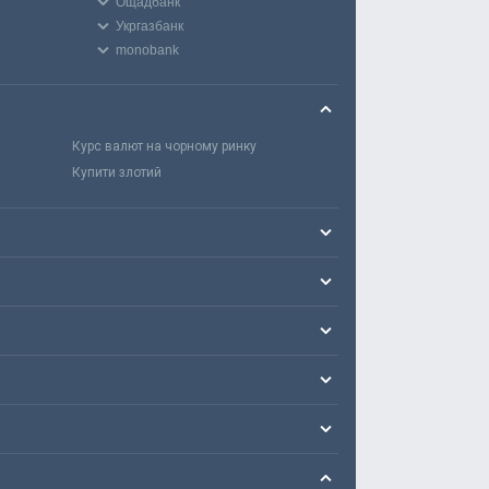
Ощадбанк
Укргазбанк
monobank
Курс валют на чорному ринку
Купити злотий