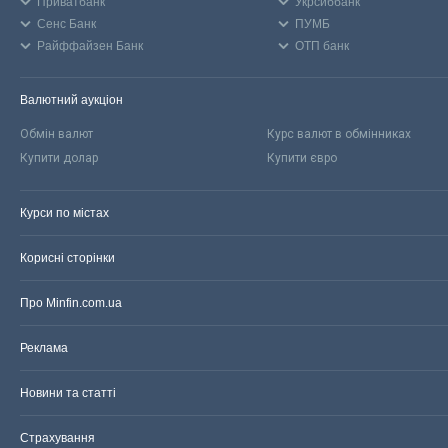
Приватбанк
Укрсиббанк
Сенс Банк
ПУМБ
Райффайзен Банк
ОТП банк
Валютний аукціон
Обмін валют
Курс валют в обмінниках
Купити долар
Купити євро
Курси по містах
Корисні сторінки
Про Minfin.com.ua
Реклама
Новини та статті
Страхування