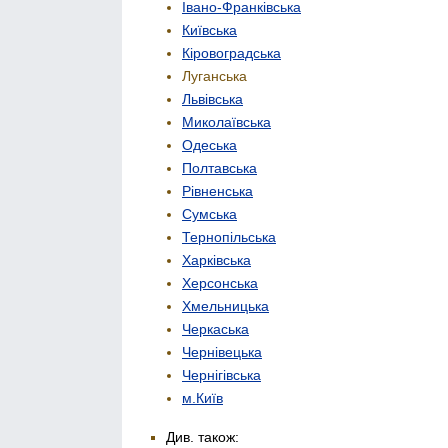
Івано-Франківська
Київська
Кіровоградська
Луганська
Львівська
Миколаївська
Одеська
Полтавська
Рівненська
Сумська
Тернопільська
Харківська
Херсонська
Хмельницька
Черкаська
Чернівецька
Чернігівська
м.Київ
Див. також: