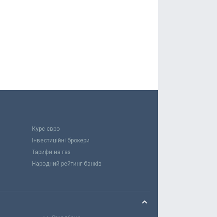
Курс євро
Інвестиційні брокери
Тарифи на газ
Народний рейтинг банків