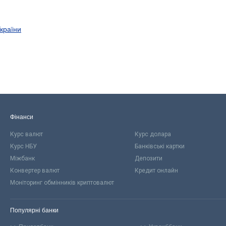
України
Фінанси
Курс валют
Курс долара
Курс НБУ
Банківські картки
Міжбанк
Депозити
Конвертер валют
Кредит онлайн
Моніторинг обмінників криптовалют
Популярні банки