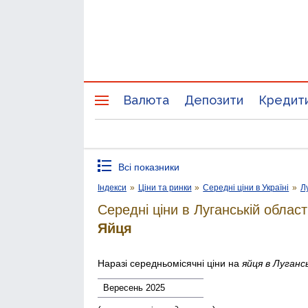
Валюта
Депозити
Кредит
Всі показники
Індекси
»
Ціни та ринки
»
Середні ціни в Україні
»
Л
Середні ціни в Луганській област
Яйця
Наразі середньомісячні ціни на
яйця
в Луганс
Вересень 2025