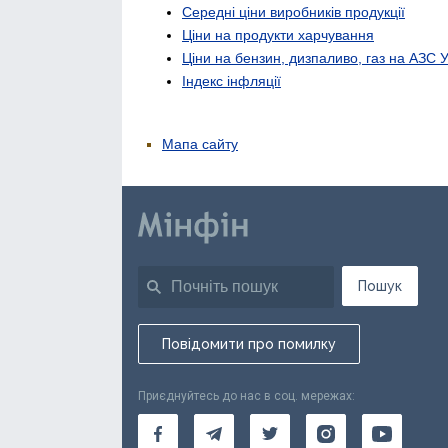
Середні ціни виробників продукції
Ціни на продукти харчування
Ціни на бензин, дизпаливо, газ на АЗС 
Індекс інфляції
Мапа сайту
Пошук
Повідомити про помилку
Приєднуйтесь до нас в соц. мережах: