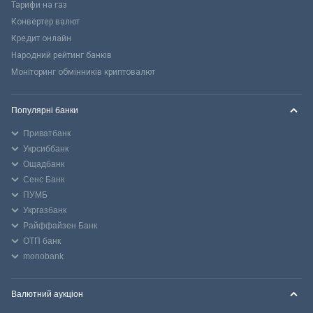
Тарифи на газ
Конвертер валют
Кредит онлайн
Народний рейтинг банків
Моніторинг обмінників криптовалют
Популярні банки
Приватбанк
Укрсиббанк
Ощадбанк
Сенс Банк
ПУМБ
Укргазбанк
Райффайзен Банк
ОТП банк
monobank
Валютний аукціон