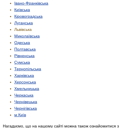
Івано-Франківська
Київська
Кіровоградська
Луганська
Львівська
Миколаївська
Одеська
Полтавська
Рівненська
Сумська
Тернопільська
Харківська
Херсонська
Хмельницька
Черкаська
Чернівецька
Чернігівська
м.Київ
Нагадуємо, що на нашому сайті можна також ознайомитися з