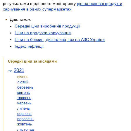
результатами щоденного моніторингу
цін на основні продукти
харчування в різних супермаркетах
.
Див. також:
Середні ціни виробників продукції
Ціни на продукти харчування
Ціни на бензин, дизпаливо, газ на АЗС України
Індекс інфляції
Середні ціни за місяцями
2021
січень
лютий
березень
квітень
травень
червень
липень
серпень
вересень
жовтень
листопад