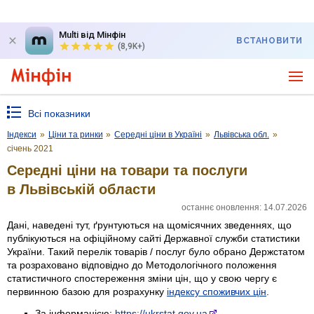
Multi від Мінфін
ВСТАНОВИТИ
(8,9K+)
Всі показники
Індекси
»
Ціни та ринки
»
Середні ціни в Україні
»
Львівська обл.
»
січень 2021
Середні ціни на товари та послуги
в Львівській области
останнє оновлення: 14.07.2026
Дані, наведені тут, ґрунтуються на щомісячних зведеннях, що
публікуються на офіційному сайті Державної служби статистики
України. Такий перелік товарів / послуг було обрано Держстатом
та розраховано відповідно до Методологічного положення
статистичного спостереження зміни цін, що у свою чергу є
первинною базою для розрахунку
індексу споживчих цін
.
За інформацією:
https://ukrstat.gov.ua