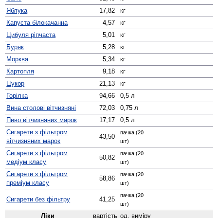
Яблука
17,82
кг
Капуста білокачанна
4,57
кг
Цибуля ріпчаста
5,01
кг
Буряк
5,28
кг
Морква
5,34
кг
Картопля
9,18
кг
Цукор
21,13
кг
Горілка
94,66
0,5 л
Вина столові вітчизняні
72,03
0,75 л
Пиво вітчизняних марок
17,17
0,5 л
Сигарети з фільтром
пачка (20
43,50
вітчизняних марок
шт)
Сигарети з фільтром
пачка (20
50,82
медіум класу
шт)
Сигарети з фільтром
пачка (20
58,86
преміум класу
шт)
пачка (20
Сигарети без фільтру
41,25
шт)
Ліки
вартість
од. виміру