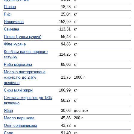
Пшоно
18,28
кг
Рис
25,04
кг
Яловичина
152,99
кг
Свинина
113,31
кг
Птиця (тушки курячі)
55,48
кг
Філе куряче
94,83
кг
Ковбаси варені першого
114,25
кг
ґатунку
Риба морожена
85,06
кг
Молоко пастеризоване
жирністю до 2,6%
23,75
1000 г
включно
Сири м'які жирні
106,99
кг
Сметана жирністю до 15%
58,27
кг
включно
Яйця
30,06
десяток
Масло вершкове
45,86
200 г
Олія соняшникова
43,72
л
Сало
91,40
кг