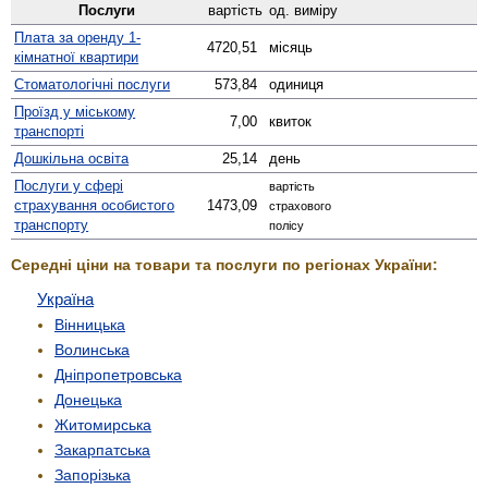
Послуги
вартість
од. виміру
Плата за оренду 1-
4720,51
місяць
кімнатної квартири
Стомато­логічні послуги
573,84
одиниця
Проїзд у міському
7,00
квиток
транспорті
Дошкільна освіта
25,14
день
Послуги у сфері
вартість
страхування особистого
1473,09
страхового
транспорту
полісу
Середні ціни на товари та послуги по регіонах України:
Україна
Вінницька
Волинська
Дніпропетровська
Донецька
Житомирська
Закарпатська
Запорізька