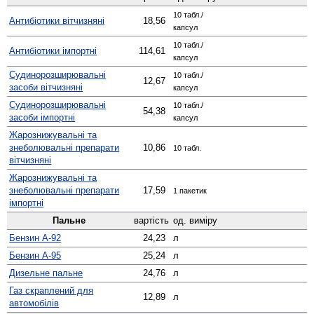
10 табл./
Антибіотики вітчизняні
18,56
капсул
10 табл./
Антибіотики імпортні
114,61
капсул
Судино­розширювальні
10 табл./
12,67
засоби вітчизняні
капсул
Судино­розширювальні
10 табл./
54,38
засоби імпортні
капсул
Жаро­знижувальні та
знеболювальні препарати
10,86
10 табл.
вітчизняні
Жаро­знижувальні та
знеболювальні препарати
17,59
1 пакетик
імпортні
Пальне
вартість
од. виміру
Бензин А-92
24,23
л
Бензин А-95
25,24
л
Дизельне пальне
24,76
л
Газ скраплений для
12,89
л
автомобілів