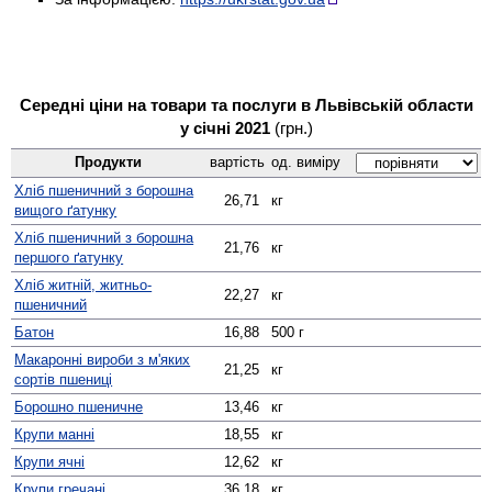
Середні ціни на товари та послуги в Львівській области
у січні 2021
(грн.)
Продукти
вартість
од. виміру
Хліб пшеничний з борошна
26,71
кг
вищого ґатунку
Хліб пшеничний з борошна
21,76
кг
першого ґатунку
Хліб житній, житньо-
22,27
кг
пшеничний
Батон
16,88
500 г
Макаронні вироби з м'яких
21,25
кг
сортів пшениці
Борошно пшеничне
13,46
кг
Крупи манні
18,55
кг
Крупи ячні
12,62
кг
Крупи гречані
36,18
кг