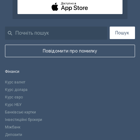
Доступно в
Пошук
Повідомити про помилку
Фінанси
Курс валют
Курс долара
Курс євро
Курс НБУ
Банківські картки
Інвестиційні брокери
Міжбанк
Депозити