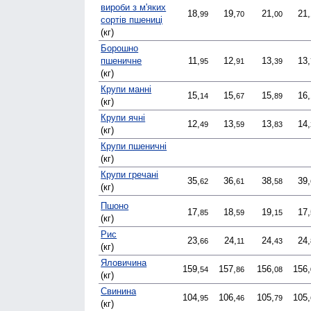
вироби з м'яких
18,
19,
21,
21,
99
70
00
сортів пшениці
(кг)
Борошно
пшеничне
11,
12,
13,
13,
95
91
39
(кг)
Крупи манні
15,
15,
15,
16,
14
67
89
(кг)
Крупи ячні
12,
13,
13,
14,
49
59
83
(кг)
Крупи пшеничні
(кг)
Крупи гречані
35,
36,
38,
39,
62
61
58
(кг)
Пшоно
17,
18,
19,
17,
85
59
15
(кг)
Рис
23,
24,
24,
24,
66
11
43
(кг)
Яловичина
159,
157,
156,
156,
54
86
08
(кг)
Свинина
104,
106,
105,
105,
95
46
79
(кг)