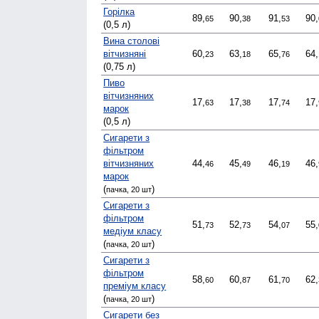
Горілка
89,
90,
91,
90,
65
38
53
(0,5 л)
Вина столові
вітчизняні
60,
63,
65,
64,
23
18
76
(0,75 л)
Пиво
вітчизняних
17,
17,
17,
17,
63
38
74
марок
(0,5 л)
Сигарети з
фільтром
вітчизняних
44,
45,
46,
46,
46
49
19
марок
(
)
пачка, 20 шт
Сигарети з
фільтром
51,
52,
54,
55,
73
73
07
медіум класу
(
)
пачка, 20 шт
Сигарети з
фільтром
58,
60,
61,
62,
60
87
70
преміум класу
(
)
пачка, 20 шт
Сигарети без