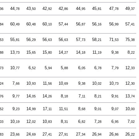
44,
43,
42,
42,
44,
45,
47,
49,
36
78
50
92
86
95
81
78
37
60,
60,
60,
57,
56,
56,
56,
57,
84
49
48
10
44
87
16
99
41
55,
56,
56,
56,
57,
58,
71,
75,
53
81
29
63
63
73
21
53
38
13,
15,
15,
14,
14,
11,
9,
8,
88
73
65
80
27
18
19
38
22
10,
6,
5,
5,
6,
6,
7,
12,
73
77
52
94
88
05
78
79
33
7,
10,
11,
10,
9,
10,
10,
12,
24
66
93
56
69
38
02
73
30
9,
14,
14,
8,
7,
8,
9,
13,
76
77
05
26
18
11
21
91
74
9,
14,
17,
11,
8,
9,
9,
10,
52
23
99
11
51
68
01
07
00
10,
12,
10,
8,
6,
7,
6,
7,
03
19
02
83
31
82
28
95
02
23,
24,
27,
27,
27,
26,
26,
26,
83
66
69
41
91
34
94
86
22