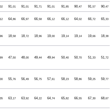
91,
91,
91,
91,
91,
90,
91,
90,
02
01
01
71
01
85
47
57
47
64,
66,
66,
66,
66,
64,
66,
65,
12
86
97
58
12
12
02
72
33
18,
18,
18,
19,
19,
19,
19,
18,
96
58
72
96
00
14
14
66
38
47,
48,
49,
49,
50,
50,
51,
51,
99
50
00
44
94
40
70
33
72
55,
56,
56,
57,
58,
58,
59,
59,
00
76
49
75
61
23
86
25
77
63,
63,
64,
64,
65,
66,
67,
68,
35
17
92
22
74
82
55
30
67