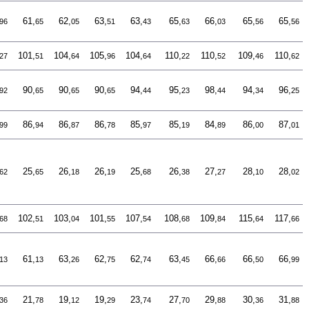
61,
62,
63,
63,
65,
66,
65,
65,
96
65
05
51
43
63
03
56
56
101,
104,
105,
104,
110,
110,
109,
110,
27
51
64
96
64
22
52
46
62
90,
90,
90,
94,
95,
98,
94,
96,
92
65
65
65
44
23
44
34
25
86,
86,
86,
85,
85,
84,
86,
87,
99
94
87
78
97
19
89
00
01
25,
26,
26,
25,
26,
27,
28,
28,
62
65
18
19
68
38
27
10
02
102,
103,
101,
107,
108,
109,
115,
117,
68
51
04
55
54
68
84
64
66
61,
63,
62,
62,
63,
66,
66,
66,
13
13
26
75
74
45
66
50
99
21,
19,
19,
23,
27,
29,
30,
31,
36
78
12
29
74
70
88
36
88