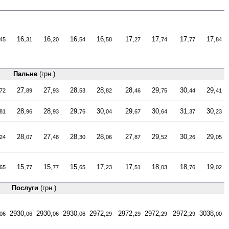
16,
16,
16,
16,
17,
17,
17,
17,
45
31
20
54
58
27
74
77
84
Пальне
(грн.)
27,
27,
28,
28,
28,
29,
30,
29,
72
89
93
53
82
46
75
44
41
28,
28,
29,
30,
29,
30,
31,
30,
81
96
93
76
04
67
64
37
23
28,
27,
28,
28,
27,
29,
30,
29,
24
07
48
30
06
87
52
26
05
15,
15,
15,
17,
17,
18,
18,
19,
65
77
77
65
23
51
03
76
02
Послуги
(грн.)
2930,
2930,
2930,
2972,
2972,
2972,
2972,
3038,
06
06
06
06
29
29
29
29
00