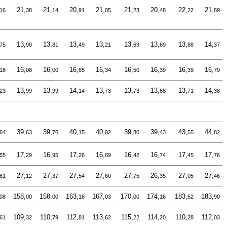
21,
21,
20,
21,
21,
20,
22,
21,
16
38
14
91
05
23
48
22
89
13,
13,
13,
13,
13,
13,
13,
14,
75
90
81
49
21
69
69
88
37
16,
16,
16,
16,
16,
16,
16,
16,
18
08
00
65
34
50
39
39
79
13,
13,
14,
13,
13,
13,
13,
14,
23
99
99
14
73
73
68
71
38
39,
39,
40,
40,
39,
39,
43,
44,
64
63
76
15
02
80
43
55
82
17,
16,
17,
16,
16,
16,
17,
17,
55
29
95
26
89
42
74
45
76
27,
27,
27,
27,
27,
26,
27,
27,
81
12
37
54
60
75
35
05
46
158,
158,
163,
167,
170,
174,
183,
183,
08
00
00
16
03
00
16
52
90
109,
110,
112,
113,
115,
114,
110,
112,
61
32
79
81
62
22
20
28
03