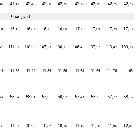
41,
42,
42,
42,
42,
42,
42,
42,
47
47
45
50
75
75
75
75
75
Ліки
(грн.)
16,
16,
16,
16,
17,
17,
17,
17,
01
43
87
71
60
11
09
29
19
111,
110,
107,
106,
106,
107,
110,
109,
28
67
52
23
71
41
57
47
73
11,
11,
11,
11,
11,
11,
11,
11,
41
38
44
36
56
63
64
76
65
58,
58,
57,
56,
57,
58,
57,
58,
24
54
61
51
92
43
11
77
16
11,
10,
10,
10,
11,
11,
11,
12,
80
07
95
82
76
15
36
86
01