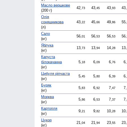
Масло вершкове
42,
43,
43,
43,
73
45
93
(200 г)
Олія
соняшникова
43,
45,
49,
55,
22
66
86
(л)
Сало
56,
56,
56,
56,
01
53
53
(кг)
Яблука
13,
13,
14,
13,
73
94
28
(кг)
Капуста
білокачанна
5,
6,
6,
6,
18
09
76
(кг)
Цибуля ріпчаста
5,
5,
6,
6,
45
80
39
(кг)
Буряк
5,
6,
7,
7,
83
92
47
(кг)
Морква
5,
6,
7,
7,
86
53
37
(кг)
Картопля
9,
9,
10,
10,
21
82
28
(кг)
Цукор
21,
21,
23,
23,
04
94
55
(кг)