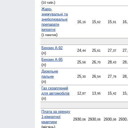
(
)
10 табл.
Жаро­
знижувальні та
знеболювальні
16,
15,
15,
16,
16
62
91
препарати
імпортні
(
)
1 пакетик
Бензин А-92
24,
25,
27,
27,
44
61
37
(л)
Бензин А-95
25,
26,
28,
28,
56
70
43
(л)
Дизельне
пальне
25,
26,
27,
28,
30
54
78
(л)
Газ скраплений
для автомобілів
12,
13,
15,
15,
87
95
42
(л)
Плата за оренду
1-кімнатної
2930,
2930,
2930,
2930,
06
06
06
квартири
(місяць)