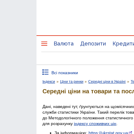
Валюта
Депозити
Кредит
Всі показники
Індекси
»
Ціни та ринки
»
Середні ціни в Україні
»
Т
Середні ціни на товари та пос
Дані, наведені тут, ґрунтуються на щомісячни
служби статистики України. Такий перелік тов
до Методологічного положення статистичного
для розрахунку
індексу споживчих цін
.
За інформацією:
https://ukrstat.gov.ua