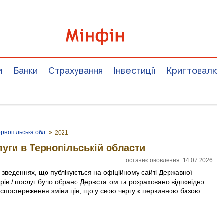
и
Банки
Страхування
Інвестиції
Криптовал
ернопільська обл.
»
2021
луги в Тернопільській области
останнє оновлення: 14.07.2026
х зведеннях, що публікуються на офіційному сайті Державної
арів / послуг було обрано Держстатом та розраховано відповідно
 спостереження зміни цін, що у свою чергу є первинною базою