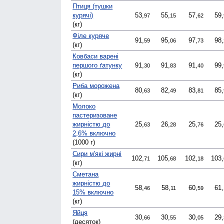
Птиця (тушки
курячі)
53,
55,
57,
59,
97
15
62
(кг)
Філе куряче
91,
95,
97,
98,
59
06
73
(кг)
Ковбаси варені
першого ґатунку
91,
91,
91,
99,
30
83
40
(кг)
Риба морожена
80,
82,
83,
85,
63
49
81
(кг)
Молоко
пастеризоване
жирністю до
25,
26,
25,
25,
63
28
76
2,6% включно
(1000 г)
Сири м'які жирні
102,
105,
102,
103,
71
68
18
(кг)
Сметана
жирністю до
58,
58,
60,
61,
46
11
59
15% включно
(кг)
Яйця
30,
30,
30,
29,
66
55
05
(десяток)