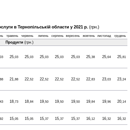
ослуги в Тернопільській области у 2021 р.
(грн.)
ень
травень
червень
липень
серпень
вересень
жовтень
листопад
грудень
Продукти
(грн.)
25,
25,
25,
25,
25,
25,
25,
25,
03
03
03
03
03
03
38
64
81
21,
22,
22,
22,
22,
22,
23,
23,
88
88
52
52
52
52
83
03
24
18,
18,
19,
19,
19,
19,
19,
20,
43
73
84
50
50
50
84
96
14
15,
15,
15,
15,
15,
16,
16,
16,
92
05
05
37
37
37
12
32
32