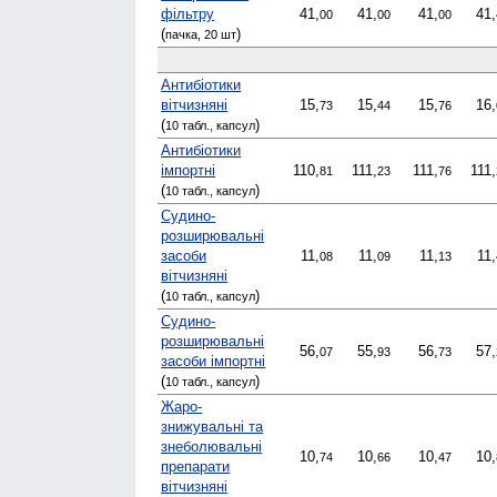
фільтру
41,
41,
41,
41,
00
00
00
(
)
пачка, 20 шт
Антибіотики
вітчизняні
15,
15,
15,
16,
73
44
76
(
)
10 табл., капсул
Антибіотики
імпортні
110,
111,
111,
111,
81
23
76
(
)
10 табл., капсул
Судино­
розширювальні
засоби
11,
11,
11,
11,
08
09
13
вітчизняні
(
)
10 табл., капсул
Судино­
розширювальні
56,
55,
56,
57,
07
93
73
засоби імпортні
(
)
10 табл., капсул
Жаро­
знижувальні та
знеболювальні
10,
10,
10,
10,
74
66
47
препарати
вітчизняні