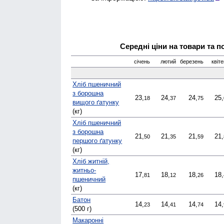
Середні ціни на товари та п
січень
лютий
березень
квіт
Хліб пшеничний
з борошна
23,
24,
24,
25,
18
37
75
вищого ґатунку
(кг)
Хліб пшеничний
з борошна
21,
21,
21,
21,
50
35
59
першого ґатунку
(кг)
Хліб житній,
житньо-
17,
18,
18,
18,
81
12
26
пшеничний
(кг)
Батон
14,
14,
14,
14,
23
41
74
(500 г)
Макаронні