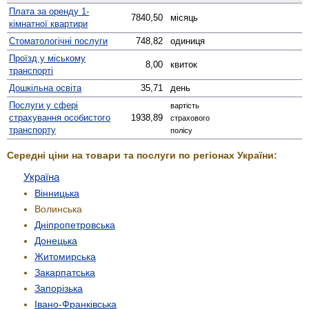
Плата за оренду 1-
7840,50
місяць
кімнатної квартири
Стомато­логічні послуги
748,82
одиниця
Проїзд у міському
8,00
квиток
транспорті
Дошкільна освіта
35,71
день
Послуги у сфері
вартість
страхування особистого
1938,89
страхового
транспорту
полісу
Середні ціни на товари та послуги по регіонах України:
Україна
Вінницька
Волинська
Дніпропетровська
Донецька
Житомирська
Закарпатська
Запорізька
Івано-Франківська