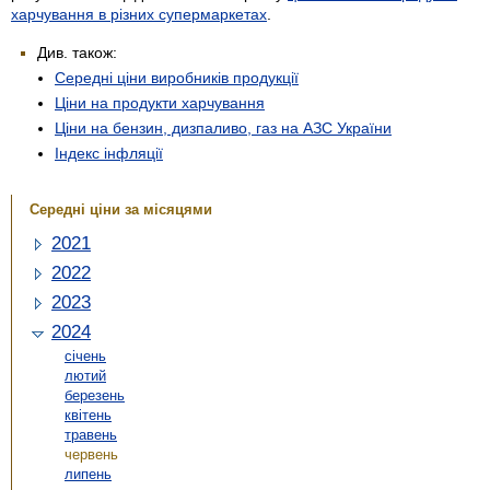
харчування в різних супермаркетах
.
Див. також:
Середні ціни виробників продукції
Ціни на продукти харчування
Ціни на бензин, дизпаливо, газ на АЗС України
Індекс інфляції
Середні ціни за місяцями
2021
2022
2023
2024
січень
лютий
березень
квітень
травень
червень
липень