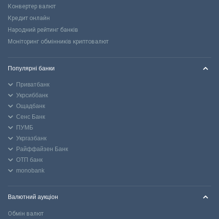
Конвертер валют
Кредит онлайн
Народний рейтинг банків
Моніторинг обмінників криптовалют
Популярні банки
Приватбанк
Укрсиббанк
Ощадбанк
Сенс Банк
ПУМБ
Укргазбанк
Райффайзен Банк
ОТП банк
monobank
Валютний аукціон
Обмін валют