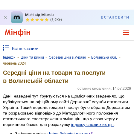
Multi від Мінфін
ВСТАНОВИТИ
(8,9K+)
Всі показники
Індекси
»
Ціни та ринки
»
Середні ціни в Україні
»
Волинська обл.
»
червень 2024
Середні ціни на товари та послуги
в Волинській области
останнє оновлення: 14.07.2026
Дані, наведені тут, ґрунтуються на щомісячних зведеннях, що
публікуються на офіційному сайті Державної служби статистики
України. Такий перелік товарів / послуг було обрано Держстатом
та розраховано відповідно до Методологічного положення
статистичного спостереження зміни цін, що у свою чергу є
первинною базою для розрахунку
індексу споживчих цін
.
За інформацією:
https://ukrstat.gov.ua