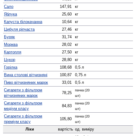
Сало
147,91
кг
Яблука
25,60
кг
Капуста білокачанна
10,64
кг
Цибуля ріпчаста
27,46
кг
Буряк
31,74
кг
Морква
28,02
кг
Картопля
27,50
кг
Цукор
28,80
кг
Горілка
108,68
0,5 л
Вина столові вітчизняні
100,87
0,75 л
Пиво вітчизняних марок
33,01
0,5 л
Сигарети з фільтром
пачка (20
78,25
вітчизняних марок
шт)
Сигарети з фільтром
пачка (20
84,83
медіум класу
шт)
Сигарети з фільтром
пачка (20
105,80
преміум класу
шт)
Ліки
вартість
од. виміру