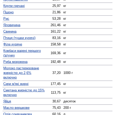
Крупи гречані
25,97
кг
Пшоно
21,86
кг
Рис
53,28
кг
Яловичина
261,46
кг
Свинина
161,22
кг
Птиця (тушки курячі)
83,16
кг
Філе куряче
158,58
кг
Ковбаси варені першого
169,36
кг
ґатунку
Риба морожена
192,48
кг
Молоко пастеризоване
жирністю до 2,6%
37,20
1000 г
включно
Сири м'які жирні
177,45
кг
Сметана жирністю до 15%
113,75
кг
включно
Яйця
30,67
десяток
Масло вершкове
75,43
200 г
Олія соняшникова
60,16
л