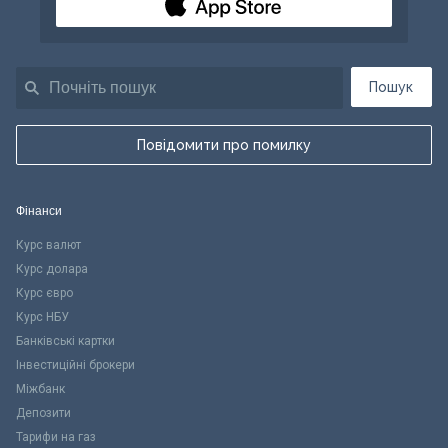
Пошук
Повідомити про помилку
Фінанси
Курс валют
Курс долара
Курс євро
Курс НБУ
Банківські картки
Інвестиційні брокери
Міжбанк
Депозити
Тарифи на газ