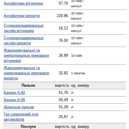
10 табл./
Антибіотики вітчизняні
57,70
капсул
10 табл./
Антибіотики імпортні
220,86
капсул
Судино­розширювальні
10 табл./
16,12
засоби вітчизняні
капсул
Судино­розширювальні
10 табл./
76,50
засоби імпортні
капсул
Жаро­знижувальні та
знеболювальні препарати
26,89
10 табл.
вітчизняні
Жаро­знижувальні та
знеболювальні препарати
32,82
1 пакетик
імпортні
Пальне
вартість
од. виміру
Бензин А-92
51,76
л
Бензин А-95
55,49
л
Дизельне пальне
51,28
л
Газ скраплений для
25,87
л
автомобілів
Послуги
вартість
од. виміру