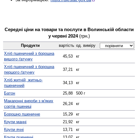
Середні ціни на товари та послуги в Волинській области
у червні 2024
(грн.)
Продукти
вартість
од. виміру
Хліб пшеничний з борошна
45,53
кг
вищого ґатунку
Хліб пшеничний з борошна
37,21
кг
першого ґатунку
Хліб житній, житньо-
34,13
кг
пшеничний
Батон
25,88
500 г
Макаронні вироби з м'яких
26,24
кг
сортів пшениці
Борошно пшеничне
15,29
кг
Крупи манні
21,92
кг
Крупи ячні
13,71
кг
Крупи пшеничні
13,07
кг