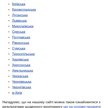
Київська
Кіровоградська
Луганська
Львівська
Миколаївська
Одеська
Полтавська
Рівненська
Сумська
Тернопільська
Харківська
Херсонська
Хмельницька
Черкаська
Чернівецька
Чернігівська
м.Київ
Нагадуємо, що на нашому сайті можна також ознайомитися з
результатами щоденного моніторингу
цін на основні продукти