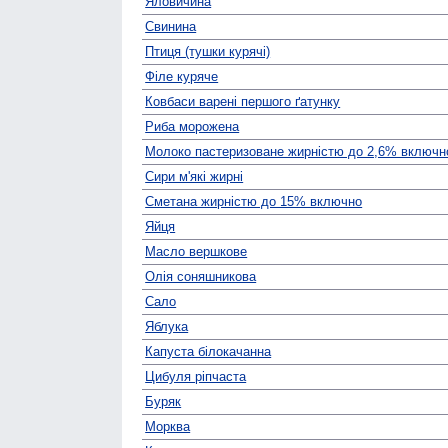
Яловичина
Свинина
Птиця (тушки курячі)
Філе куряче
Ковбаси варені першого ґатунку
Риба морожена
Молоко пастеризоване жирністю до 2,6% включн
Сири м'які жирні
Сметана жирністю до 15% включно
Яйця
Масло вершкове
Олія соняшникова
Сало
Яблука
Капуста білокачанна
Цибуля ріпчаста
Буряк
Морква