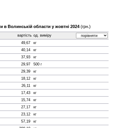
ги в Волинській области у жовтні 2024
(грн.)
вартість
од. виміру
49,67
кг
40,14
кг
37,93
кг
29,97
500 г
29,39
кг
18,12
кг
26,11
кг
17,43
кг
15,74
кг
27,17
кг
23,12
кг
57,19
кг