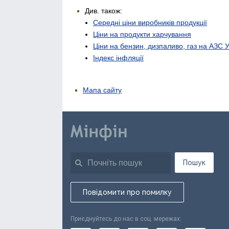
Див. також:
Середні ціни виробників продукції
Ціни на продукти харчування
Ціни на бензин, дизпаливо, газ на АЗС 
Індекс інфляції
Мапа сайту
Пошук
Повідомити про помилку
Приєднуйтесь до нас в соц. мережах: