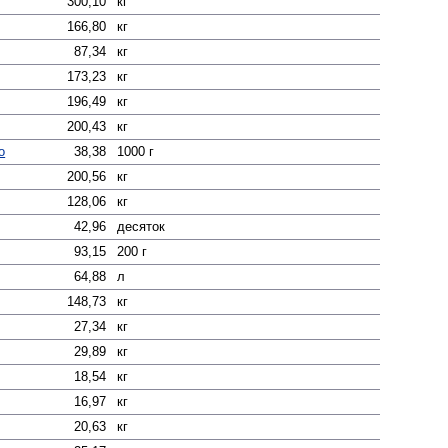
300,10
кг
166,80
кг
87,34
кг
173,23
кг
196,49
кг
200,43
кг
о
38,38
1000 г
200,56
кг
128,06
кг
42,96
десяток
93,15
200 г
64,88
л
148,73
кг
27,34
кг
29,89
кг
18,54
кг
16,97
кг
20,63
кг