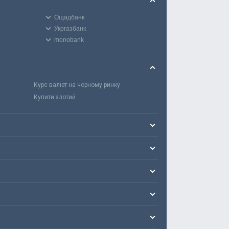
Ощадбанк
Укргазбанк
monobank
Курс валют на чорному ринку
Купити злотий