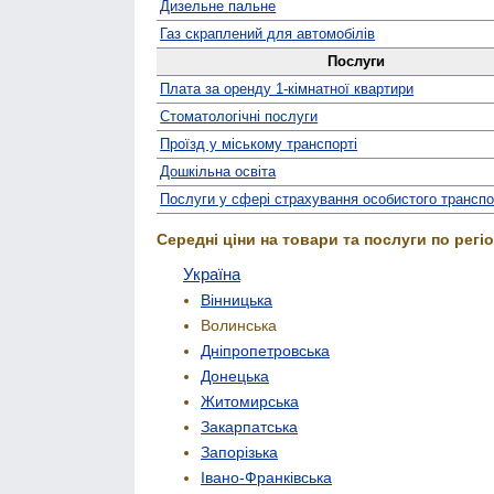
Дизельне пальне
Газ скраплений для автомобілів
Послуги
Плата за оренду 1-кімнатної квартири
Стомато­логічні послуги
Проїзд у міському транспорті
Дошкільна освіта
Послуги у сфері страхування особистого трансп
Середні ціни на товари та послуги по регіо
Україна
Вінницька
Волинська
Дніпропетровська
Донецька
Житомирська
Закарпатська
Запорізька
Івано-Франківська