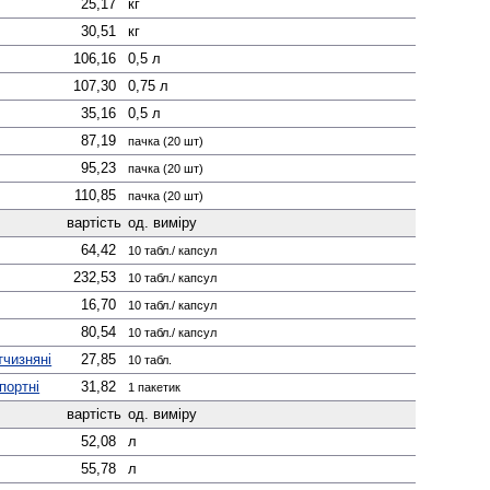
25,17
кг
30,51
кг
106,16
0,5 л
107,30
0,75 л
35,16
0,5 л
87,19
пачка (20 шт)
95,23
пачка (20 шт)
110,85
пачка (20 шт)
вартість
од. виміру
64,42
10 табл./ капсул
232,53
10 табл./ капсул
16,70
10 табл./ капсул
80,54
10 табл./ капсул
тчизняні
27,85
10 табл.
портні
31,82
1 пакетик
вартість
од. виміру
52,08
л
55,78
л