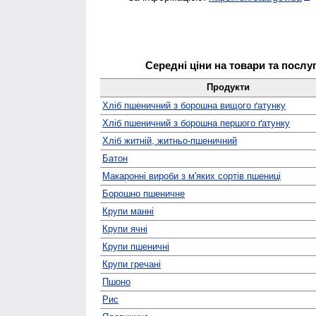
Середні ціни на товари та послу
Продукти
Хліб пшеничний з борошна вищого ґатунку
Хліб пшеничний з борошна першого ґатунку
Хліб житній, житньо-пшеничний
Батон
Макаронні вироби з м'яких сортів пшениці
Борошно пшеничне
Крупи манні
Крупи ячні
Крупи пшеничні
Крупи гречані
Пшоно
Рис