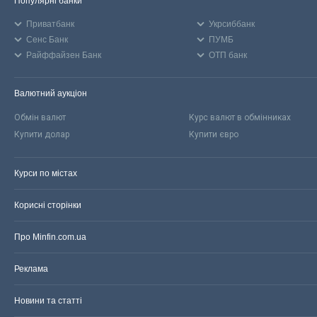
Популярні банки
Приватбанк
Укрсиббанк
Сенс Банк
ПУМБ
Райффайзен Банк
ОТП банк
Валютний аукціон
Обмін валют
Курс валют в обмінниках
Купити долар
Купити євро
Курси по містах
Корисні сторінки
Про Minfin.com.ua
Реклама
Новини та статті