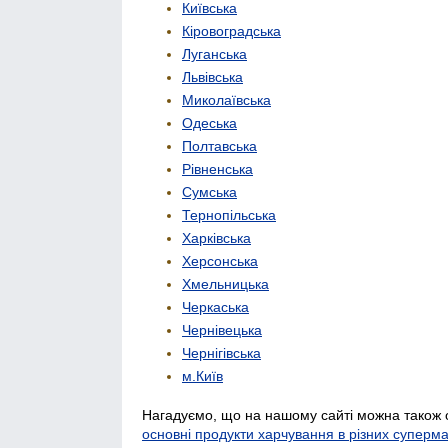
Київська
Кіровоградська
Луганська
Львівська
Миколаївська
Одеська
Полтавська
Рівненська
Сумська
Тернопільська
Харківська
Херсонська
Хмельницька
Черкаська
Чернівецька
Чернігівська
м.Київ
Нагадуємо, що на нашому сайті можна також 
основні продукти харчування в різних суперм