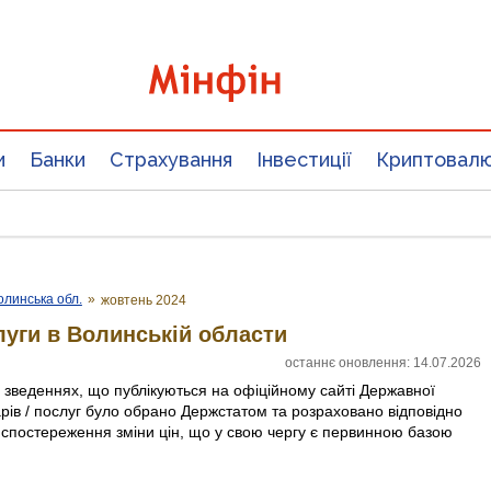
и
Банки
Страхування
Інвестиції
Криптовал
олинська обл.
»
жовтень 2024
луги в Волинській области
останнє оновлення: 14.07.2026
х зведеннях, що публікуються на офіційному сайті Державної
арів / послуг було обрано Держстатом та розраховано відповідно
 спостереження зміни цін, що у свою чергу є первинною базою