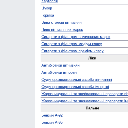
Картопля
Цукор
Горілка
Вина столові вітчизняні
Пиво вітчизняних марок
Сигарети з фільтром вітчизняних марок
Сигарети з фільтром медіум класу
Сигарети з фільтром преміум класу
Ліки
Антибіотики вітчизняні
Антибіотики імпортні
Судино­розширювальні засоби вітчизняні
Судино­розширювальні засоби імпортні
Жаро­знижувальні та знеболювальні препарати ві
Жаро­знижувальні та знеболювальні препарати ім
Пальне
Бензин А-92
Бензин А-95