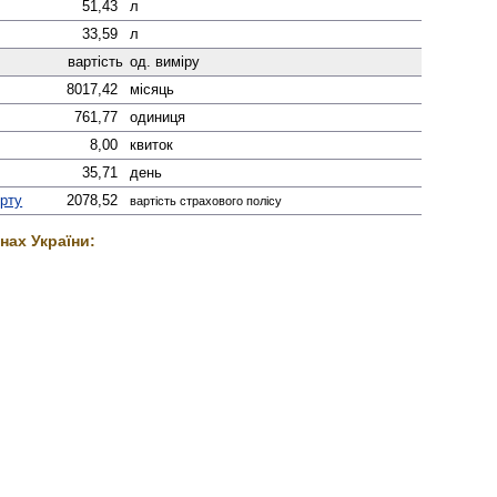
51,43
л
33,59
л
вартість
од. виміру
8017,42
місяць
761,77
одиниця
8,00
квиток
35,71
день
орту
2078,52
вартість страхового полісу
нах України: