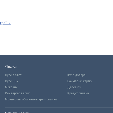
України
Фінанси
Курс валют
Курс долара
Курс НБУ
Банківські картки
Міжбанк
Депозити
Конвертер валют
Кредит онлайн
Моніторинг обмінників криптовалют