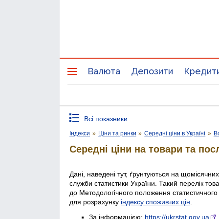
Валюта
Депозити
Кредит
Всі показники
Індекси
»
Ціни та ринки
»
Середні ціни в Україні
»
В
Середні ціни на товари та пос
Дані, наведені тут, ґрунтуються на щомісячни
служби статистики України. Такий перелік тов
до Методологічного положення статистичного
для розрахунку
індексу споживчих цін
.
За інформацією:
https://ukrstat.gov.ua