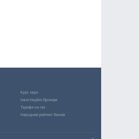
Курс євро
Інвестиційні брокери
Тарифи на газ
Народний рейтинг банків