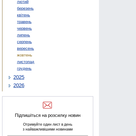
лютий
березень
квітень
травень
червень
липень
серпень
вересень
жовтень
листопад
грудень
2025
2026
Підпишіться на розсилку новин
Отримуйте один лист в день
з найважливішими новинами