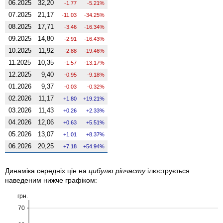
06.2025
32,20
-1.77
-5.21%
07.2025
21,17
-11.03
-34.25%
08.2025
17,71
-3.46
-16.34%
09.2025
14,80
-2.91
-16.43%
10.2025
11,92
-2.88
-19.46%
11.2025
10,35
-1.57
-13.17%
12.2025
9,40
-0.95
-9.18%
01.2026
9,37
-0.03
-0.32%
02.2026
11,17
1.80
19.21%
03.2026
11,43
0.26
2.33%
04.2026
12,06
0.63
5.51%
05.2026
13,07
1.01
8.37%
06.2026
20,25
7.18
54.94%
Динаміка середніх цін на
цибулю ріпчасту
ілюструється
наведеним нижче графіком:
грн.
70