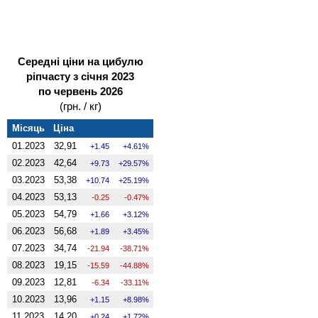
Середні ціни на цибулю
ріпчасту з січня 2023
по червень 2026
(грн. / кг)
Місяць
Ціна
01.2023
32,91
1.45
4.61%
02.2023
42,64
9.73
29.57%
03.2023
53,38
10.74
25.19%
04.2023
53,13
-0.25
-0.47%
05.2023
54,79
1.66
3.12%
06.2023
56,68
1.89
3.45%
07.2023
34,74
-21.94
-38.71%
08.2023
19,15
-15.59
-44.88%
09.2023
12,81
-6.34
-33.11%
10.2023
13,96
1.15
8.98%
11.2023
14,20
0.24
1.72%