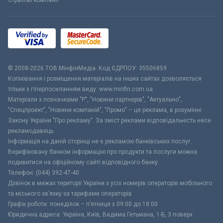
Страхові компанії
© 2008-2026 ТОВ МiнфiнМедiа. Код ЄДРПОУ: 35506859
Копіювання і розміщення матеріалів на інших сайтах дозволяється
тільки з гіперпосиланням виду: www.minfin.com.ua
Матеріали з позначками "Р", "Новини партнерів", "Актуально",
"Спецпроект", "Новини компаній", "Промо" – це реклама, в розумінні
Закону України "Про рекламу". За зміст реклами відповідальність несе
рекламодавець.
Інформація на даній сторінці не є рекламою банківських послуг.
Верифіковану банком інформацію про продукти та послуги можна
подивитися на офіційному сайті відповідного банку.
Телефон: (044) 392-47-40
Дзвінок в межах території України з усіх номерів операторів мобільного
та міського зв’язку за тарифами операторів
Графік роботи: понеділок – п’ятниця з 09:00 до 18:00
Юридична адреса: Україна, Київ, Вадима Гетьмана, 1-Б, 3 поверх