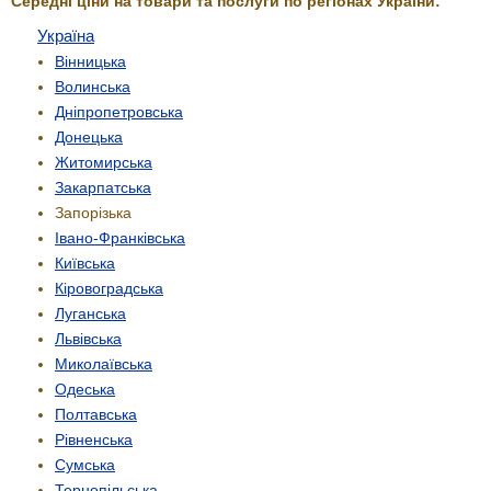
Середні ціни на товари та послуги по регіонах України:
Україна
Вінницька
Волинська
Дніпропетровська
Донецька
Житомирська
Закарпатська
Запорізька
Івано-Франківська
Київська
Кіровоградська
Луганська
Львівська
Миколаївська
Одеська
Полтавська
Рівненська
Сумська
Тернопільська