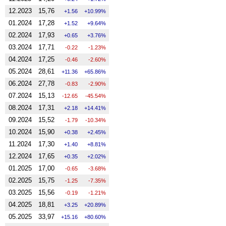
12.2023
15,76
1.56
10.99%
01.2024
17,28
1.52
9.64%
02.2024
17,93
0.65
3.76%
03.2024
17,71
-0.22
-1.23%
04.2024
17,25
-0.46
-2.60%
05.2024
28,61
11.36
65.86%
06.2024
27,78
-0.83
-2.90%
07.2024
15,13
-12.65
-45.54%
08.2024
17,31
2.18
14.41%
09.2024
15,52
-1.79
-10.34%
10.2024
15,90
0.38
2.45%
11.2024
17,30
1.40
8.81%
12.2024
17,65
0.35
2.02%
01.2025
17,00
-0.65
-3.68%
02.2025
15,75
-1.25
-7.35%
03.2025
15,56
-0.19
-1.21%
04.2025
18,81
3.25
20.89%
05.2025
33,97
15.16
80.60%