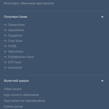
Моніторинг обмінників криптовалют
Популярні банки
Приватбанк
Укрсиббанк
Ощадбанк
Сенс Банк
ПУМБ
Укргазбанк
Райффайзен Банк
ОТП банк
monobank
Валютний аукціон
Обмін валют
Курс валют в обмінниках
Курс валют на чорному ринку
Купити долар