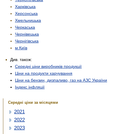
Харківська
Херсонська
Хмельницька
Черкаська
Чернівецька
Чернігівська
м.Київ
Див. також:
Середні ціни виробників продукції
Ціни на продукти харчування
Ціни на бензин, дизпаливо, газ на АЗС України
Індекс інфляції
Середні ціни за місяцями
2021
2022
2023