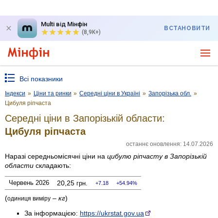
Multi від Мінфін
ВСТАНОВИТИ
(8,9K+)
Всі показники
Індекси
»
Ціни та ринки
»
Середні ціни в Україні
»
Запорізька обл.
»
Цибуля ріпчаста
Середні ціни в Запорізькій области:
Цибуля ріпчаста
останнє оновлення: 14.07.2026
Наразі середньомісячні ціни на
цибулю ріпчасту
в Запорізькій
области
складають:
Червень 2026
20,25
грн.
7.18
54.94%
(
–
кг
)
одиниця виміру
За інформацією:
https://ukrstat.gov.ua