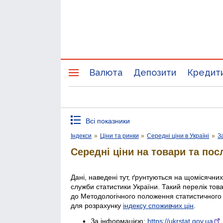
Валюта
Депозити
Кредит
Всі показники
Індекси
»
Ціни та ринки
»
Середні ціни в Україні
»
З
Середні ціни на товари та пос
Дані, наведені тут, ґрунтуються на щомісячни
служби статистики України. Такий перелік тов
до Методологічного положення статистичного
для розрахунку
індексу споживчих цін
.
За інформацією:
https://ukrstat.gov.ua