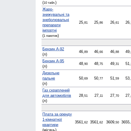
(
)
10 табл.
Жаро­
знижувальні та
знеболювальні
25,
25,
26,
26,
81
86
61
препарати
імпортні
(
)
1 пакетик
Бензин А-92
46,
46,
46,
49,
89
66
88
(л)
Бензин А-95
48,
48,
49,
51,
90
75
31
(л)
Дизельне
пальне
50,
50,
51,
53,
69
77
59
(л)
Газ скраплений
для автомобілів
28,
27,
27,
27,
51
11
70
(л)
Плата за оренду
1-кімнатної
3561,
3561,
3609,
3655,
62
62
50
квартири
(місяць)