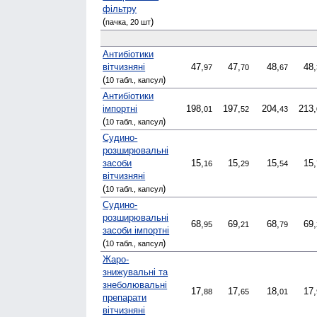
фільтру
(
)
пачка, 20 шт
Антибіотики
вітчизняні
47,
47,
48,
48,
97
70
67
(
)
10 табл., капсул
Антибіотики
імпортні
198,
197,
204,
213,
01
52
43
(
)
10 табл., капсул
Судино­
розширювальні
засоби
15,
15,
15,
15,
16
29
54
вітчизняні
(
)
10 табл., капсул
Судино­
розширювальні
68,
69,
68,
69,
95
21
79
засоби імпортні
(
)
10 табл., капсул
Жаро­
знижувальні та
знеболювальні
17,
17,
18,
17,
88
65
01
препарати
вітчизняні