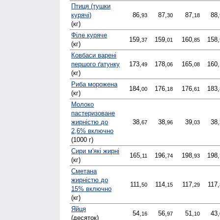
Птиця (тушки
курячі)
86,
87,
87,
88,
93
30
18
(кг)
Філе куряче
159,
159,
160,
158,
37
01
85
(кг)
Ковбаси варені
першого ґатунку
173,
178,
165,
160,
49
06
08
(кг)
Риба морожена
184,
176,
176,
183,
00
18
61
(кг)
Молоко
пастеризоване
жирністю до
38,
38,
39,
38,
67
96
03
2,6% включно
(1000 г)
Сири м'які жирні
165,
196,
198,
198,
11
74
93
(кг)
Сметана
жирністю до
111,
114,
117,
117,
50
15
29
15% включно
(кг)
Яйця
54,
56,
51,
43,
16
97
10
(десяток)