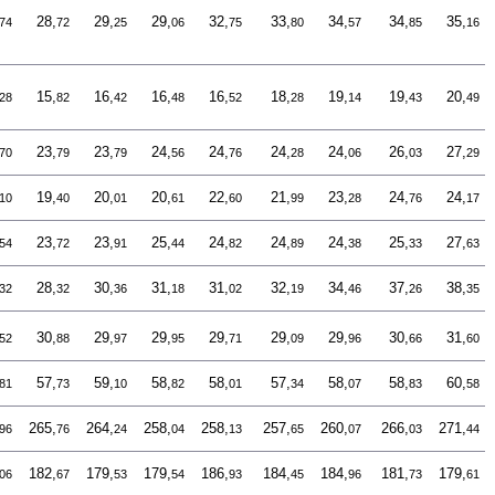
28,
29,
29,
32,
33,
34,
34,
35,
74
72
25
06
75
80
57
85
16
15,
16,
16,
16,
18,
19,
19,
20,
28
82
42
48
52
28
14
43
49
23,
23,
24,
24,
24,
24,
26,
27,
70
79
79
56
76
28
06
03
29
19,
20,
20,
22,
21,
23,
24,
24,
10
40
01
61
60
99
28
76
17
23,
23,
25,
24,
24,
24,
25,
27,
54
72
91
44
82
89
38
33
63
28,
30,
31,
31,
32,
34,
37,
38,
32
32
36
18
02
19
46
26
35
30,
29,
29,
29,
29,
29,
30,
31,
52
88
97
95
71
09
96
66
60
57,
59,
58,
58,
57,
58,
58,
60,
81
73
10
82
01
34
07
83
58
265,
264,
258,
258,
257,
260,
266,
271,
96
76
24
04
13
65
07
03
44
182,
179,
179,
186,
184,
184,
181,
179,
06
67
53
54
93
45
96
73
61