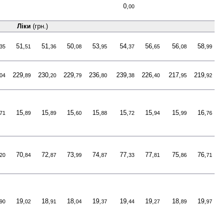
0,
00
Ліки
(грн.)
51,
51,
50,
53,
54,
56,
56,
58,
35
51
36
08
95
37
65
08
99
229,
230,
229,
236,
239,
226,
217,
219,
04
89
20
79
80
38
40
95
92
15,
15,
15,
15,
15,
15,
15,
16,
71
89
89
60
88
72
94
99
76
70,
72,
73,
74,
77,
77,
75,
76,
20
84
87
99
87
33
81
86
71
19,
18,
18,
19,
19,
19,
18,
19,
90
02
91
04
37
44
27
89
97