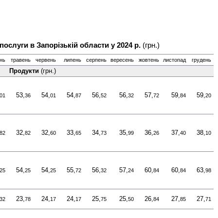
 послуги в Запорізькій области у 2024 р.
(грн.)
ень
травень
червень
липень
серпень
вересень
жовтень
листопад
грудень
Продукти
(грн.)
53,
54,
54,
56,
56,
57,
59,
59,
01
36
01
87
52
32
72
84
20
32,
32,
33,
34,
35,
36,
37,
38,
82
82
60
65
73
99
26
40
10
54,
54,
55,
56,
57,
60,
60,
63,
25
25
25
72
32
24
84
84
98
23,
24,
24,
25,
25,
26,
27,
27,
32
78
17
17
75
50
84
85
71