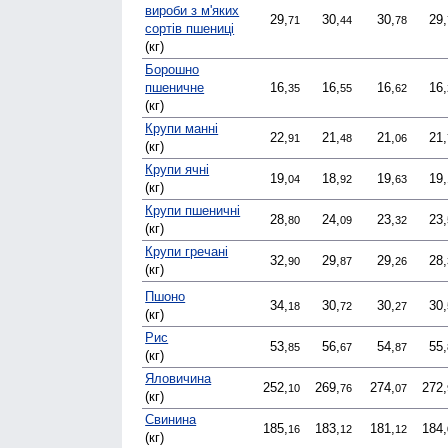
вироби з м'яких
29,
30,
30,
29,
71
44
78
сортів пшениці
(кг)
Борошно
пшеничне
16,
16,
16,
16,
35
55
62
(кг)
Крупи манні
22,
21,
21,
21,
91
48
06
(кг)
Крупи ячні
19,
18,
19,
19,
04
92
63
(кг)
Крупи пшеничні
28,
24,
23,
23,
80
09
32
(кг)
Крупи гречані
32,
29,
29,
28,
90
87
26
(кг)
Пшоно
34,
30,
30,
30,
18
72
27
(кг)
Рис
53,
56,
54,
55,
85
67
87
(кг)
Яловичина
252,
269,
274,
272,
10
76
07
(кг)
Свинина
185,
183,
181,
184,
16
12
12
(кг)