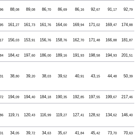
88,
89,
86,
86,
86,
92,
91,
92,
96
08
08
70
69
16
67
17
79
161,
161,
161,
164,
169,
171,
169,
174,
95
27
73
76
00
94
02
47
88
156,
153,
156,
158,
162,
171,
166,
181,
17
03
91
76
76
70
48
88
87
184,
197,
186,
189,
191,
198,
194,
201,
84
42
60
00
16
93
58
93
51
38,
39,
38,
39,
40,
43,
44,
50,
31
80
20
03
52
91
15
48
39
194,
194,
184,
190,
192,
197,
199,
217,
72
09
40
18
35
85
55
67
46
119,
120,
116,
119,
127,
128,
134,
146,
86
71
43
99
27
41
92
62
40
34,
39,
34,
35,
41,
45,
73,
70,
01
05
72
63
67
84
42
70
63