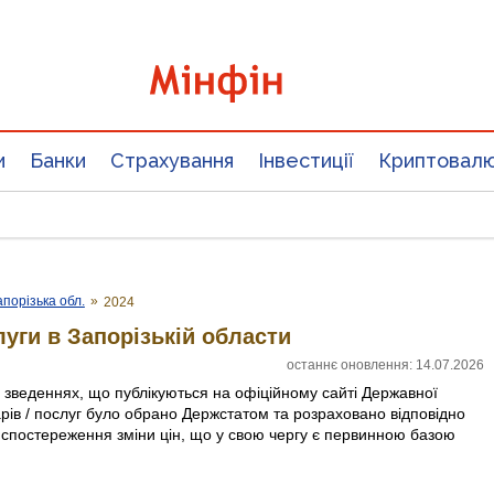
и
Банки
Страхування
Інвестиції
Криптовал
апорізька обл.
»
2024
луги в Запорізькій области
останнє оновлення: 14.07.2026
х зведеннях, що публікуються на офіційному сайті Державної
арів / послуг було обрано Держстатом та розраховано відповідно
 спостереження зміни цін, що у свою чергу є первинною базою