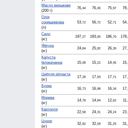
Масло вершкове
76,
76,
75,
78,
44
45
97
(200 г)
Олія
соняшникова
53,
56,
52,
54,
72
72
71
(л)
Сало
197,
193,
186,
178,
27
00
70
(кг)
Яблука
24,
25,
26,
27,
84
82
30
(кг)
Капуста
білокачанна
15,
15,
14,
15,
08
22
45
(кг)
Цибуля ріпчаста
17,
17,
17,
17,
28
93
71
(кг)
Буряк
16,
16,
16,
17,
73
98
34
(кг)
Морква
14,
14,
12,
11,
78
84
62
(кг)
Картопля
22,
24,
24,
23,
58
31
24
(кг)
Цукор
32,
32,
31,
31,
82
59
25
(кг)