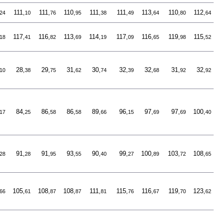
111,
111,
110,
111,
111,
113,
110,
112,
24
10
76
95
38
49
64
80
64
117,
116,
113,
114,
117,
116,
119,
115,
18
41
82
69
19
09
65
98
52
28,
29,
31,
30,
32,
32,
31,
32,
10
38
75
62
74
39
68
92
92
84,
86,
86,
89,
96,
97,
97,
100,
17
25
58
58
66
15
69
69
40
91,
91,
93,
90,
99,
100,
103,
108,
28
28
95
55
40
27
89
72
65
105,
108,
108,
111,
115,
116,
119,
123,
66
61
87
87
81
76
67
70
62