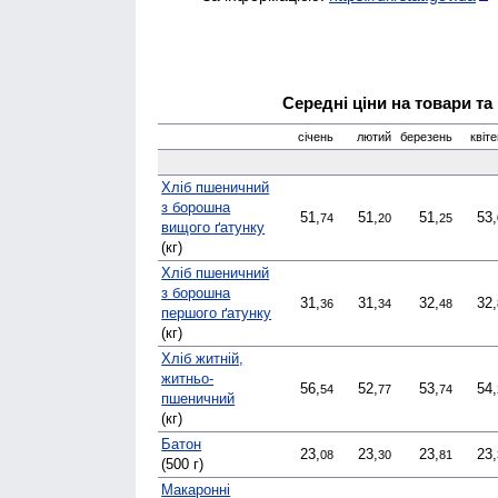
Середні ціни на товари та
січень
лютий
березень
квіт
Хліб пшеничний
з борошна
51,
51,
51,
53,
74
20
25
вищого ґатунку
(кг)
Хліб пшеничний
з борошна
31,
31,
32,
32,
36
34
48
першого ґатунку
(кг)
Хліб житній,
житньо-
56,
52,
53,
54,
54
77
74
пшеничний
(кг)
Батон
23,
23,
23,
23,
08
30
81
(500 г)
Макаронні