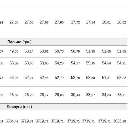
27,
27,
27,
27,
27,
27,
28,
28,
91
58
50
87
86
72
54
01
02
Пальне
(грн.)
49,
50,
50,
50,
50,
51,
51,
51,
07
83
14
81
73
79
95
85
85
53,
53,
53,
54,
54,
55,
54,
54,
58
02
53
95
20
17
15
64
21
53,
52,
52,
52,
52,
52,
51,
52,
78
25
27
46
79
79
58
81
22
26,
26,
26,
28,
30,
33,
34,
35,
83
84
29
77
03
43
97
84
11
Послуги
(грн.)
3684,
3719,
3719,
3719,
3719,
3719,
3719,
3623,
81
42
71
71
71
71
71
71
20