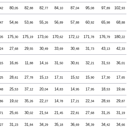
80,
82,
82,
84,
87,
95,
97,
102,
42
05
88
77
10
04
08
89
93
54,
53,
55,
56,
57,
60,
65,
68,
47
86
86
26
89
88
92
98
88
175,
175,
173,
170,
172,
171,
176,
180,
05
30
19
00
62
12
78
79
22
27,
29,
30,
33,
30,
31,
43,
42,
24
68
55
49
69
48
73
13
33
16,
11,
14,
31,
30,
32,
31,
36,
15
85
88
16
50
81
21
53
01
28,
27,
15,
17,
15,
15,
17,
17,
25
61
78
13
31
52
90
30
65
25,
37,
20,
14,
14,
17,
18,
19,
48
53
12
04
83
95
95
53
66
19,
35,
22,
14,
17,
22,
28,
29,
86
02
26
27
78
21
34
93
87
25,
30,
21,
21,
22,
27,
31,
31,
71
65
02
54
45
81
68
25
19
31,
31,
34,
35,
36,
34,
34,
34,
27
23
84
29
18
69
39
42
66