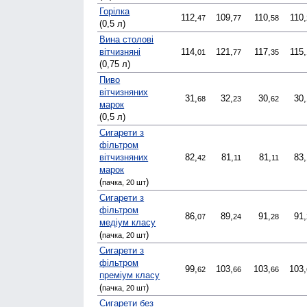
Горілка
112,
109,
110,
110,
47
77
58
(0,5 л)
Вина столові
вітчизняні
114,
121,
117,
115,
01
77
35
(0,75 л)
Пиво
вітчизняних
31,
32,
30,
30,
68
23
62
марок
(0,5 л)
Сигарети з
фільтром
вітчизняних
82,
81,
81,
83,
42
11
11
марок
(
)
пачка, 20 шт
Сигарети з
фільтром
86,
89,
91,
91,
07
24
28
медіум класу
(
)
пачка, 20 шт
Сигарети з
фільтром
99,
103,
103,
103,
62
66
66
преміум класу
(
)
пачка, 20 шт
Сигарети без