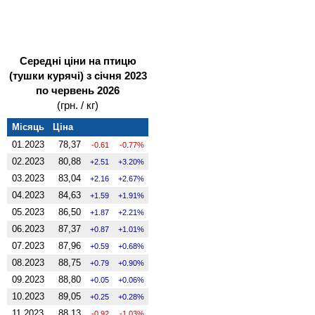
Середні ціни на птицю
(тушки курячі) з січня 2023
по червень 2026
(грн. / кг)
Місяць
Ціна
01.2023
78,37
-0.61
-0.77%
02.2023
80,88
2.51
3.20%
03.2023
83,04
2.16
2.67%
04.2023
84,63
1.59
1.91%
05.2023
86,50
1.87
2.21%
06.2023
87,37
0.87
1.01%
07.2023
87,96
0.59
0.68%
08.2023
88,75
0.79
0.90%
09.2023
88,80
0.05
0.06%
10.2023
89,05
0.25
0.28%
11.2023
88,13
-0.92
-1.03%