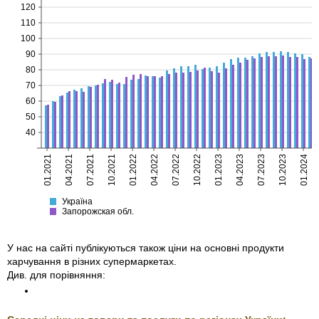
120
110
100
90
80
70
60
50
40
01.2021
04.2021
07.2021
10.2021
01.2022
04.2022
07.2022
10.2022
01.2023
04.2023
07.2023
10.2023
01.2024
Україна
Запорожская
Україна
Запорожская обл.
У нас на сайті публікуються також ціни на основні продукти
харчування в різних супермаркетах.
Див. для порівняння: