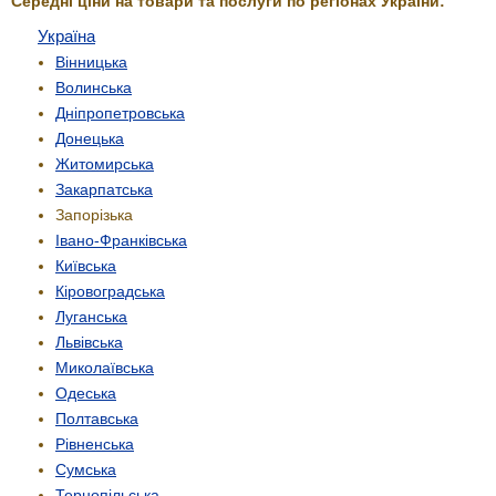
Середні ціни на товари та послуги по регіонах України:
Україна
Вінницька
Волинська
Дніпропетровська
Донецька
Житомирська
Закарпатська
Запорізька
Івано-Франківська
Київська
Кіровоградська
Луганська
Львівська
Миколаївська
Одеська
Полтавська
Рівненська
Сумська
Тернопільська