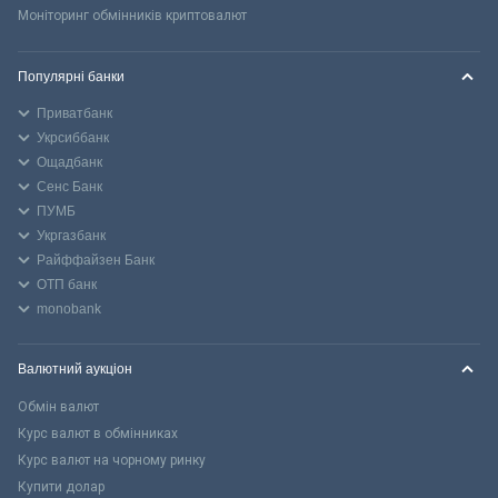
Моніторинг обмінників криптовалют
Популярні банки
Приватбанк
Укрсиббанк
Ощадбанк
Сенс Банк
ПУМБ
Укргазбанк
Райффайзен Банк
ОТП банк
monobank
Валютний аукціон
Обмін валют
Курс валют в обмінниках
Курс валют на чорному ринку
Купити долар