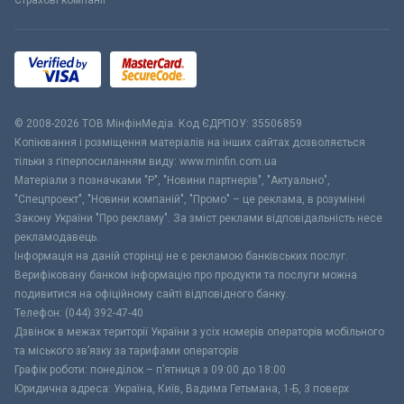
Страхові компанії
© 2008-2026 ТОВ МiнфiнМедiа. Код ЄДРПОУ: 35506859
Копіювання і розміщення матеріалів на інших сайтах дозволяється
тільки з гіперпосиланням виду: www.minfin.com.ua
Матеріали з позначками "Р", "Новини партнерів", "Актуально",
"Спецпроект", "Новини компаній", "Промо" – це реклама, в розумінні
Закону України "Про рекламу". За зміст реклами відповідальність несе
рекламодавець.
Інформація на даній сторінці не є рекламою банківських послуг.
Верифіковану банком інформацію про продукти та послуги можна
подивитися на офіційному сайті відповідного банку.
Телефон: (044) 392-47-40
Дзвінок в межах території України з усіх номерів операторів мобільного
та міського зв’язку за тарифами операторів
Графік роботи: понеділок – п’ятниця з 09:00 до 18:00
Юридична адреса: Україна, Київ, Вадима Гетьмана, 1-Б, 3 поверх