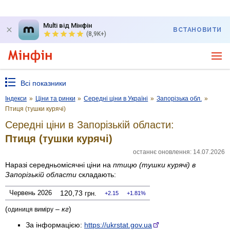
Multi від Мінфін
ВСТАНОВИТИ
(8,9K+)
Всі показники
Індекси
»
Ціни та ринки
»
Середні ціни в Україні
»
Запорізька обл.
»
Птиця (тушки курячі)
Середні ціни в Запорізькій области:
Птиця (тушки курячі)
останнє оновлення: 14.07.2026
Наразі середньомісячні ціни на
птицю (тушки курячі)
в
Запорізькій области
складають:
Червень 2026
120,73
грн.
2.15
1.81%
(
–
кг
)
одиниця виміру
За інформацією:
https://ukrstat.gov.ua