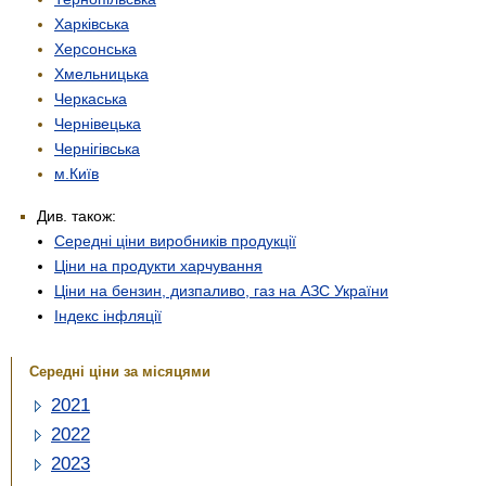
Харківська
Херсонська
Хмельницька
Черкаська
Чернівецька
Чернігівська
м.Київ
Див. також:
Середні ціни виробників продукції
Ціни на продукти харчування
Ціни на бензин, дизпаливо, газ на АЗС України
Індекс інфляції
Середні ціни за місяцями
2021
2022
2023