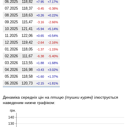
06.2025
118,82
7.95
7.17%
07.2025
118,37
-0.45
-0.38%
08.2025
118,63
0.26
0.22%
09.2025
115,47
-3.16
-2.66%
10.2025
121,41
5.94
5.14%
11.2025
122,06
0.65
0.54%
12.2025
119,42
-2.64
-2.16%
01.2026
118,05
-1.37
-1.15%
02.2026
111,67
-6.38
-5.40%
03.2026
113,55
1.88
1.68%
04.2026
116,98
3.43
3.02%
05.2026
118,58
1.60
1.37%
06.2026
120,73
2.15
1.81%
Динаміка середніх цін на
птицю (тушки курячі)
ілюструється
наведеним нижче графіком:
грн.
140
130