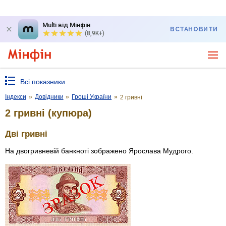
Multi від Мінфін
ВСТАНОВИТИ
(8,9K+)
Всі показники
Індекси
»
Довідники
»
Гроші України
»
2 гривні
2 гривні (купюра)
Дві гривні
На двогривневій банкноті зображено Ярослава Мудрого.