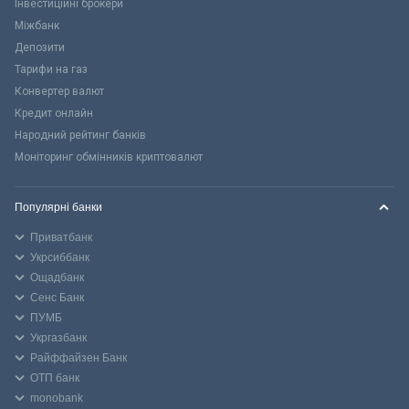
Інвестиційні брокери
Міжбанк
Депозити
Тарифи на газ
Конвертер валют
Кредит онлайн
Народний рейтинг банків
Моніторинг обмінників криптовалют
Популярні банки
Приватбанк
Укрсиббанк
Ощадбанк
Сенс Банк
ПУМБ
Укргазбанк
Райффайзен Банк
ОТП банк
monobank