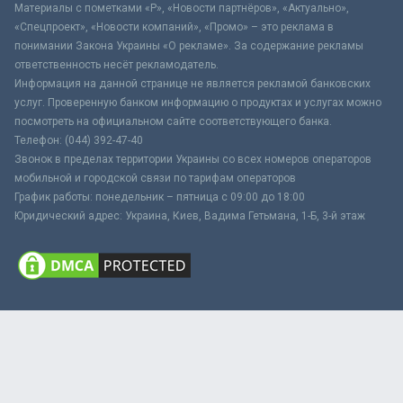
Материалы с пометками «Р», «Новости партнёров», «Актуально»,
«Спецпроект», «Новости компаний», «Промо» – это реклама в
понимании Закона Украины «О рекламе». За содержание рекламы
ответственность несёт рекламодатель.
Информация на данной странице не является рекламой банковских
услуг. Проверенную банком информацию о продуктах и услугах можно
посмотреть на официальном сайте соответствующего банка.
Телефон: (044) 392-47-40
Звонок в пределах территории Украины со всех номеров операторов
мобильной и городской связи по тарифам операторов
График работы: понедельник – пятница с 09:00 до 18:00
Юридический адрес: Украина, Киев, Вадима Гетьмана, 1-Б, 3-й этаж