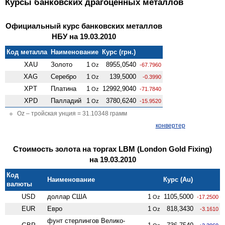
Курсы банковских драгоценных металлов
Официальный курс банковских металлов
НБУ на 19.03.2010
Код металла
Наименование
Курс (грн.)
XAU
Золото
1
8955,0540
Oz
-67.7960
XAG
Серебро
1
139,5000
Oz
-0.3990
XPT
Платина
1
12992,9040
Oz
-71.7840
XPD
Палладий
1
3780,6240
Oz
-15.9520
Oz – тройская унция = 31.10348 грамм
конвертер
Стоимость золота на торгах LBM (London Gold Fixing)
на 19.03.2010
Код
Наименование
Курс (Au)
валюты
USD
доллар США
1
1105,5000
Oz
-17.2500
EUR
Евро
1
818,3430
Oz
-3.1610
фунт стерлингов Велико­