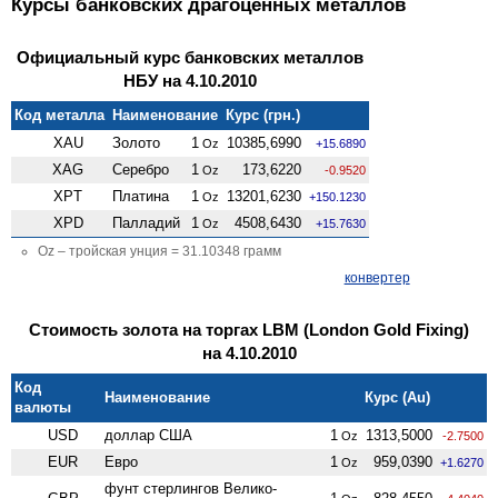
Курсы банковских драгоценных металлов
Официальный курс банковских металлов
НБУ на 4.10.2010
Код металла
Наименование
Курс (грн.)
XAU
Золото
1
10385,6990
Oz
+15.6890
XAG
Серебро
1
173,6220
Oz
-0.9520
XPT
Платина
1
13201,6230
Oz
+150.1230
XPD
Палладий
1
4508,6430
Oz
+15.7630
Oz – тройская унция = 31.10348 грамм
конвертер
Стоимость золота на торгах LBM (London Gold Fixing)
на 4.10.2010
Код
Наименование
Курс (Au)
валюты
USD
доллар США
1
1313,5000
Oz
-2.7500
EUR
Евро
1
959,0390
Oz
+1.6270
фунт стерлингов Велико­