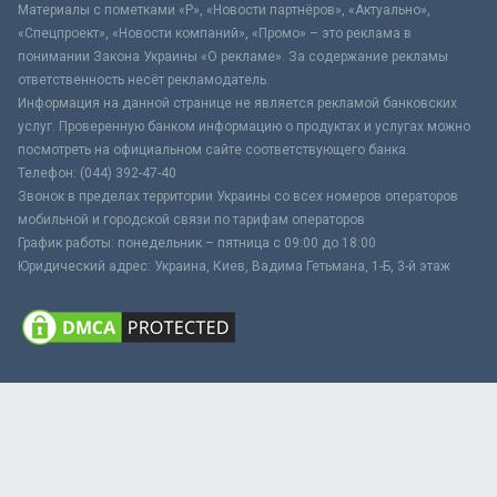
Материалы с пометками «Р», «Новости партнёров», «Актуально»,
«Спецпроект», «Новости компаний», «Промо» – это реклама в
понимании Закона Украины «О рекламе». За содержание рекламы
ответственность несёт рекламодатель.
Информация на данной странице не является рекламой банковских
услуг. Проверенную банком информацию о продуктах и услугах можно
посмотреть на официальном сайте соответствующего банка.
Телефон: (044) 392-47-40
Звонок в пределах территории Украины со всех номеров операторов
мобильной и городской связи по тарифам операторов
График работы: понедельник – пятница с 09:00 до 18:00
Юридический адрес: Украина, Киев, Вадима Гетьмана, 1-Б, 3-й этаж