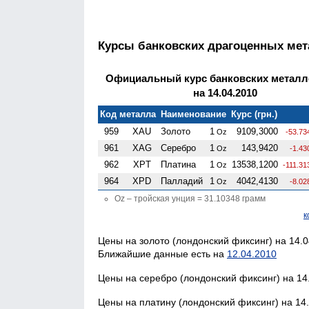
Курсы банковских драгоценных ме
Официальный курс банковских металл
на 14.04.2010
Код металла
Наименование
Курс (грн.)
959
XAU
Золото
1
9109,3000
Oz
-53.73
961
XAG
Серебро
1
143,9420
Oz
-1.43
962
XPT
Платина
1
13538,1200
Oz
-111.31
964
XPD
Палладий
1
4042,4130
Oz
-8.02
Oz – тройская унция = 31.10348 грамм
к
Цены на золото (лондонский фиксинг) на 14.0
Ближайшие данные есть на
12.04.2010
Цены на серебро (лондонский фиксинг) на 14
Цены на платину (лондонский фиксинг) на 14.