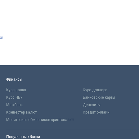
ов
Финансы
Курс валют
Курс доллара
Курс НБУ
Банковские карты
Межбанк
Депозиты
Конвертер валют
Кредит онлайн
Мониторинг обменников криптовалют
Популярные банки