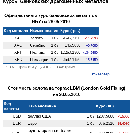
Курсы банковских драгоценных металлов
Официальный курс банковских металлов
НБУ на 28.05.2010
Код металла
Наименование
Курс (грн.)
XAU
Золото
1
9595,3150
Oz
-14.2330
XAG
Серебро
1
145,5050
Oz
+0.7080
XPT
Платина
1
12260,1300
Oz
+134.2680
XPD
Палладий
1
3582,1450
Oz
+15.7150
Oz – тройская унция = 31.10348 грамм
конвертер
Стоимость золота на торгах LBM (London Gold Fixing)
на 28.05.2010
Код
Наименование
Курс (Au)
валюты
USD
доллар США
1
1207,5000
Oz
-3.5000
EUR
Евро
1
976,2310
Oz
-15.4980
фунт стерлингов Велико­