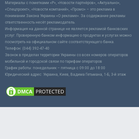
Материалы с пометками «Р», «Новости партнёров», «Актуально»,
«Спецпроект», «Новости компаний», «Промо» – это реклама в
понимании Закона Украины «О рекламе». За содержание рекламы
ответственность несёт рекламодатель.
Информация на данной странице не является рекламой банковских
услуг. Проверенную банком информацию о продуктах и услугах можно
посмотреть на официальном сайте соответствующего банка.
Телефон: (044) 392-47-40
Звонок в пределах территории Украины со всех номеров операторов
мобильной и городской связи по тарифам операторов
График работы: понедельник – пятница с 09:00 до 18:00
Юридический адрес: Украина, Киев, Вадима Гетьмана, 1-Б, 3-й этаж