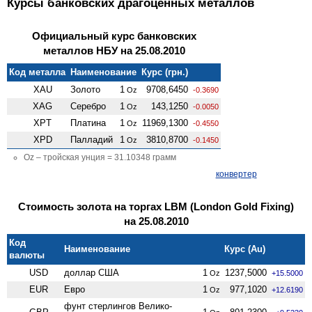
Курсы банковских драгоценных металлов
Официальный курс банковских
металлов НБУ на 25.08.2010
Код металла
Наименование
Курс (грн.)
XAU
Золото
1
9708,6450
Oz
-0.3690
XAG
Серебро
1
143,1250
Oz
-0.0050
XPT
Платина
1
11969,1300
Oz
-0.4550
XPD
Палладий
1
3810,8700
Oz
-0.1450
Oz – тройская унция = 31.10348 грамм
конвертер
Стоимость золота на торгах LBM (London Gold Fixing)
на 25.08.2010
Код
Наименование
Курс (Au)
валюты
USD
доллар США
1
1237,5000
Oz
+15.5000
EUR
Евро
1
977,1020
Oz
+12.6190
фунт стерлингов Велико­