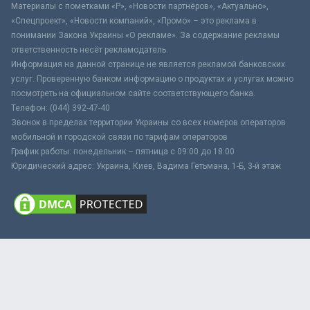
Материалы с пометками «Р», «Новости партнёров», «Актуально»,
«Спецпроект», «Новости компаний», «Промо» – это реклама в
понимании Закона Украины «О рекламе». За содержание рекламы
ответственность несёт рекламодатель.
Информация на данной странице не является рекламой банковских
услуг. Проверенную банком информацию о продуктах и услугах можно
посмотреть на официальном сайте соответствующего банка.
Телефон: (044) 392-47-40
Звонок в пределах территории Украины со всех номеров операторов
мобильной и городской связи по тарифам операторов
График работы: понедельник – пятница с 09:00 до 18:00
Юридический адрес: Украина, Киев, Вадима Гетьмана, 1-Б, 3-й этаж