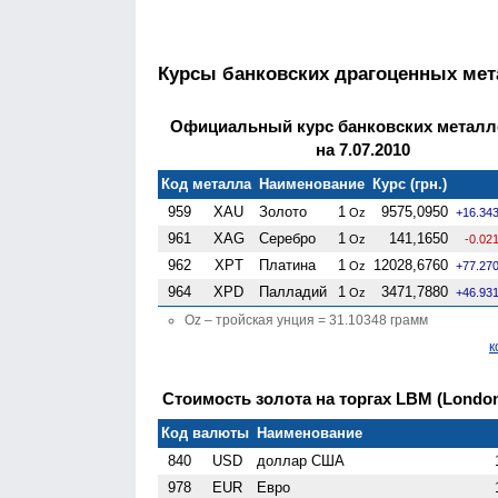
Курсы банковских драгоценных ме
Официальный курс банковских металл
на 7.07.2010
Код металла
Наименование
Курс (грн.)
959
XAU
Золото
1
9575,0950
Oz
+16.34
961
XAG
Серебро
1
141,1650
Oz
-0.02
962
XPT
Платина
1
12028,6760
Oz
+77.27
964
XPD
Палладий
1
3471,7880
Oz
+46.93
Oz – тройская унция = 31.10348 грамм
к
Стоимость золота на торгах LBM (London 
Код валюты
Наименование
840
USD
доллар США
978
EUR
Евро