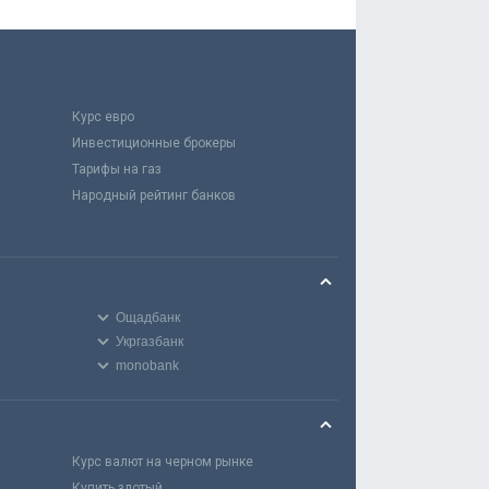
Курс евро
Инвестиционные брокеры
Тарифы на газ
Народный рейтинг банков
Ощадбанк
Укргазбанк
monobank
Курс валют на черном рынке
Купить злотый