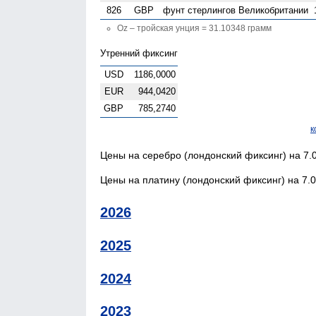
826
GBP
фунт стерлингов Велико­британии
Oz – тройская унция = 31.10348 грамм
Утренний фиксинг
USD
1186,0000
EUR
944,0420
GBP
785,2740
к
Цены на серебро (лондонский фиксинг) на 7.0
Цены на платину (лондонский фиксинг) на 7.0
2026
2025
2024
2023