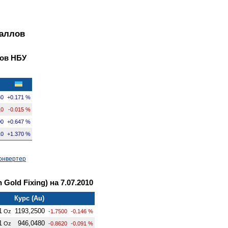
таллов
ов НБУ
30
+0.171 %
10
-0.015 %
00
+0.647 %
10
+1.370 %
онвертер
Gold Fixing) на 7.07.2010
Курс (Au)
1
1193,2500
Oz
-1.7500
-0.146 %
1
946,0480
Oz
-0.8620
-0.091 %