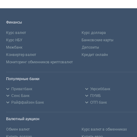
Финансы
Курс валют
Курс доллара
Курс НБУ
Банковские карты
Межбанк
Депозиты
Конвертер валют
Кредит онлайн
Мониторинг обменников криптовалют
Популярные банки
Приватбанк
Укрсиббанк
Сенс Банк
ПУМБ
Райффайзен Банк
ОТП банк
Валютный аукцион
Обмен валют
Курс валют в обменниках
Купить доллар
Купить евро