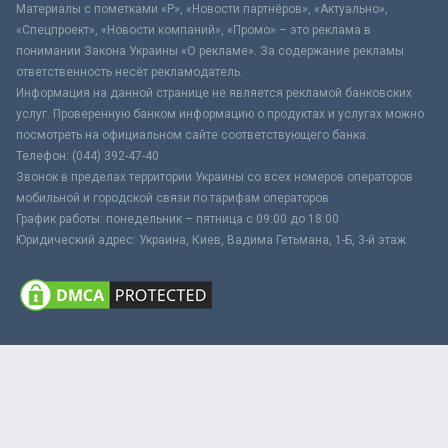
Материалы с пометками «Р», «Новости партнёров», «Актуально»,
«Спецпроект», «Новости компаний», «Промо» – это реклама в
понимании Закона Украины «О рекламе». За содержание рекламы
ответственность несёт рекламодатель.
Информация на данной странице не является рекламой банковских
услуг. Проверенную банком информацию о продуктах и услугах можно
посмотреть на официальном сайте соответствующего банка.
Телефон: (044) 392-47-40
Звонок в пределах территории Украины со всех номеров операторов
мобильной и городской связи по тарифам операторов
График работы: понедельник – пятница с 09:00 до 18:00
Юридический адрес: Украина, Киев, Вадима Гетьмана, 1-Б, 3-й этаж