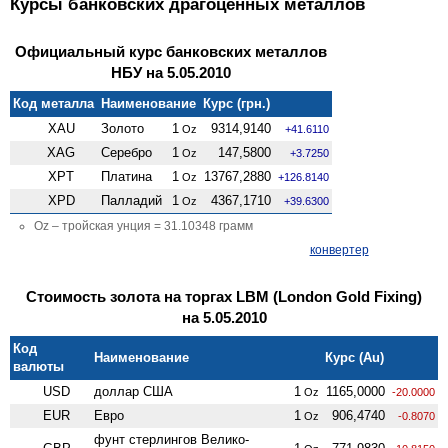
Курсы банковских драгоценных металлов
Официальный курс банковских металлов
НБУ на 5.05.2010
Код металла
Наименование
Курс (грн.)
XAU
Золото
1
9314,9140
Oz
+41.6110
XAG
Серебро
1
147,5800
Oz
+3.7250
XPT
Платина
1
13767,2880
Oz
+126.8140
XPD
Палладий
1
4367,1710
Oz
+39.6300
Oz – тройская унция = 31.10348 грамм
конвертер
Стоимость золота на торгах LBM (London Gold Fixing)
на 5.05.2010
Код
Наименование
Курс (Au)
валюты
USD
доллар США
1
1165,0000
Oz
-20.0000
EUR
Евро
1
906,4740
Oz
-0.8070
фунт стерлингов Велико­