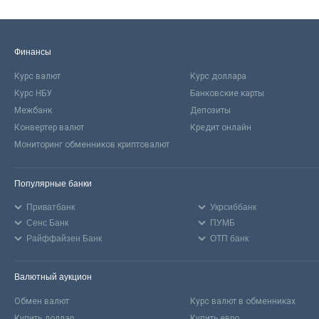
Финансы
Курс валют
Курс доллара
Курс НБУ
Банковские карты
Межбанк
Депозиты
Конвертер валют
Кредит онлайн
Мониторинг обменников криптовалют
Популярные банки
Приватбанк
Укрсиббанк
Сенс Банк
ПУМБ
Райффайзен Банк
ОТП банк
Валютный аукцион
Обмен валют
Курс валют в обменниках
Купить доллар
Купить евро