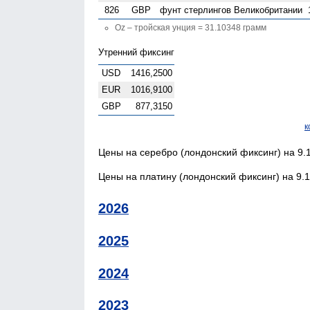
826
GBP
фунт стерлингов Велико­британии
Oz – тройская унция = 31.10348 грамм
Утренний фиксинг
USD
1416,2500
EUR
1016,9100
GBP
877,3150
к
Цены на серебро (лондонский фиксинг) на 9.1
Цены на платину (лондонский фиксинг) на 9.1
2026
2025
2024
2023