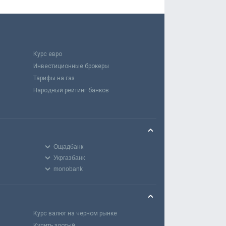
Курс евро
Инвестиционные брокеры
Тарифы на газ
Народный рейтинг банков
Ощадбанк
Укргазбанк
monobank
Курс валют на черном рынке
Купить злотый