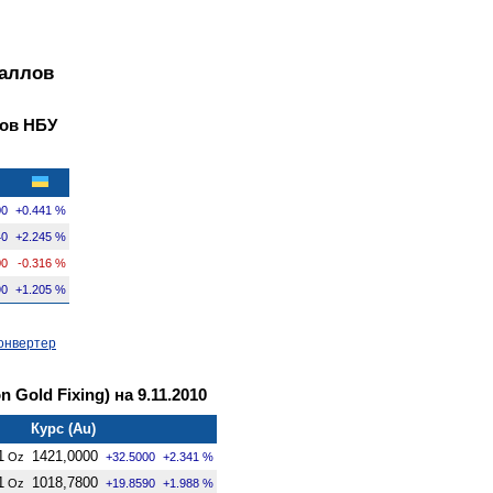
таллов
ов НБУ
00
+0.441 %
40
+2.245 %
00
-0.316 %
90
+1.205 %
онвертер
Gold Fixing) на 9.11.2010
Курс (Au)
1
1421,0000
Oz
+32.5000
+2.341 %
1
1018,7800
Oz
+19.8590
+1.988 %