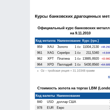
Курсы банковских драгоценных ме
Официальный курс банковских металл
на 9.11.2010
Код металла
Наименование
Курс (грн.)
959
XAU
Золото
1
11004,2130
Oz
+48.29
961
XAG
Серебро
1
211,5340
Oz
+4.64
962
XPT
Платина
1
13885,8920
Oz
-43.98
964
XPD
Палладий
1
5430,8560
Oz
+64.68
Oz – тройская унция = 31.10348 грамм
к
Стоимость золота на торгах LBM (London 
Код валюты
Наименование
840
USD
доллар США
978
EUR
Евро