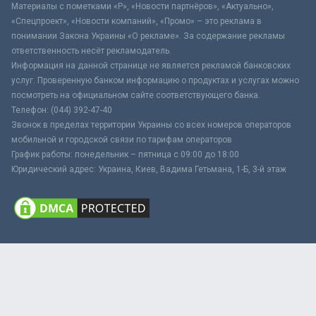
Материалы с пометками «Р», «Новости партнёров», «Актуально»,
«Спецпроект», «Новости компаний», «Промо» – это реклама в
понимании Закона Украины «О рекламе». За содержание рекламы
ответственность несёт рекламодатель.
Информация на данной странице не является рекламой банковских
услуг. Проверенную банком информацию о продуктах и услугах можно
посмотреть на официальном сайте соответствующего банка.
Телефон: (044) 392-47-40
Звонок в пределах территории Украины со всех номеров операторов
мобильной и городской связи по тарифам операторов
График работы: понедельник – пятница с 09:00 до 18:00
Юридический адрес: Украина, Киев, Вадима Гетьмана, 1-Б, 3-й этаж