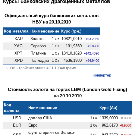
Курсы банковских драгоценных металлов
Официальный курс банковских металлов
НБУ на 20.10.2010
Код металла
Наименование
Курс (грн.)
XAU
Золото
1
10821,0910
Oz
+63.2930
XAG
Серебро
1
191,9350
Oz
+1.8980
XPT
Платина
1
13410,1620
Oz
+142.4090
XPD
Палладий
1
4636,1980
Oz
+94.9400
Oz – тройская унция = 31.10348 грамм
конвертер
Стоимость золота на торгах LBM (London Gold Fixing)
на 20.10.2010
Код
Наименование
Курс (Au)
валюты
USD
доллар США
1
1339,0000
Oz
0.0000
EUR
Евро
1
962,6170
Oz
-6.9000
фунт стерлингов Велико­